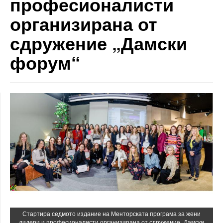
професионалисти
организирана от
сдружение „Дамски
форум“
Стартира седмото издание на Менторската програма за жени
лидери и професионалисти организирана от сдружение „Дамски