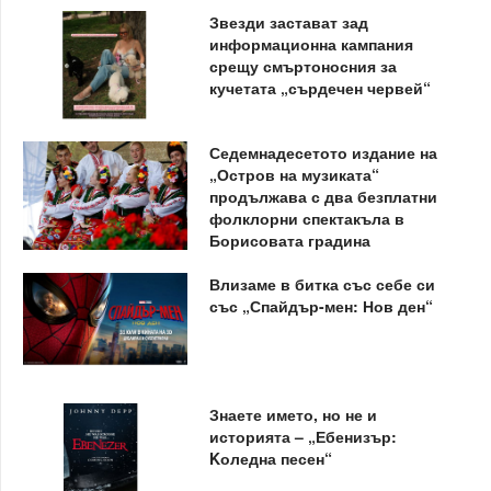
Звезди застават зад
информационна кампания
срещу смъртоносния за
кучетата „сърдечен червей“
Седемнадесетото издание на
„Остров на музиката“
продължава с два безплатни
фолклорни спектакъла в
Борисовата градина
Влизаме в битка със себе си
със „Спайдър-мен: Нов ден“
Знаете името, но не и
историята – „Ебенизър:
Kоледна песен“