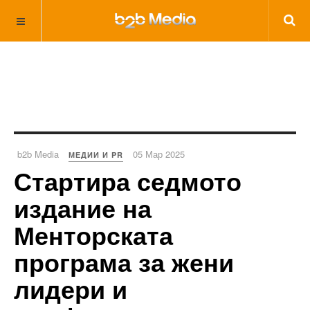
b2b Media
05 Мар 2025
МЕДИИ И PR
Стартира седмото
издание на
Менторската
програма за жени
лидери и