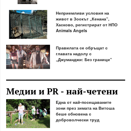
Неприемливи условия на
живот в Зоокът „Кенана“,
Хасково, регистрират от НПО
Animals Angels
Правилата се обръщат с
главата надолу с
„Джуманджи: Без граници“
Медии и PR - най-четени
Една от най-посещаваните
зони през зимата на Витоша
беше обновена с
доброволчески труд