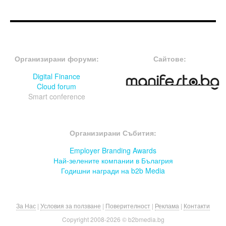
FOOTER-ФОРУМИ
FOOTER-MIDDLE
Организирани форуми:
Сайтове:
Digital Finance
Cloud forum
Smart conference
FOOTER-СЪБИТИЯ
Организирани Събития:
Employer Branding Awards
Най-зелените компании в Бълагрия
Годишни награди на b2b Media
За Нас
|
Условия за ползване
|
Поверителност
|
Реклама
|
Контакти
Copyright 2008-
2026 © b2bmedia.bg