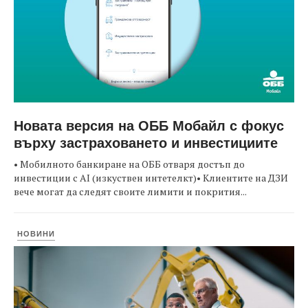
Новата версия на ОББ Мобайл с фокус
върху застраховането и инвестициите
• Мобилното банкиране на ОББ отваря достъп до
инвестиции с AI (изкуствен интетелкт)• Клиентите на ДЗИ
вече могат да следят своите лимити и покрития...
НОВИНИ