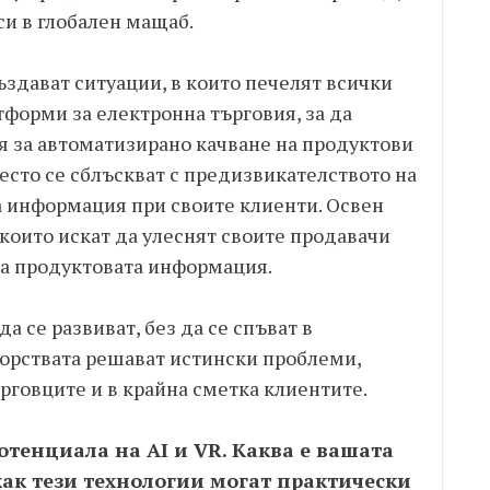
си в глобален мащаб.
създават ситуации, в които печелят всички
тформи за електронна търговия, за да
 за автоматизирано качване на продуктови
често се сблъскват с предизвикателството на
 информация при своите клиенти. Освен
които искат да улеснят своите продавачи
на продуктовата информация.
а се развиват, без да се спъват в
ьорствата решават истински проблеми,
рговците и в крайна сметка клиентите.
тенциала на AI и VR. Каква е вашата
как тези технологии могат практически