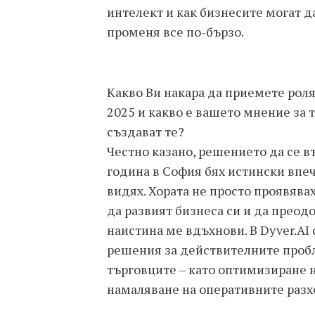
интелект и как бизнесите могат да
променя все по-бързо.
Какво Ви накара да приемете рол
2025 и какво е вашето мнение за 
създават те?
Честно казано, решението да се в
година в София бях истински впеч
видях. Хората не просто проявява
да развият бизнеса си и да преод
наистина ме вдъхнови. В Dyver.A
решения за действителните пробл
търговците – като оптимизиране 
намаляване на оперативните разх