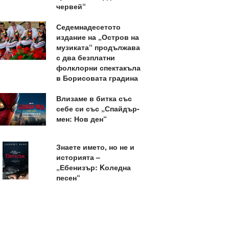
червей“
Седемнадесетото
издание на „Остров на
музиката“ продължава
с два безплатни
фолклорни спектакъла
в Борисовата градина
Влизаме в битка със
себе си със „Спайдър-
мен: Нов ден“
Знаете името, но не и
историята –
„Ебенизър: Kоледна
песен“