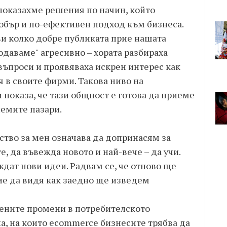
показахме решения по начин, който
обър и по-ефективен подход към бизнеса.
и колко добре публиката прие нашата
одаваме" агресивно – хората разбираха
 въпроси и проявяваха искрен интерес как
 в своите фирми. Такова ниво на
 показа, че тази общност е готова да приеме
лемите пазари.
ство за мен означава да допринасям за
е, да въвежда новото и най-вече – да учи.
ждат нови идеи. Радвам се, че отново ще
ие да видя как заедно ще изведем
вените промени в потребителското
а, на които ecommerce бизнесите трябва да