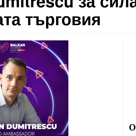
umitrescu за сила
ата търговия
О