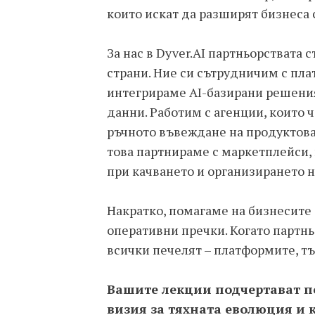
които искат да разширят бизнеса 
За нас в Dyver.AI партньорствата 
страни. Ние си сътрудничим с пла
интегрираме AI-базирани решения
данни. Работим с агенции, които 
ръчното въвеждане на продуктова
това партнираме с маркетплейси, 
при качването и организирането 
Накратко, помагаме на бизнесите д
оперативни пречки. Когато партн
всички печелят – платформите, тъ
Вашите лекции подчертават по
визия за тяхната еволюция и 