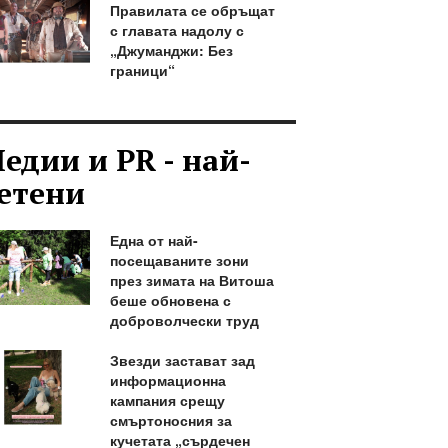
Правилата се обръщат
с главата надолу с
„Джуманджи: Без
граници“
едии и PR - най-
етени
Една от най-
посещаваните зони
през зимата на Витоша
беше обновена с
доброволчески труд
Звезди застават зад
информационна
кампания срещу
смъртоносния за
кучетата „сърдечен