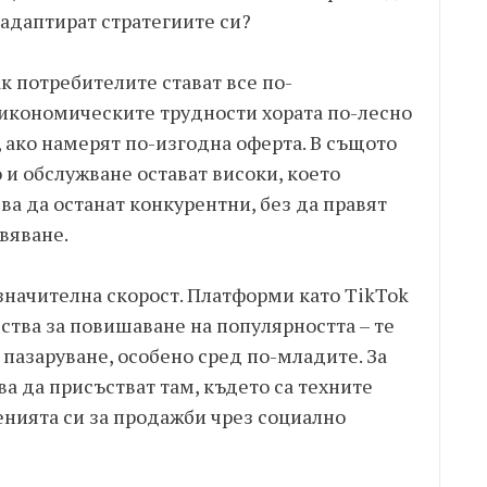
адаптират стратегиите си?
ак потребителите стават все по-
 икономическите трудности хората по-лесно
 ако намерят по-изгодна оферта. В същото
 и обслужване остават високи, което
ва да останат конкурентни, без да правят
вяване.
значителна скорост. Платформи като TikTok
дства за повишаване на популярността – те
 пазаруване, особено сред по-младите. За
ва да присъстват там, където са техните
енията си за продажби чрез социално