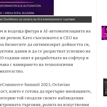
n Dumitrescu за силата на AI в електронната търговия
ч и водеща фигура в AI-автоматизацията на
ия регион. Като съосновател и CEO на
 на бизнесите да оптимизират дейността си,
ктови данни и да се разрастват успешно на
0 години опит в разработката на софтуер и
ичава с намирането на технологични
икателство.
n eCommerce Summit 2025, Octavian
ст, която е готова да прегърне иновациите,
 интервю той споделя своите наблюдения
ктронната търговия, ролята на изкуствения