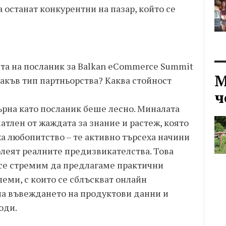
 останат конкурентни на пазар, който се
ята на посланик за Balkan eCommerce Summit
М
такъв тип партньорства? Каква стойност
ч
ърна като посланик беше лесно. Миналата
атлен от жаждата за знание и растеж, която
ха любопитство – те активно търсеха начини
олеят реалните предизвикателства. Това
I се стремим да предлагаме практични
еми, с които се сблъскват онлайн
на въвеждането на продуктови данни и
оди.