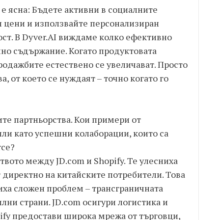
 е ясна: Бъдете активни в социалните
 цени и използвайте персонализиран
ост. В Dyver.AI виждаме колко ефективно
лно съдържание. Когато продуктовата
родажбите естествено се увеличават. Просто
а, от което се нуждаят – точно когато го
ите партньорства. Кои примери от
ли като успешни колаборации, които са
rce?
вото между JD.com и Shopify. Те улесниха
т директно на китайските потребители. Това
иха сложен проблем – трансграничната
илни страни. JD.com осигури логистика и
pify предостави широка мрежа от търговци,