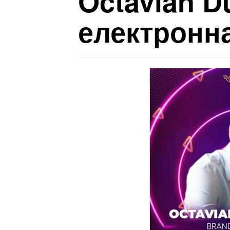
Octavian D
електронн