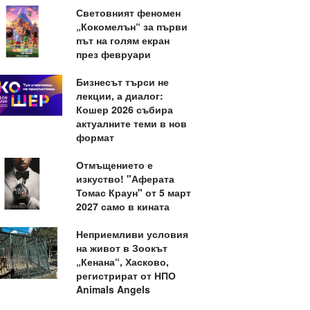
Световният феномен
„Кокомелън“ за първи
път на голям екран
през февруари
Бизнесът търси не
лекции, а диалог:
Кошер 2026 събира
актуалните теми в нов
формат
Отмъщението е
изкуство! "Аферата
Томас Краун" от 5 март
2027 само в кината
Неприемливи условия
на живот в Зоокът
„Кенана“, Хасково,
регистрират от НПО
Animals Angels