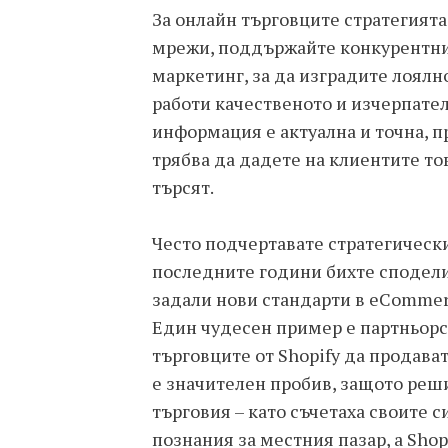
За онлайн търговците стратегията
мрежи, поддържайте конкурентни
маркетинг, за да изградите лоялн
работи качественото и изчерпате
информация е актуална и точна, п
трябва да дадете на клиентите тов
търсят.
Често подчертавате стратегическ
последните години бихте сподели
задали нови стандарти в eComme
Един чудесен пример е партньорст
търговците от Shopify да продава
е значителен пробив, защото реш
търговия – като съчетаха своите с
познания за местния пазар, а Sho