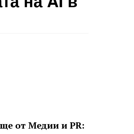
та на AI в
ще от Медии и PR: