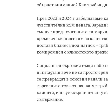
обърнат внимание? Как трябва да 
През 2023 и 2024 г. забелязваме к
чувствителни към цената. Заради
сменят предпочитаните си марки,
време очакванията им за качество
поставя бизнеса под натиск – тряб
компромиси с клиентското прежи
Социалната търговия също набра 
и Instagram вече не са просто сре
се превръщат в основни канали за
търговците това означава, че тряб
клиенти, и да усъвършенстват ум
съдържание.