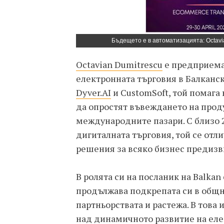
Бъдещето е в автоматизацията: Octavia
Octavian Dumitrescu
е предприема
електронната търговия в Балканск
Dyver.AI
и CustomSoft, той помага
да опростят въвеждането на проду
международните пазари. С близо 2
дигиталната търговия, той се отл
решения за всяко бизнес предизв
В ролята си на посланик на Balka
продължава подкрепата си в общно
партньорствата и растежа. В това
над динамичното развитие на еле