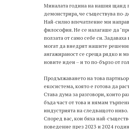
Миналата година на нашия щанд 
демонстрира, че съществува по-д
Най-силно впечатление ми направ
философия. Не се налагаше да "пр
ползата от само себе си. Задаваха
могат да внедрят нашите решения
ангажираност се среща рядко и ми
новите идеи – и то по-бързо от го
Продължаването на това партньор
екосистема, която е готова да раст
Става дума за разговори, които ра
бъда част от това и нямам търпен
индустрията на следващото ниво.
Според вас, кои бяха най-същест
поведение през 2023 и 2024 годин