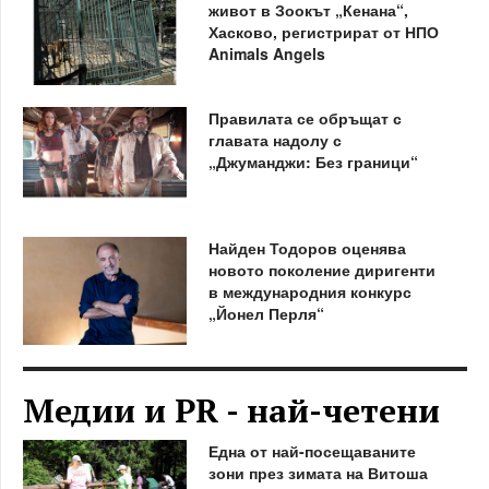
живот в Зоокът „Кенана“,
Хасково, регистрират от НПО
Animals Angels
Правилата се обръщат с
главата надолу с
„Джуманджи: Без граници“
Найден Тодоров оценява
новото поколение диригенти
в международния конкурс
„Йонел Перля“
Медии и PR - най-четени
Една от най-посещаваните
зони през зимата на Витоша