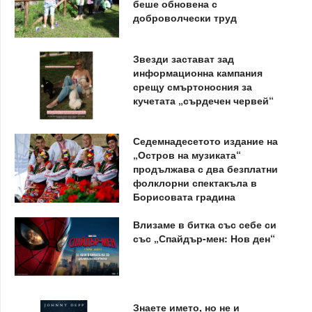
беше обновена с
доброволчески труд
Звезди застават зад
информационна кампания
срещу смъртоносния за
кучетата „сърдечен червей“
Седемнадесетото издание на
„Остров на музиката“
продължава с два безплатни
фолклорни спектакъла в
Борисовата градина
Влизаме в битка със себе си
със „Спайдър-мен: Нов ден“
Знаете името, но не и