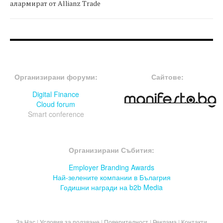
алармират от Allianz Trade
FOOTER-ФОРУМИ
FOOTER-MIDDLE
Организирани форуми:
Сайтове:
Digital Finance
Cloud forum
Smart conference
FOOTER-СЪБИТИЯ
Организирани Събития:
Employer Branding Awards
Най-зелените компании в Бълагрия
Годишни награди на b2b Media
За Нас
|
Условия за ползване
|
Поверителност
|
Реклама
|
Контакти