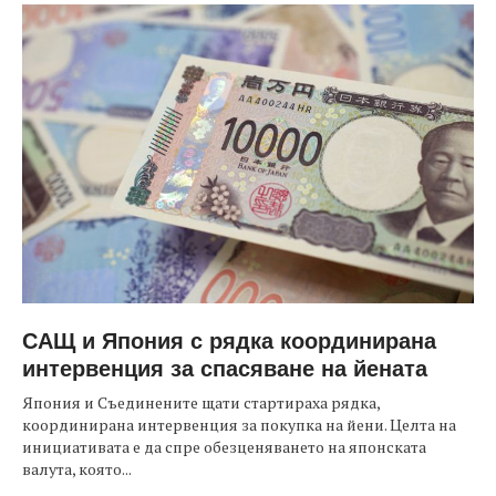
САЩ и Япония с рядка координирана
интервенция за спасяване на йената
Япония и Съединените щати стартираха рядка,
координирана интервенция за покупка на йени. Целта на
инициативата е да спре обезценяването на японската
валута, която...