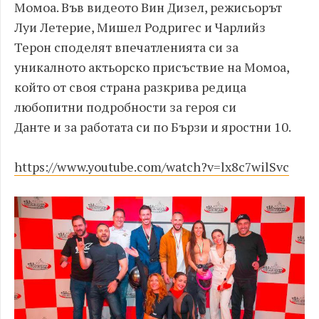
Момоа. Във видеото Вин Дизел, режисьорът
Луи Летерие, Мишел Родригес и Чарлийз
Терон споделят впечатленията си за
уникалното актьорско присъствие на Момоа,
който от своя страна разкрива редица
любопитни подробности за героя си
Данте и за работата си по Бързи и яростни 10.
https://www.youtube.com/watch?v=lx8c7wilSvc