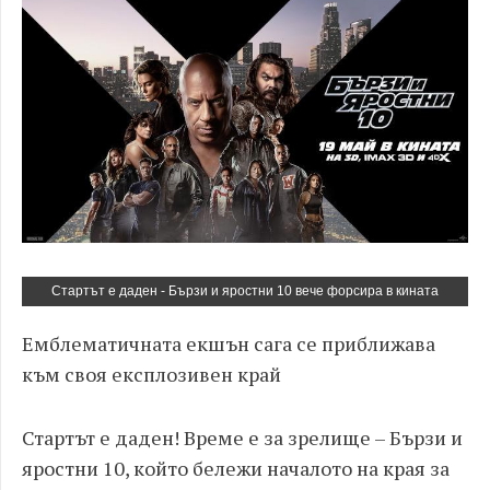
Стартът е даден - Бързи и яростни 10 вече форсира в кината
Емблематичната екшън сага се приближава
към своя експлозивен край
Стартът е даден! Време е за зрелище – Бързи и
яростни 10, който бележи началото на края за