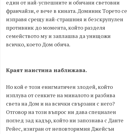
един от най-успешните и обичани световни
франчайзи, е вече в кината. Доминик Торето се
изправя срещу най-страшния и безскрупулен
противник до момента, който разделя
семейството му и заплашва да унищожи
всичко, което Дом обича.
Краят наистина наближава.
Но кой е този енигматичен злодей, който
изплува от сенките на миналото и разбива
света на Дом и на всички свързани с него?
Отговор на този въпрос ни дава специален
поглед зад кадър, който ни запознава с Данте
Рейес, изигран от неповторимия Джейсън