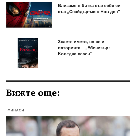
Влизаме в битка със себе си
със „Спайдър-мен: Нов ден“
Знаете името, но не и
историята – „Ебенизър:
Kоледна песен“
Вижте още:
ФИНАСИ