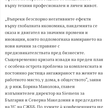
върху техния професионален и личен живот.
„Въпреки безспорно негативните ефекти
върху глобалната икономика, пандемията се
оказа и двигател на значими промени и
иновации, които подпомогнаха намирането на
нови начини за справяне с
предизвикателствата пред бизнесите.
Същевременно кризата извади на преден план
с особена острота проблема за комплексната и
постоянно растяща ангажираност на жените на
работното място, у дома, в обществото“, заяви
д-р инж. Боряна Манолова, главен
изпълнителен директор на Siemens за
България и Северна Македония и председател
на УС на СЖББ. По думите ѝ конференцията ще