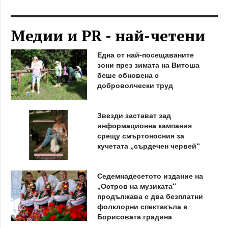
Медии и PR - най-четени
Една от най-посещаваните
зони през зимата на Витоша
беше обновена с
доброволчески труд
Звезди застават зад
информационна кампания
срещу смъртоносния за
кучетата „сърдечен червей“
Седемнадесетото издание на
„Остров на музиката“
продължава с два безплатни
фолклорни спектакъла в
Борисовата градина