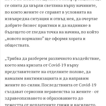
се опита да хвърли светлина върху начините,
по които жените се справят в условията на
извънредна ситуация и отвъд нея, да очертае
добрите бизнес практики и да надникне в
бъдещето от гледна точка на начина, по който
„новото нормално“ ще оформя хората и
обществата.
„Трябва да разберем различното въздействие,
което има кризата от Covid-19 върху
представителите на отделните полове, да
намалим виктимизацията и да направим
жените по-силни. Последствията от Covid-19
създават сериозни неравенства за жените - от
здравеопазването и образованието до
тежестта от неплатените грижи и насилието,