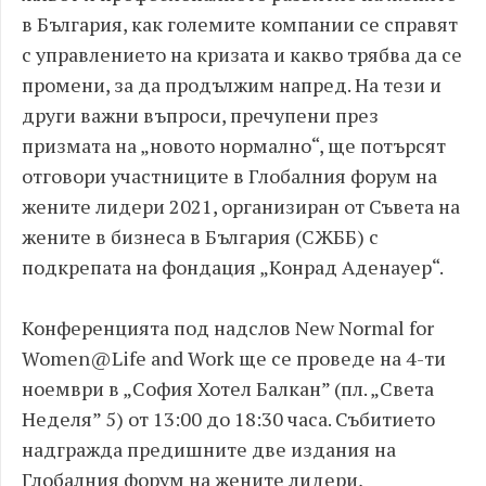
в България, как големите компании се справят
с управлението на кризата и какво трябва да се
промени, за да продължим напред. На тези и
други важни въпроси, пречупени през
призмата на „новото нормално“, ще потърсят
отговори участниците в Глобалния форум на
жените лидери 2021, организиран от Съвета на
жените в бизнеса в България (СЖББ) с
подкрепата на фондация „Конрад Аденауер“.
Конференцията под надслов New Normal for
Women@Life and Work ще се проведе на 4-ти
ноември в „София Хотел Балкан” (пл. „Света
Неделя” 5) от 13:00 до 18:30 часа. Събитието
надгражда предишните две издания на
Глобалния форум на жените лидери,