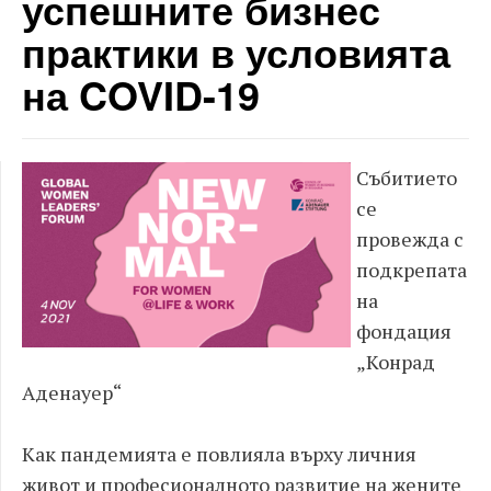
успешните бизнес
практики в условията
на COVID-19
Събитието
се
провежда с
подкрепата
на
фондация
„Конрад
Аденауер“
Как пандемията е повлияла върху личния
живот и професионалното развитие на жените