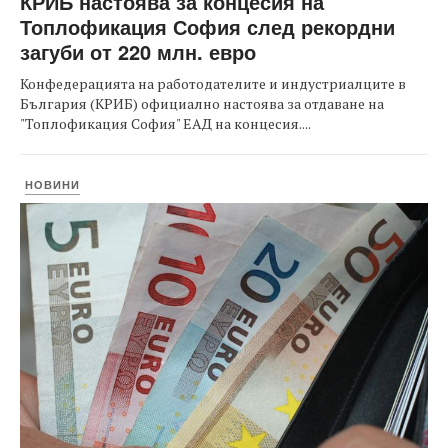
КРИБ настоява за концесия на
Топлофикация София след рекордни
загуби от 220 млн. евро
Конфедерацията на работодателите и индустриалците в
България (КРИБ) официално настоява за отдаване на
"Топлофикация София" ЕАД на концесия....
НОВИНИ