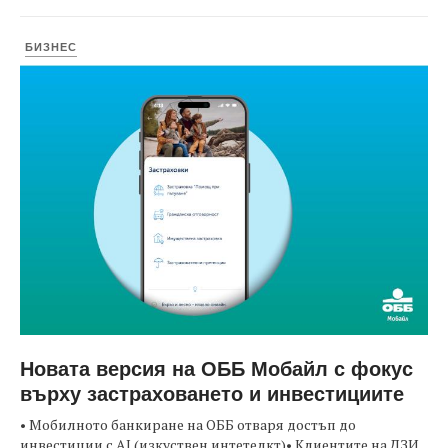
БИЗНЕС
Новата версия на ОББ Мобайл с фокус
върху застраховането и инвестициите
• Мобилното банкиране на ОББ отваря достъп до
инвестиции с AI (изкуствен интетелкт)• Клиентите на ДЗИ