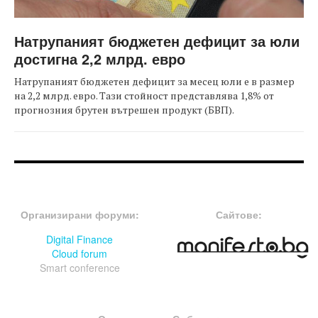
Натрупаният бюджетен дефицит за юли
достигна 2,2 млрд. евро
Натрупаният бюджетен дефицит за месец юли е в размер
на 2,2 млрд. евро. Тази стойност представлява 1,8% от
прогнозния брутен вътрешен продукт (БВП).
FOOTER-ФОРУМИ
FOOTER-MIDDLE
Организирани форуми:
Сайтове:
Digital Finance
Cloud forum
Smart conference
FOOTER-СЪБИТИЯ