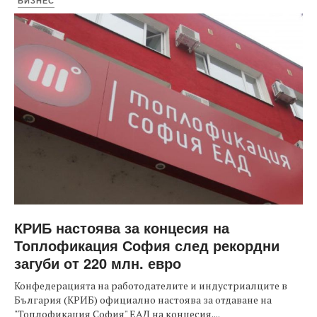
БИЗНЕС
КРИБ настоява за концесия на
Топлофикация София след рекордни
загуби от 220 млн. евро
Конфедерацията на работодателите и индустриалците в
България (КРИБ) официално настоява за отдаване на
"Топлофикация София" ЕАД на концесия....