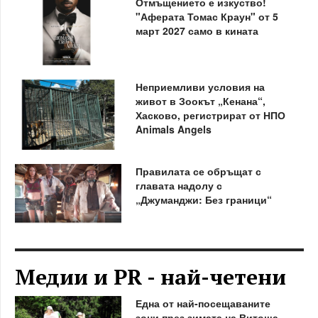
Отмъщението е изкуство!
"Аферата Томас Краун" от 5
март 2027 само в кината
Неприемливи условия на
живот в Зоокът „Кенана“,
Хасково, регистрират от НПО
Animals Angels
Правилата се обръщат с
главата надолу с
„Джуманджи: Без граници“
Медии и PR - най-четени
Една от най-посещаваните
зони през зимата на Витоша