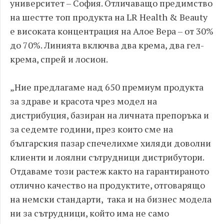
университет – София. Отличаващо предимство
на шестте топ продукта на LR Health & Beauty
е високата концентрация на Алое Вера – от 30%
до 70%. Линията включва два крема, два гел-
крема, спрей и лосион.
„Ние предлагаме над 650 премиум продукта
за здраве и красота чрез модел на
дистрибуция, базиран на личната препоръка и
за седемте години, през които сме на
българския пазар спечелихме хиляди доволни
клиенти и лоялни сътрудници дистрибутори.
Отдаваме този растеж както на гарантираното
отлично качество на продуктите, отговарящо
на немски стандарти, така и на бизнес модела
ни за сътрудници, който има не само