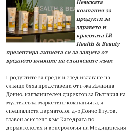
Немската
компания за
продукти за
здравето и
красотата LR
Health & Beauty
презентира линията си за защита от
вредното влияние на слънчевите лъчи
Продуктите за преди и след излагане на
слънце бяха представени от г-жа Иванина
Донно, изпълнитeлен директор за България на
мултилевъл маркетинг компанията, и
специалиста дерматолог д-р Дончо Етугов,
главен асистент към Катедрата по
дерматология и венерология на Медицинския