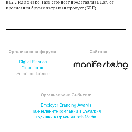
на 2,2 млрд. евро. Тази стойност представлява 1,8% от
прогнозния брутен вътрешен продукт (БВП).
FOOTER-ФОРУМИ
FOOTER-MIDDLE
Организирани форуми:
Сайтове:
Digital Finance
Cloud forum
Smart conference
FOOTER-СЪБИТИЯ
Организирани Събития:
Employer Branding Awards
Най-зелените компании в Бълагрия
Годишни награди на b2b Media