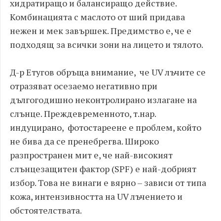
хидратиращо и балансиращо действие.
Комбинацията с маслото от ший придава
нежен и мек завършек. Предимство е, че е
подходящ за всички зони на лицето и тялото.
Д-р Етугов обръща внимание, че UV лъчите се
отразяват осезаемо негативно при
дългогодишно неконтролирано излагане на
слънце. Преждевременното, т.нар.
индуцирано, фотостареене е проблем, който
не бива да се пренебрегва. Широко
разпространен мит е, че най-високият
слънцезащитен фактор (SPF) е най-добрият
избор. Това не винаги е вярно – зависи от типа
кожа, интензивността на UV лъчението и
обстоятелствата.