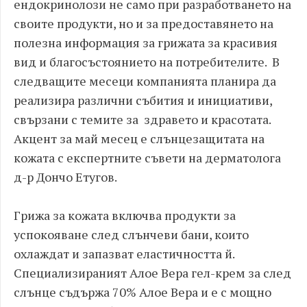
ендокринолози не само при разработването на
своите продукти, но и за предоставянето на
полезна информация за грижата за красивия
вид и благосъстоянието на потребителите. В
следващите месеци компанията планира да
реализира различни събития и инициативи,
свързани с темите за здравето и красотата.
Акцент за май месец е слънцезащитата на
кожата с експертните съвети на дерматолога
д-р Дончо Етугов.
Грижа за кожата включва продукти за
успокояване след слънчеви бани, които
охлаждат и запазват еластичността й.
Специализираният Алое Вера гел-крем за след
слънце съдържа 70% Алое Вера и е с мощно