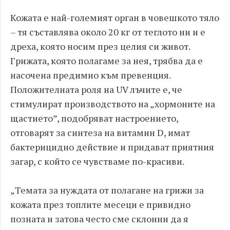
Кожата е най-големият орган в човешкото тяло
– тя съставлява около 20 кг от теглото ни и е
дреха, която носим през целия си живот.
Грижата, която полагаме за нея, трябва да е
насочена предимно към превенция.
Положителната роля на UV лъчите е, че
стимулират производството на „хормоните на
щастието”, подобряват настроението,
отговарят за синтеза на витамин D, имат
бактерицидно действие и придават приятния
загар, с който се чувстваме по-красиви.
„Темата за нуждата от полагане на грижи за
кожата през топлите месеци e привидно
позната и затова често сме склонни да я