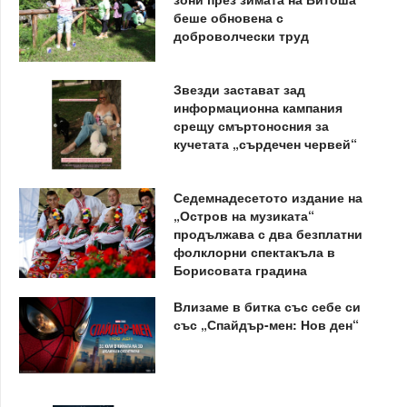
беше обновена с
доброволчески труд
Звезди застават зад
информационна кампания
срещу смъртоносния за
кучетата „сърдечен червей“
Седемнадесетото издание на
„Остров на музиката“
продължава с два безплатни
фолклорни спектакъла в
Борисовата градина
Влизаме в битка със себе си
със „Спайдър-мен: Нов ден“