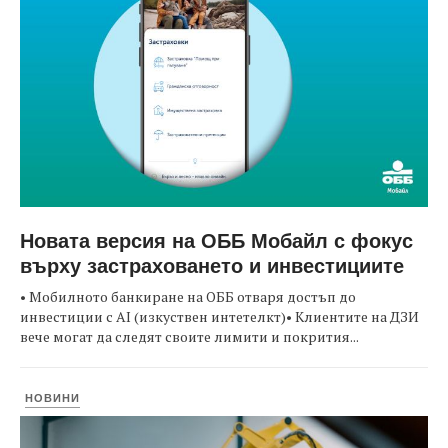
Новата версия на ОББ Мобайл с фокус
върху застраховането и инвестициите
• Мобилното банкиране на ОББ отваря достъп до
инвестиции с AI (изкуствен интетелкт)• Клиентите на ДЗИ
вече могат да следят своите лимити и покрития...
НОВИНИ