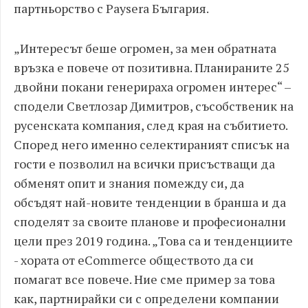
партньорство с Paysera България.
„Интересът беше огромен, за мен обратната
връзка е повече от позитивна. Планираните 25
двойни покани генерираха огромен интерес“ –
сподели Светлозар Димитров, съсобственик на
русенската компания, след края на събитието.
Според него именно селектираният списък на
гости е позволил на всички присъстващи да
обменят опит и знания помежду си, да
обсъдят най-новите тенденции в бранша и да
споделят за своите планове и професионални
цели през 2019 година. „Това са и тенденциите
- хората от eCommerce обществото да си
помагат все повече. Ние сме пример за това
как, партнирайки си с определени компании