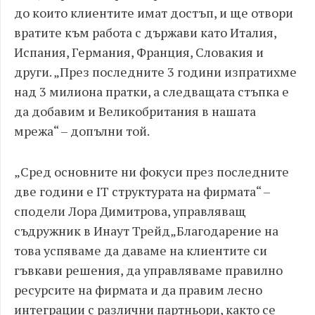
до които клиентите имат достъп, и ще отвори
вратите към работа с държави като Италия,
Испания, Германия, Франция, Словакия и
други. „През последните 3 години изпратихме
над 3 милиона пратки, а следващата стъпка е
да добавим и Великобритания в нашата
мрежа“ – допълни той.
„Сред основните ни фокуси през последните
две години е IT структурата на фирмата“ –
сподели Лора Димитрова, управляващ
съдружник в Инаут Трейд„Благодарение на
това успяваме да даваме на клиентите си
гъвкави решения, да управляваме правилно
ресурсите на фирмата и да правим лесно
интеграции с различни партньори, както се