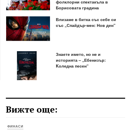
фолклорни спектакъла в
Борисовата градина
Влизаме в битка със себе си
със „Спайдър-мен: Нов ден“
Знаете името, но не и
историята – „Ебенизър:
Kоледна песен“
Вижте още:
ФИНАСИ