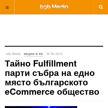
b2b Media
30 Ян 2019
МЕДИИ И PR
Тайно Fulfillment
парти събра на едно
място българското
eCommerce общество