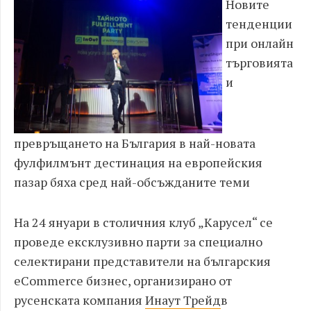
Новите
тенденции
при онлайн
търговията
и
превръщането на България в най-новата
фулфилмънт дестинация на европейския
пазар бяха сред най-обсъжданите теми
На 24 януари в столичния клуб „Карусел“ се
проведе ексклузивно парти за специално
селектирани представители на българския
eCommerce бизнес, организирано от
русенската компания
Инаут Трейд
в