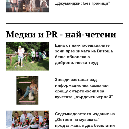
„Джуманджи: Без граници“
Медии и PR - най-четени
Една от най-посещаваните
зони през зимата на Витоша
беше обновена с
доброволчески труд
Звезди застават зад
информационна кампания
срещу смъртоносния за
кучетата „сърдечен червей“
Седемнадесетото издание на
„Остров на музиката“
продължава с два безплатни