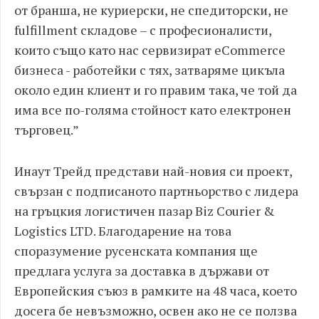
от бранша, не куриерски, не спедиторски, не
fulfillment складове – с професионалисти,
които също като нас сервизират eCommerce
бизнеса - работейки с тях, затваряме цикъла
около един клиент и го правим така, че той да
има все по-голяма стойност като електронен
търговец.”
Инаут Трейд представи най-новия си проект,
свързан с подписаното партньорство с лидера
на гръцкия логистичен пазар Biz Courier &
Logistics LTD. Благодарение на това
споразумение русенската компания ще
предлага услуга за доставка в държави от
Европейския съюз в рамките на 48 часа, което
досега бе невъзможно, освен ако не се ползва