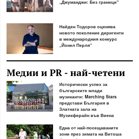
„Джуманджи: Без граници“
Найден Тодоров оценява
новото поколение диригенти
в международния конкурс
„Йонел Перля“
Медии и PR - най-четени
Исторически успех за
българските млади
музиканти: Marching Stars
представи България в
Златната зала на
Музикферайн във Виена
Една от най-посещаваните
зони през зимата на Витоша