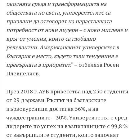
околната среда и трансформацията на
обществата по света, университетите са
призвани да отговорят на нарастващата
потребност от нови лидери
–
с ново мислене и
кръг от умения, които са глобално
релевантни.
Американският университет в
България е място, където тази тенденция е
превърната в приоритет
.“ – отбеляза Росен
Плевнелиев.
През 2018 г. АУБ приветства над 250 студенти
от 29 държави. Ръстът на българските
първокурсници достигна 56%, а на
чуждестранните – 30%. Университетът е сред
лидерите по успех на възпитаниците с 99,8 %
от завършилите студенти, които започват