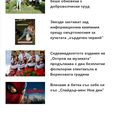
беше обновена с
доброволчески труд
Звезди застават зад
информационна кампания
срещу смъртоносния за
кучетата „сърдечен червей“
Седемнадесетото издание на
„Остров на музиката“
продължава с два безплатни
фолклорни спектакъла в
Борисовата градина
Влизаме в битка със себе си
със „Спайдър-мен: Нов ден“