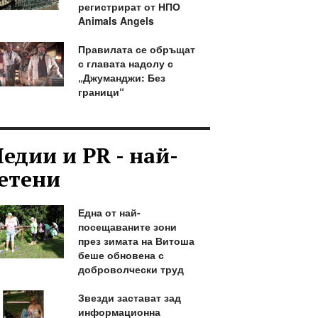
регистрират от НПО
Animals Angels
Правилата се обръщат
с главата надолу с
„Джуманджи: Без
граници“
едии и PR - най-
етени
Една от най-
посещаваните зони
през зимата на Витоша
беше обновена с
доброволчески труд
Звезди застават зад
информационна