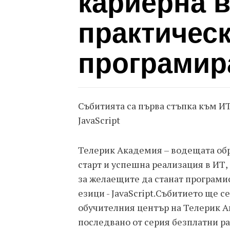
кариерна в
практичес
програмир
Събитията са първа стъпка към И
JavaScript
Телерик Академия – водещата обр
старт и успешна реализация в ИТ,
за желаещите да станат програмис
езици - JavaScript.Събитието ще се
обучителния център на Телерик А
последвано от серия безплатни р