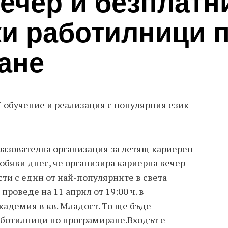
ечер и безплатн
ки работилници 
ане
Т обучение и реализация с популярния език
азователна организация за летящ кариерен
 обяви днес, че организира кариерна вечер
ти с един от най-популярните в света
 проведе на 11 април от 19:00 ч. в
кадемия в кв. Младост. То ще бъде
аботилници по програмиране.Входът е