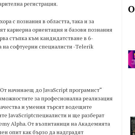
арителна регистрация.
О
ора с познания в областта, така и за
ят кариерна ориентация и базови познания
рва стъпка към кандидатстване в 6-
 на софтуерни специалисти -Telerik
От начинаещ до JavaScript програмист“
ъзможностите за професионална реализация
 качества и умения търсят водещите
е JavaScriptспециалисти и ще разберат
demy Alpha. От възпитаници на Академията
ен опит как бързо да надградят