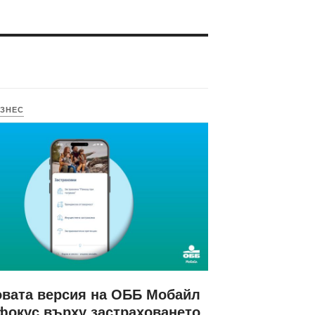
ЗНЕС
вата версия на ОББ Мобайл
фокус върху застраховането