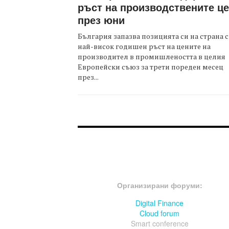
ръст на производствените ц
през юни
България запазва позицията си на страна с
най-висок годишен ръст на цените на
производител в промишлеността в целия
Европейски съюз за трети пореден месец
през...
FOOTER-ФОРУМИ
Организирани форуми:
Digital Finance
Cloud forum
Smart conference