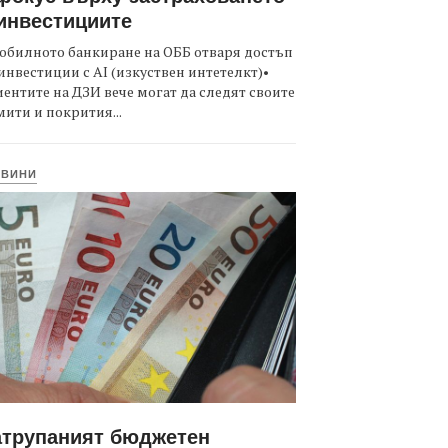
инвестициите
обилното банкиране на ОББ отваря достъп
инвестиции с AI (изкуствен интетелкт)•
ентите на ДЗИ вече могат да следят своите
ити и покрития...
ОВИНИ
атрупаният бюджетен