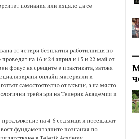
рситет познания или изцяло да се
вана от четири безплатни работилници по
 проведат на 16 и 24 април и 15 и 22 май от
М
вен фокус на срещите е практиката, затова
ч
пециализирани онлайн материали и
дготвят самостоятелно от вкъщи, а на място
хнологични трейнъри на Телерик Академия и
 в продължение на 4-6 седмици и посещават
своят фундаменталните познания по
дидатстване в Telerik Academy