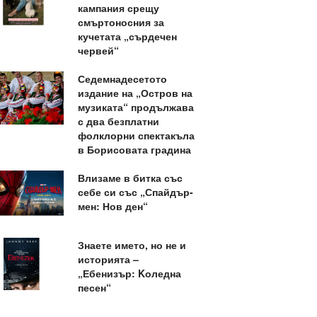
кампания срещу
смъртоносния за
кучетата „сърдечен
червей“
Седемнадесетото
издание на „Остров на
музиката“ продължава
с два безплатни
фолклорни спектакъла
в Борисовата градина
Влизаме в битка със
себе си със „Спайдър-
мен: Нов ден“
Знаете името, но не и
историята –
„Ебенизър: Kоледна
песен“