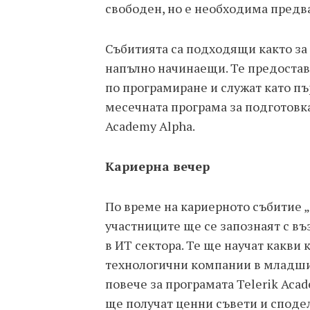
свободен, но е необходима предв
Събитията са подходящи както за х
напълно начинаещи. Те предостав
по програмиране и служат като пъ
месечната програма за подготовка
Academy Alpha.
Кариерна вечер
По време на кариерното събитие „
участниците ще се запознаят с в
в ИТ сектора. Те ще научат какви
технологични компании в младшит
повече за програмата Telerik Aca
ще получат ценни съвети и сподел