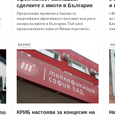
сделките с имоти в България
и 
Предстоящи промени в Закона за
• М
енергийната ефективност поставят под риск
до 
и
пазара на имоти в България. Тъй като
Кли
.
предложението идва от Министерството...
лим
БИЗНЕС
Н
КРИБ настоява за концесия на
Н
 по