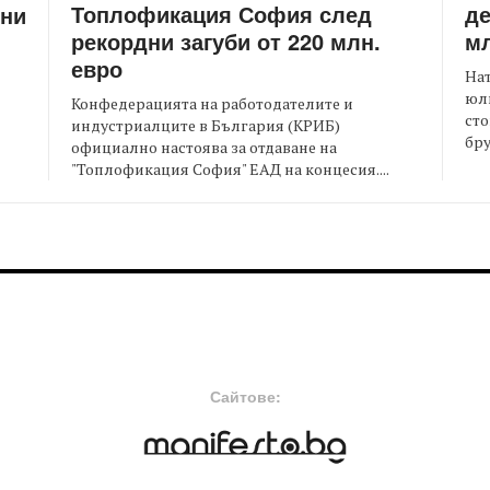
Топлофикация София след
де
ени
рекордни загуби от 220 млн.
мл
евро
На
юли
Конфедерацията на работодателите и
сто
индустриалците в България (КРИБ)
бру
официално настоява за отдаване на
"Топлофикация София" ЕАД на концесия....
FOOTER-MIDDLE
F
Сайтове: