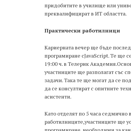
придобитите в училище или униве
преквалифицират в ИТ областта.
Практически работилници
Кариерната вечер ще бъде послед
програмиране сJavaScript. Те ще се
19:00 ч. в Телерик Академия.Осно
участниците ще разполагат със с
задачи. Така те ще могат да се по
да се консултират с опитните те
асистенти.
Като отделят по 5 часа седмично
работилниците,участниците ще у
програмиране, необходими за кан