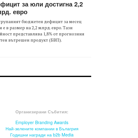
фицит за юли достигна 2,2
рд. евро
трупаният бюджетен дефицит за месец
 е в размер на 2,2 млрд. евро. Тази
йност представлява 1,8% от прогнозния
тен вътрешен продукт (БВП).
OOTER-СЪБИТИЯ
Организирани Събития:
Employer Branding Awards
Най-зелените компании в Бълагрия
Годишни награди на b2b Media