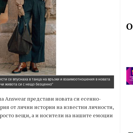
О
исти се впуснаха в танца на връзки и взаимоотношения в новата
чи живота си с нещо безценно“
 Answear представи новата си есенно-
рия от лични истории на известни личности,
 просто вещи, а и носители на нашите емоции