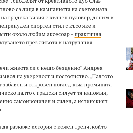
ове“
, споделят от креативното дуо Слав
отново са лица в кампанията на световната
на градска визия с вълнен пуловер, деним и
непринуден спортен стил с късо яке и
върти около любим аксесоар –
практична
ътуването през живота и натрупания
лечи живота си с нещо безценно“ Андреа
имвол на увереност и постоянство. „Палтото
ят забавен и откровен поглед към промяната
ическо палто с градски силует тя напомня,
енно самоироничен и силен, а истинският
.
 да разкаже история с
кожен тренч
, който