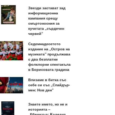
Звезди застават зад
информационна
кампания срещу
смъртоносния за
кучетата „сърдечен
червей“
Седемнадесетото
издание на „Остров на
музиката“ продължава
с два безплатни
фолклорни спектакъла
в Борисовата градина
Влизаме в битка със
себе си със „Спайдър-
мен: Нов ден“
Знаете името, но не и
историята –
„Ебенизър: Kоледна