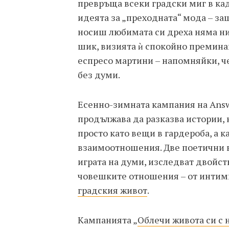
превръща всеки градски миг в ка
идеята за „преходната“ мода – защ
носиш любимата си дреха няма н
шик, визията ѝ спокойно преминав
еспресо мартини – напомняйки, че
без думи.
Есенно-зимната кампания на Answ
продължава да разказва истории, 
просто като вещи в гардероба, а к
взаимоотношения. Две поетични в
играта на думи, изследват двойст
човешките отношения – от интим
градския живот
.
Кампанията „
Облечи живота си с