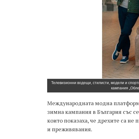
Телевизионни водещи, стилисти, модели и спорт
кампания „Обле
Международната модна платформа
зимна кампания в България със се
които показаха, че дрехите са не
и преживявания.