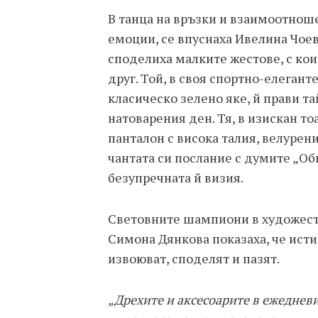
В танца на връзки и взаимоотноше
емоции, се впуснаха Ивелина Чое
споделиха малките жестове, с кои
друг. Той, в своя спортно-елегант
класическо зелено яке, й прави та
натоварения ден. Тя, в изискан то
панталон с висока талия, велурен
чантата си послание с думите „Об
безупречната й визия.
Световните шампиони в художест
Симона Дянкова показаха, че истин
извоюват, споделят и пазят.
„Дрехите и аксесоарите в ежедневи