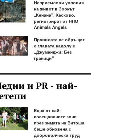
Неприемливи условия
на живот в Зоокът
„Кенана“, Хасково,
регистрират от НПО
Animals Angels
Правилата се обръщат
с главата надолу с
„Джуманджи: Без
граници“
едии и PR - най-
етени
Една от най-
посещаваните зони
през зимата на Витоша
беше обновена с
доброволчески труд