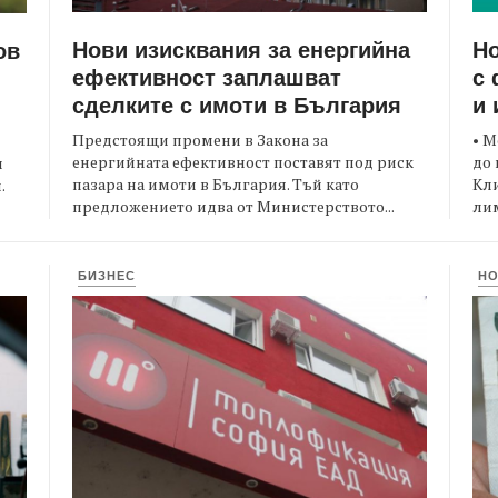
Нови изисквания за енергийна
Но
ов
ефективност заплашват
с 
сделките с имоти в България
и 
Предстоящи промени в Закона за
• М
енергийната ефективност поставят под риск
до 
и
пазара на имоти в България. Тъй като
Кли
.
предложението идва от Министерството...
лим
БИЗНЕС
Н