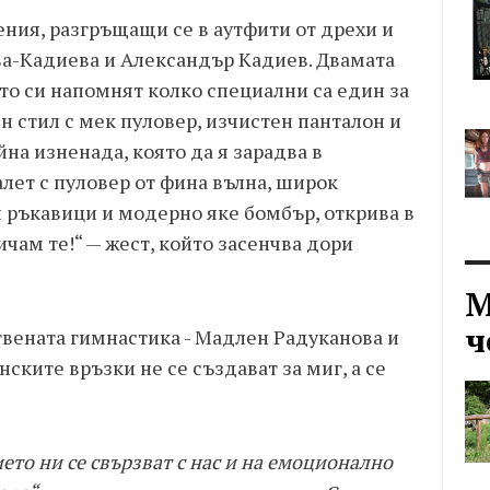
ния, разгръщащи се в аутфити от дрехи и
ва-Кадиева и Александър Кадиев. Двамата
то си напомнят колко специални са един за
ен стил с мек пуловер, изчистен панталон и
йна изненада, която да я зарадва в
алет с пуловер от фина вълна, широк
и ръкавици и модерно яке бомбър, открива в
ичам те!“ — жест, който засенчва дори
М
ч
вената гимнастика - Мадлен Радуканова и
ските връзки не се създават за миг, а се
ето ни се свързват с нас и на емоционално