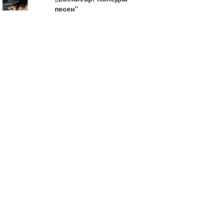
песен“