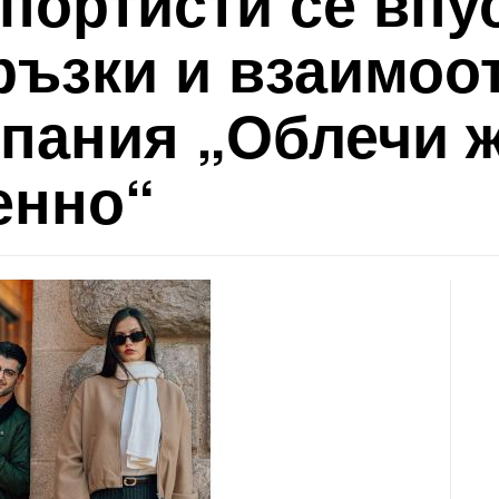
портисти се впу
връзки и взаимоо
пания „Облечи ж
енно“