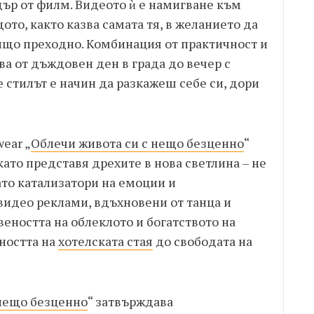
дър от филм. Видеото ѝ е намигване към
ото, както казва самата тя, в желанието да
ищо преходно. Комбинация от практичност и
а от дъждовен ден в града до вечер с
 стилът е начин да разкажеш себе си, дори
ear „
Облечи живота си с нещо безценно
“
като представя дрехите в нова светлина – не
ато катализатори на емоции и
идео реклами, вдъхновени от танца и
веността на облеклото и богатството на
ността на
хотелската стая
до свободата на
 нещо безценно
“ затвърждава