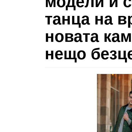
модели и с
танца на 
новата кам
нещо безц