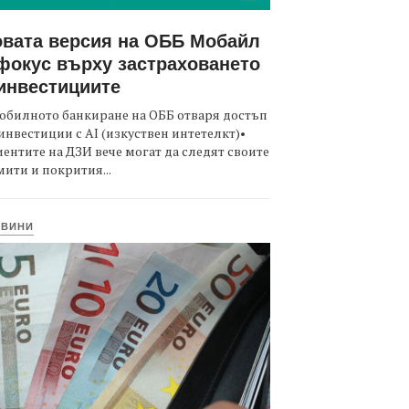
вата версия на ОББ Мобайл
фокус върху застраховането
инвестициите
обилното банкиране на ОББ отваря достъп
инвестиции с AI (изкуствен интетелкт)•
ентите на ДЗИ вече могат да следят своите
ити и покрития...
ОВИНИ