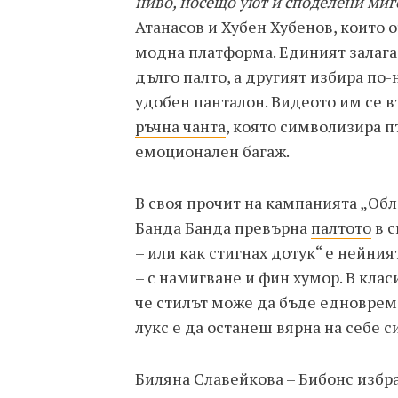
ниво, носещо уют и споделени миг
Атанасов и Хубен Хубенов, които 
модна платформа. Единият залага 
дълго палто, а другият избира по-
удобен панталон. Видеото им се 
ръчна чанта
, която символизира п
емоционален багаж.
В своя прочит на кампанията „Об
Банда Банда превърна
палтото
в с
– или как стигнах дотук“ е нейни
– с намигване и фин хумор. В клас
че стилът може да бъде едноврем
лукс е да останеш вярна на себе си
Биляна Славейкова – Бибонс избра