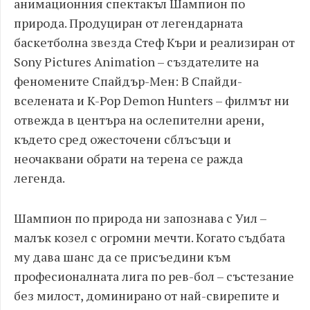
анимационния спектакъл Шампион по
природа. Продуциран от легендарната
баскетболна звезда Стеф Къри и реализиран от
Sony Pictures Animation – създателите на
феномените Спайдър-Мен: В Спайди-
вселената и K-Pop Demon Hunters – филмът ни
отвежда в центъра на ослепителни арени,
където сред ожесточени сблъсъци и
неочаквани обрати на терена се ражда
легенда.
Шампион по природа ни запознава с Уил –
малък козел с огромни мечти. Когато съдбата
му дава шанс да се присъедини към
професионалната лига по рев-бол – състезание
без милост, доминирано от най-свирепите и