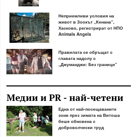
Неприемливи условия на
живот в Зоокът „Кенана“,
Хасково, регистрират от НПО
Animals Angels
Правилата се обръщат с
главата надолу с
„Джуманджи: Без граници“
Медии и PR - най-четени
Една от най-посещаваните
зони през зимата на Витоша
беше обновена с
доброволчески труд