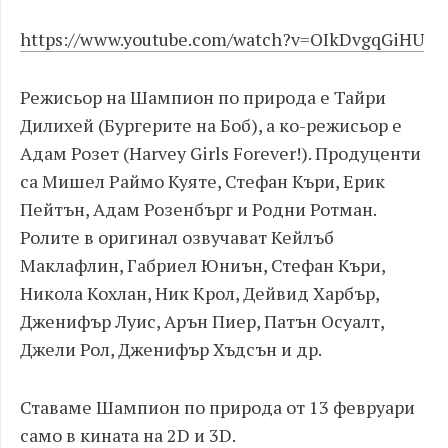
https://www.youtube.com/watch?v=OIkDvgqGiHU
Режисьор на Шампион по природа е Тайри
Дилихей (Бургерите на Боб), а ко-режисьор е
Адам Розет (Harvey Girls Forever!). Продуценти
са Мишел Раймо Куяте, Стефан Къри, Ерик
Пейтън, Адам Розенбърг и Родни Ротман.
Ролите в оригинал озвучават Кейлъб
Маклафлин, Габриел Юниън, Стефан Къри,
Никола Кохлан, Ник Крол, Дейвид Харбър,
Дженифър Луис, Арън Пиер, Патън Осуалт,
Джели Рол, Дженифър Хъдсън и др.
Ставаме Шампион по природа от 13 февруари
само в кината на 2D и 3D.