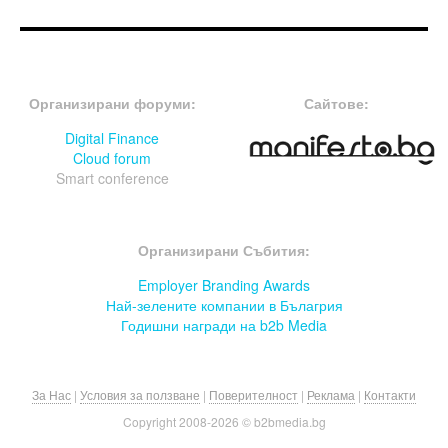
FOOTER-ФОРУМИ
FOOTER-MIDDLE
Организирани форуми:
Сайтове:
Digital Finance
Cloud forum
Smart conference
FOOTER-СЪБИТИЯ
Организирани Събития:
Employer Branding Awards
Най-зелените компании в Бълагрия
Годишни награди на b2b Media
За Нас
|
Условия за ползване
|
Поверителност
|
Реклама
|
Контакти
Copyright 2008-
2026 © b2bmedia.bg