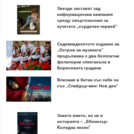
Звезди застават зад
информационна кампания
срещу смъртоносния за
кучетата „сърдечен червей“
Седемнадесетото издание на
„Остров на музиката“
продължава с два безплатни
фолклорни спектакъла в
Борисовата градина
Влизаме в битка със себе си
със „Спайдър-мен: Нов ден“
Знаете името, но не и
историята – „Ебенизър:
Kоледна песен“