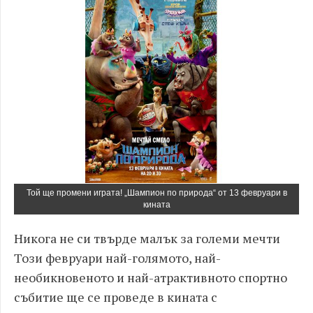
Той ще промени играта! „Шампион по природа“ от 13 февруари в
кината
Никога не си твърде малък за големи мечти
Този февруари най-голямото, най-
необикновеното и най-атрактивното спортно
събитие ще се проведе в кината с