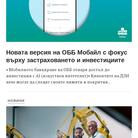
Новата версия на ОББ Мобайл с фокус
върху застраховането и инвестициите
• Мобилното банкиране на ОББ отваря достъп до
инвестиции с AI (изкуствен интетелкт)• Клиентите на ДЗИ
вече могат да следят своите лимити и покрития...
НОВИНИ