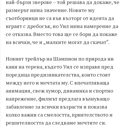
най-бързи зверове – той решава да докаже, че
размерът няма значение. Новите му
съотборници не са във възторг от идеята да
играят с дребосък, но Уил няма намерение да
се отказва. Вместо това ще се бори да покаже
на всички, че и „малките могат да скачат“.
Новият трейлър на Шампион по природа ни
кани на терена, където Уил се изправя пред
поредица предизвикателства, които стоят
между него и мечтата му. С впечатляваща
анимация, свеж хумор, динамика и спортно
напрежение, филмът предлага вълнуващо
забавление за всички възрасти и показва
колко важни са смелостта, приятелството и
решителността да следваме мечтите си.