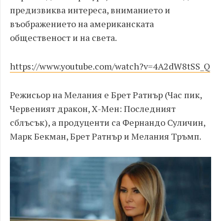
предизвиква интереса, вниманието и
въображението на американската
общественост и на света.
https://www.youtube.com/watch?v=4A2dW8tSS_Q
Режисьор на Мелания е Брет Ратнър (Час пик,
Червеният дракон, Х-Мен: Последният
сблъсък), а продуценти са Фернандо Суличин,
Марк Бекман, Брет Ратнър и Мелания Тръмп.