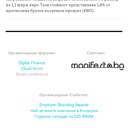
на 2,2 млрд. евро. Тази стойност представлява 1,8% от
прогнозния брутен вътрешен продукт (БВП).
FOOTER-ФОРУМИ
FOOTER-MIDDLE
Организирани форуми:
Сайтове:
Digital Finance
Cloud forum
Smart conference
FOOTER-СЪБИТИЯ
Организирани Събития:
Employer Branding Awards
Най-зелените компании в Бълагрия
Годишни награди на b2b Media