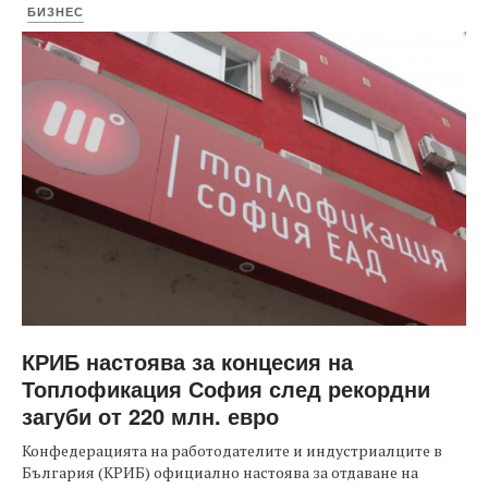
БИЗНЕС
КРИБ настоява за концесия на
Топлофикация София след рекордни
загуби от 220 млн. евро
Конфедерацията на работодателите и индустриалците в
България (КРИБ) официално настоява за отдаване на