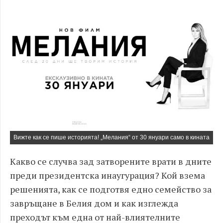
Вижте как се пише историята! „Мелания“ от 30 януари само в кината
Какво се случва зад затворените врати в дните
преди президентска инаугурация? Кой взема
решенията, как се подготвя едно семейство за
завръщане в Белия дом и как изглежда
преходът към една от най-влиятелните