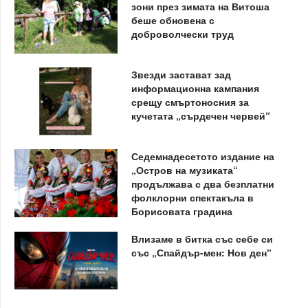
зони през зимата на Витоша
беше обновена с
доброволчески труд
Звезди застават зад
информационна кампания
срещу смъртоносния за
кучетата „сърдечен червей“
Седемнадесетото издание на
„Остров на музиката“
продължава с два безплатни
фолклорни спектакъла в
Борисовата градина
Влизаме в битка със себе си
със „Спайдър-мен: Нов ден“