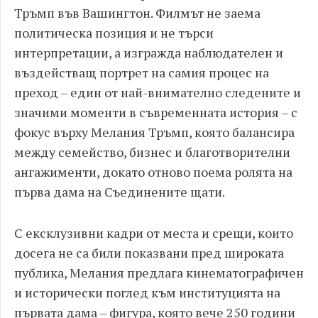
Тръмп във Вашингтон. Филмът не заема
политическа позиция и не търси
интерпретации, а изгражда наблюдателен и
въздействащ портрет на самия процес на
преход – един от най-внимателно следените и
значими моменти в съвременната история – с
фокус върху Мелания Тръмп, която балансира
между семейство, бизнес и благотворителни
ангажименти, докато отново поема ролята на
първа дама на Съединените щати.
С ексклузивни кадри от места и срещи, които
досега не са били показвани пред широката
публика, Мелания предлага кинематографичен
и исторически поглед към институцията на
първата дама – фигура, която вече 250 години