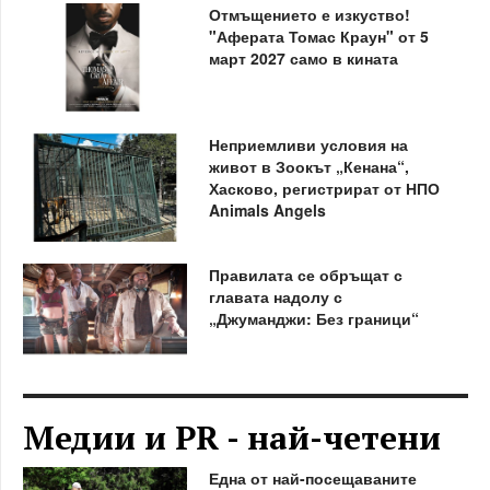
Отмъщението е изкуство!
"Аферата Томас Краун" от 5
март 2027 само в кината
Неприемливи условия на
живот в Зоокът „Кенана“,
Хасково, регистрират от НПО
Animals Angels
Правилата се обръщат с
главата надолу с
„Джуманджи: Без граници“
Медии и PR - най-четени
Една от най-посещаваните