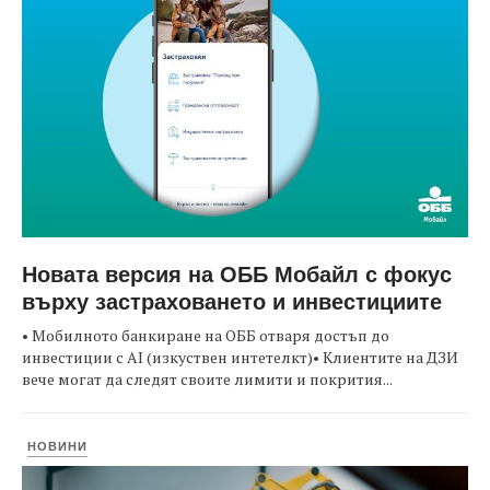
Новата версия на ОББ Мобайл с фокус
върху застраховането и инвестициите
• Мобилното банкиране на ОББ отваря достъп до
инвестиции с AI (изкуствен интетелкт)• Клиентите на ДЗИ
вече могат да следят своите лимити и покрития...
НОВИНИ