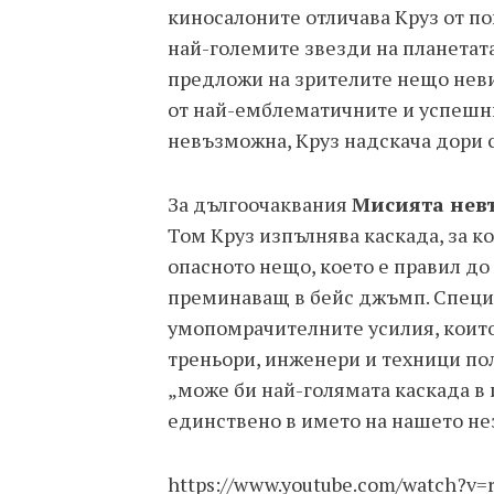
киносалоните отличава Круз от по
най-големите звезди на планетата
предложи на зрителите нещо неви
от най-емблематичните и успешн
невъзможна, Круз надскача дори с
За дългоочаквания
Мисията невъ
Том Круз изпълнява каскада, за ко
опасното нещо, което е правил до 
преминаващ в бейс джъмп. Специ
умопомрачителните усилия, които
треньори, инженери и техници пол
„може би най-голямата каскада в 
единствено в името на нашето не
https://www.youtube.com/watch?v