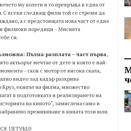
вечето му колеги и го превръща в една от
. С всеки следващ филм той се стреми да
ждано, а с предстоящата нова част от една
и филмови поредици – Мисията
ебе си.
зможна: Пълна разплата – част първа
,
ято актьорът мечтае от дете и която е най-
М
момента – скок с мотор от висока скала,
ч
ално видео зад кадър разкрива
 Круз, екипът на филма, множество
агат в подготовката и реализирането на
историята на киното“, замислена само и
забравимо преживяване в кината този юли.
=rC8_UETVkL0