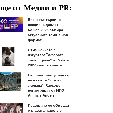
ще от Медии и PR:
Бизнесът търси не
лекции, а диалог:
Кошер 2026 събира
актуалните теми в нов
формат
Отмъщението е
изкуство! "Аферата
Томас Краун" от 5 март
2027 само в кината
Неприемливи условия
на живот в Зоокът
„Кенана“, Хасково,
регистрират от НПО
Animals Angels
Правилата се обръщат
с главата надолу с