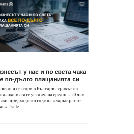
знесът у нас и по света чака
е по-дълго плащанията си
лючови сектори в България срокът на
плащанията се увеличава средно с 20 дни
ямо предходната година, алармират от
ianz Trade