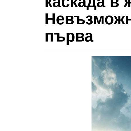
каскада в 
Невъзможн
първа