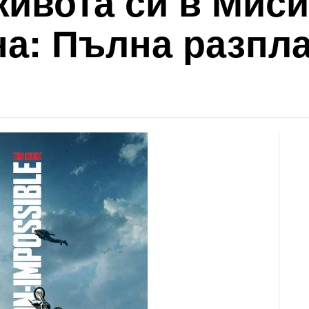
живота си в Мис
а: Пълна разплат