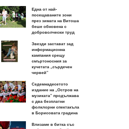
Една от най-
посещаваните зони
през зимата на Витоша
беше обновена с
доброволчески труд
Звезди застават зад
информационна
кампания срещу
смъртоносния за
кучетата „сърдечен
червей“
Седемнадесетото
издание на „Остров на
музиката“ продължава
с два безплатни
фолклорни спектакъла
в Борисовата градина
Влизаме в битка със