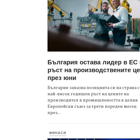
България остава лидер в ЕС
ръст на производствените ц
през юни
България запазва позицията си на страна с
най-висок годишен ръст на цените на
производител в промишлеността в целия
Европейски съюз за трети пореден месец
през...
ФИНАСИ