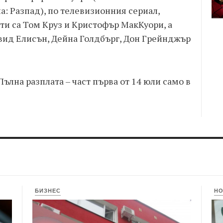
: Разпад), по телевизионния сериал,
ти са Том Круз и Кристофър МакКуори, а
вид Елисън, Дейна Голдбърг, Дон Грейнджър
лна разплата – част първа от 14 юли само в
БИЗНЕС
Н