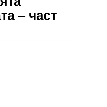
ията
а – част