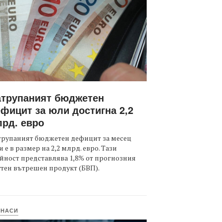
атрупаният бюджетен
фицит за юли достигна 2,2
рд. евро
трупаният бюджетен дефицит за месец
 е в размер на 2,2 млрд. евро. Тази
йност представлява 1,8% от прогнозния
тен вътрешен продукт (БВП).
ИНАСИ