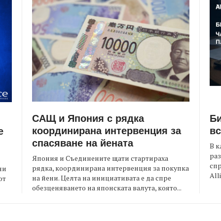
САЩ и Япония с рядка
Би
координирана интервенция за
вс
е
спасяване на йената
В к
раз
Япония и Съединените щати стартираха
спр
рядка, координирана интервенция за покупка
ни
All
на йени. Целта на инициативата е да спре
от
обезценяването на японската валута, която...