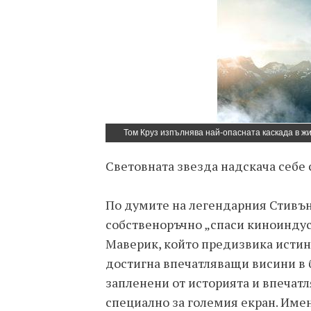
Том Круз изпълнява най-опасната каскада в ж
Световната звезда надскача себе 
По думите на легендарния Стивън
собственоръчно „спаси киноиндуст
Маверик, който предизвика истин
достигна впечатляващи висини в б
запленени от историята и впечат
специално за големия екран. Име