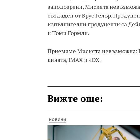
заподозрени, Мисията невъзможна
създаден от Брус Гелър. Продуцен
изпълнителни продуценти са Дей
и Томи Гормли.
Приемаме Мисията невъзможна: Пъ
кината, IMAX и 4DX.
Вижте още:
НОВИНИ