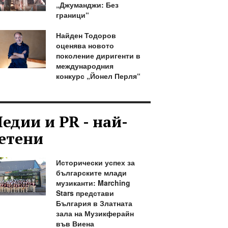
„Джуманджи: Без
граници“
Найден Тодоров
оценява новото
поколение диригенти в
международния
конкурс „Йонел Перля“
едии и PR - най-
етени
Исторически успех за
българските млади
музиканти: Marching
Stars представи
България в Златната
зала на Музикферайн
във Виена