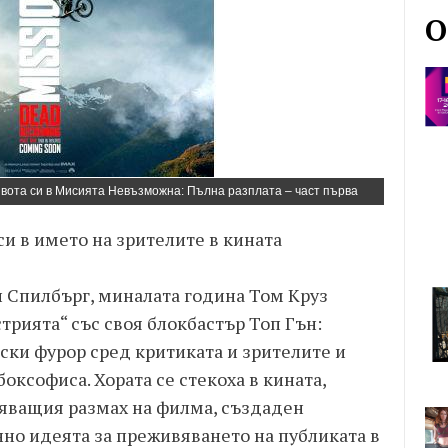
О
ивота си в Мисията Невъзможна: Пълна разплата – част първа
си в името на зрителите в кината
 Спилбърг, миналата година Том Круз
рията“ със своя блокбастър Топ Гън:
ски фурор сред критиката и зрителите и
оксофиса. Хората се стекоха в кината,
ляващия размах на филма, създаден
нно идеята за преживяването на публиката в