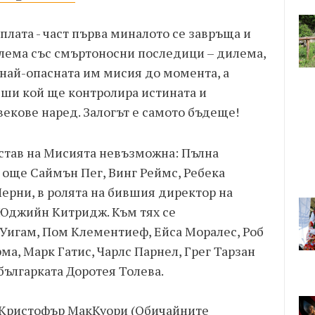
лата - част първа миналото се завръща и
илема със смъртоносни последици – дилема,
 най-опасната им мисия до момента, а
еши кой ще контролира истината и
векове наред. Залогът е самото бъдеще!
ъстав на Мисията невъзможна: Пълна
т още Саймън Пег, Винг Реймс, Ребека
ерни, в ролята на бившия директор на
Юджийн Китридж. Към тях се
Уигам, Пом Клементиеф, Ейса Моралес, Роб
ма, Марк Гатис, Чарлс Парнел, Грег Тарзан
българката Доротея Толева.
е Кристофър МакКуори (Обичайните