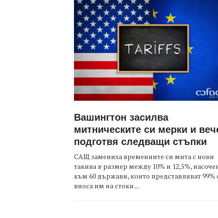
Вашингтон засилва
митническите си мерки и веч
подготвя следващи стъпки
САЩ замениха временните си мита с нови
такива в размер между 10% и 12,5%, насоче
към 60 държави, които представляват 99% 
вноса им на стоки....