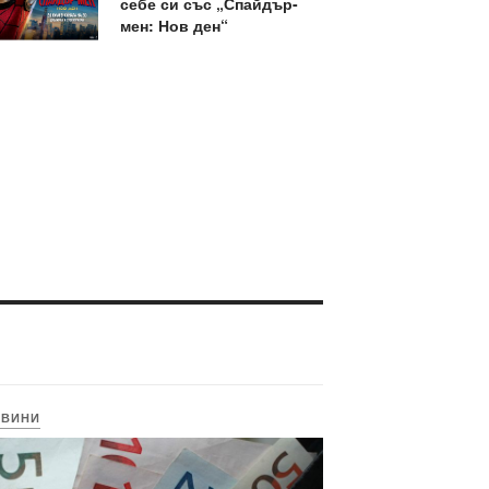
себе си със „Спайдър-
мен: Нов ден“
ОВИНИ