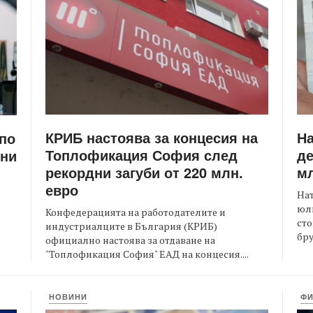
КРИБ настоява за концесия на
Н
 по
Топлофикация София след
де
ени
рекордни загуби от 220 млн.
мл
евро
На
юли
Конфедерацията на работодателите и
сто
индустриалците в България (КРИБ)
бру
официално настоява за отдаване на
"Топлофикация София" ЕАД на концесия....
НОВИНИ
Ф