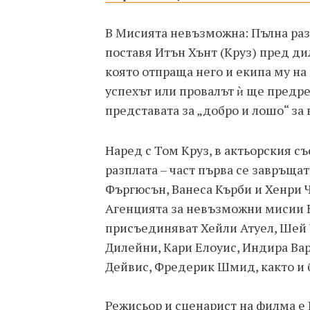
В Мисията невъзможна: Пълна разп
поставя Итън Хънт (Круз) пред д
която отпраща него и екипа му на
успехът или провалът ѝ ще предр
представата за „добро и лошо“ за 
Наред с Том Круз, в актьорския с
разплата – част първа се завръща
Фъргюсън, Ванеса Кърби и Хенри Ч
Агенцията за невъзможни мисии 
присъединяват Хейли Атуел, Шей 
Дилейни, Кари Елоуис, Индира Вар
Дейвис, Фредерик Шмид, както и 
Режисьор и сценарист на филма 