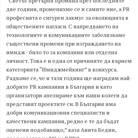
“Светът претърпя промяна през последните
две години, променихме се и самите ние, а PR
професията е сигурен лакмус за еволюцията в
обществените нагласи. С напредването на
технологиите и комуникациите забелязваме
съществени промени при изграждането на
имидж - било то за компания или отделна
личност. Това е и една от причините да върнем
категорията “Имиджмейкинг” в конкурса.
Радваме се, че и тази година ще наградим най-
добрите PR кампании в България и като
организатори апелираме към наши колеги да
представят проектите си. В България има
добри комуникационни специалисти и
качествени кампании, редно е те да бъдат
оценени подобаващо,” каза Анита Бедин,