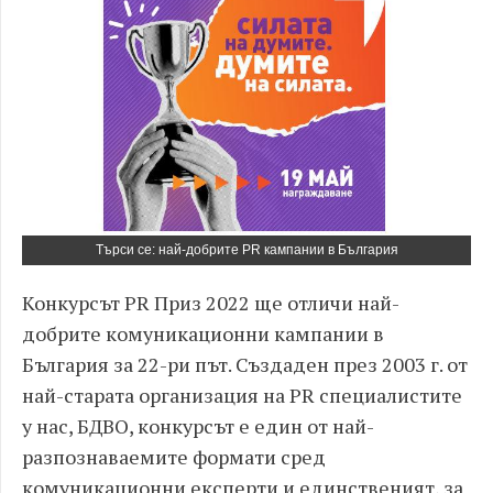
Търси се: най-добрите PR кампании в България
Конкурсът PR Приз 2022 ще отличи най-
добрите комуникационни кампании в
България за 22-ри път. Създаден през 2003 г. от
най-старата организация на PR специалистите
у нас, БДВО, конкурсът е един от най-
разпознаваемите формати сред
комуникационни експерти и единственият, за