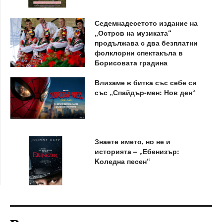
Седемнадесетото издание на
„Остров на музиката“
продължава с два безплатни
фолклорни спектакъла в
Борисовата градина
Влизаме в битка със себе си
със „Спайдър-мен: Нов ден“
Знаете името, но не и
историята – „Ебенизър:
Kоледна песен“