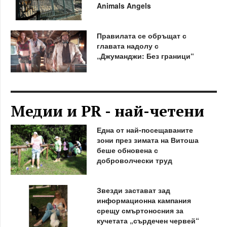
Animals Angels
Правилата се обръщат с
главата надолу с
„Джуманджи: Без граници“
Медии и PR - най-четени
Една от най-посещаваните
зони през зимата на Витоша
беше обновена с
доброволчески труд
Звезди застават зад
информационна кампания
срещу смъртоносния за
кучетата „сърдечен червей“