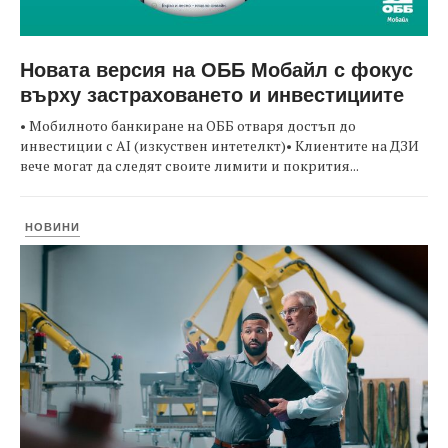
Новата версия на ОББ Мобайл с фокус
върху застраховането и инвестициите
• Мобилното банкиране на ОББ отваря достъп до
инвестиции с AI (изкуствен интетелкт)• Клиентите на ДЗИ
вече могат да следят своите лимити и покрития...
НОВИНИ