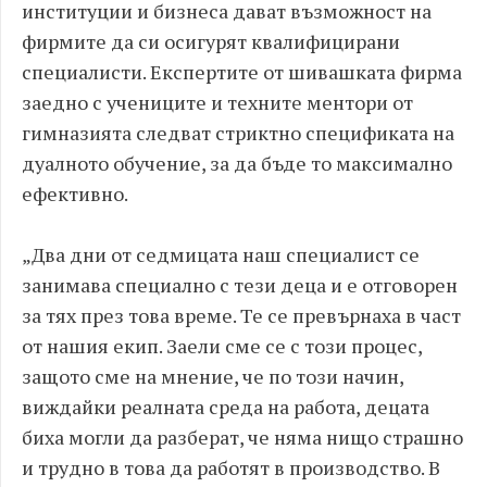
институции и бизнеса дават възможност на
фирмите да си осигурят квалифицирани
специалисти. Експертите от шивашката фирма
заедно с учениците и техните ментори от
гимназията следват стриктно спецификата на
дуалното обучение, за да бъде то максимално
ефективно.
„Два дни от седмицата наш специалист се
занимава специално с тези деца и е отговорен
за тях през това време. Те се превърнаха в част
от нашия екип. Заели сме се с този процес,
защото сме на мнение, че по този начин,
виждайки реалната среда на работа, децата
биха могли да разберат, че няма нищо страшно
и трудно в това да работят в производство. В