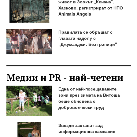
живот в Зоокът „Кенана“,
Хасково, регистрират от НПО
Animals Angels
Правилата се обръщат с
главата надолу с
„Джуманджи: Без граници“
Медии и PR - най-четени
Една от най-посещаваните
зони през зимата на Витоша
беше обновена с
доброволчески труд
Звезди застават зад
информационна кампания