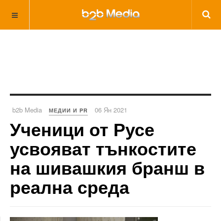
b2b Media
06 Ян 2021
МЕДИИ И PR
Ученици от Русе
усвояват тънкостите
на шивашкия бранш в
реална среда