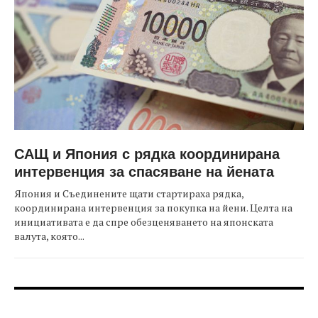
САЩ и Япония с рядка координирана
интервенция за спасяване на йената
Япония и Съединените щати стартираха рядка,
координирана интервенция за покупка на йени. Целта на
инициативата е да спре обезценяването на японската
валута, която...