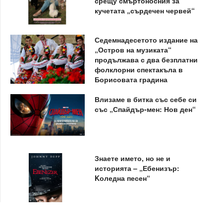
срещу смъртоносния за
кучетата „сърдечен червей“
Седемнадесетото издание на
„Остров на музиката“
продължава с два безплатни
фолклорни спектакъла в
Борисовата градина
Влизаме в битка със себе си
със „Спайдър-мен: Нов ден“
Знаете името, но не и
историята – „Ебенизър:
Kоледна песен“