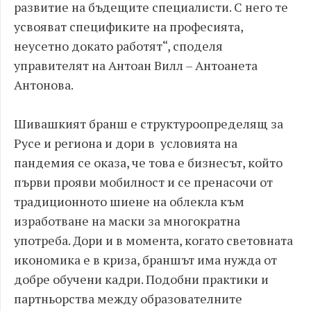
развитие на бъдещите специалисти. С него те
усвояват спецификите на професията,
неусетно докато работят“, споделя
управителят на Антоан Вилл – Антоанета
Антонова.
Шивашкият бранш е структуроопределящ за
Русе и региона и дори в условията на
пандемия се оказа, че това е бизнесът, който
първи прояви мобилност и се пренасочи от
традиционното шиене на облекла към
изработване на маски за многократна
употреба. Дори и в момента, когато световната
икономика е в криза, браншът има нужда от
добре обучени кадри. Подобни практики и
партньорства между образователните