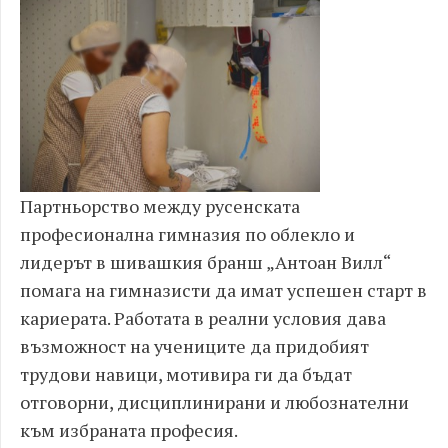
Партньорство между русенската
професионална гимназия по облекло и
лидерът в шивашкия бранш „Антоан Вилл“
помага на гимназисти да имат успешен старт в
кариерата. Работата в реални условия дава
възможност на учениците да придобият
трудови навици, мотивира ги да бъдат
отговорни, дисциплинирани и любознателни
към избраната професия.