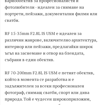
вариообектив за професионалисти и
фотолюбители - идеален за снимане на
портрети, пейзажи, документални филми или
сватби.
RF 15-35mm F2.8L IS USM е идеален за
различни жанрове, включително архитектура,
интериор или пейзажи, предлагайки широк
ъгъл на заснемане и отвор на блендата,
събрани в един обектив.
RF 70-200mm F2.8L IS USM е петият обектив,
който в момента се разработва и е
задължителен за всеки професионален
фотограф, снимащ сватби, спорт или дива
природа. Той е чудесен широкоприложим,