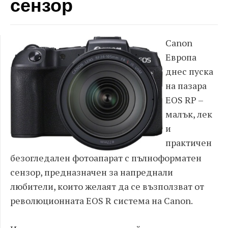
сензор
Canon
Европа
днес пуска
на пазара
EOS RP –
малък, лек
и
практичен
безогледален фотоапарат с пълноформатен
сензор, предназначен за напреднали
любители, които желаят да се възползват от
революционната EOS R система на Canon.