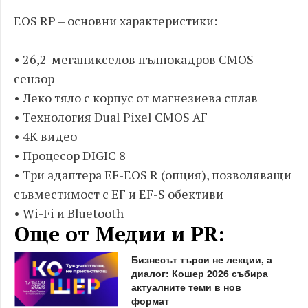
EOS RP – основни характеристики:
• 26,2-мегапикселов пълнокадров CMOS
сензор
• Леко тяло с корпус от магнезиева сплав
• Технология Dual Pixel CMOS AF
• 4K видео
• Процесор DIGIC 8
• Три адаптера EF-EOS R (опция), позволяващи
съвместимост с EF и EF-S обективи
• Wi-Fi и Bluetooth
Още от Медии и PR:
Бизнесът търси не лекции, а
диалог: Кошер 2026 събира
актуалните теми в нов
формат