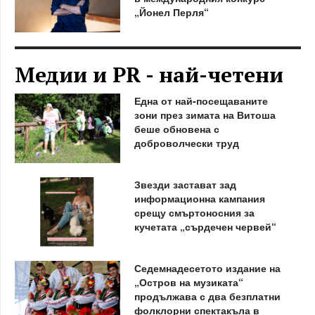
„Йонел Перля“
Медии и PR - най-четени
Една от най-посещаваните
зони през зимата на Витоша
беше обновена с
доброволчески труд
Звезди застават зад
информационна кампания
срещу смъртоносния за
кучетата „сърдечен червей“
Седемнадесетото издание на
„Остров на музиката“
продължава с два безплатни
фолклорни спектакъла в