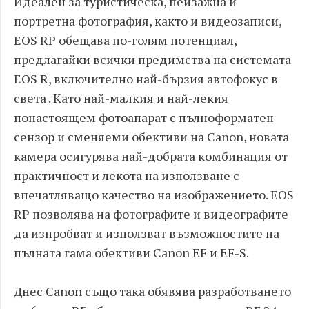
Идеален за туристическа, пейзажна и
портретна фотография, както и видеозаписи,
EOS RP обещава по-голям потенциал,
предлагайки всички предимства на системата
EOS R, включително най-бързия автофокус в
света . Като най-малкия и най-лекия
понастоящем фотоапарат с пълноформатен
сензор и сменяеми обективи на Canon, новата
камера осигурява най-добрата комбинация от
практичност и лекота на използване с
впечатляващо качество на изображението. EOS
RP позволява на фотографите и видеографите
да изпробват и използват възможностите на
пълната гама обективи Canon EF и EF-S.
Днес Canon също така обявява разработването