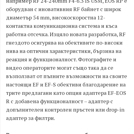
например RF 24-240mm F4-6.3 IS USM, EOS RP е
оборудван с иновативния RF байнет с широк
диаметър 54 mm, високоскоростна 12-
контактна комуникационна система и къса
работна отсечка. Изцяло новата разработка, RF
гнездото осигурява на обективите по-високи
нива на оптични характеристики, бързина на
реакция и функционалност. Фотографите и
видео операторите могат също така да се
възползват от пълните възможности на своите
настоящи EF и EF-S обективи благодарение на
трите предлагани като опция адаптера EF-EOS
R с добавена функционалност – адаптер с
допълнителен контролен пръстен или drop-in
адаптер за филтри.