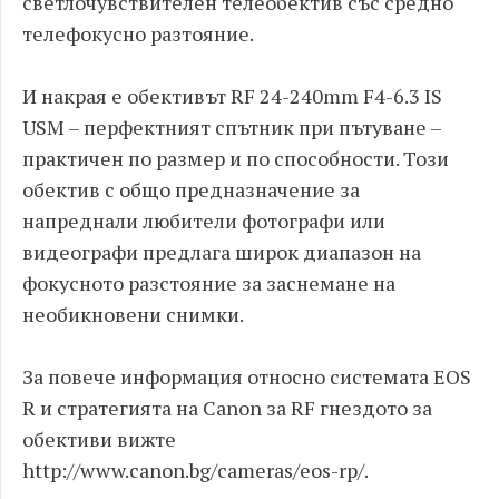
светлочувствителен телеобектив със средно
телефокусно разтояние.
И накрая е обективът RF 24-240mm F4-6.3 IS
USM – перфектният спътник при пътуване –
практичен по размер и по способности. Този
обектив с общо предназначение за
напреднали любители фотографи или
видеографи предлага широк диапазон на
фокусното разстояние за заснемане на
необикновени снимки.
За повече информация относно системата EOS
R и стратегията на Canon за RF гнездото за
обективи вижте
http://www.canon.bg/cameras/eos-rp/.