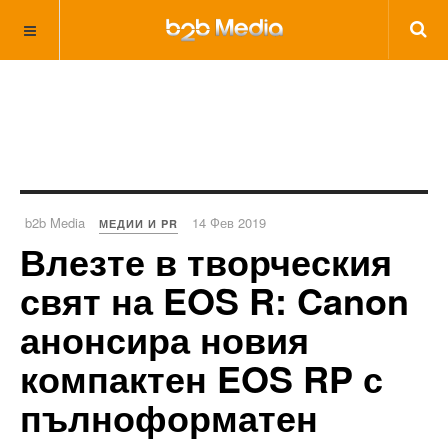
b2b Media
14 Фев 2019
МЕДИИ И PR
Влезте в творческия
свят на EOS R: Canon
анонсира новия
компактен EOS RP с
пълноформатен