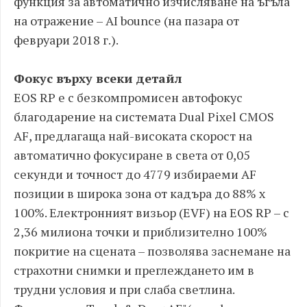
функция за автоматично изчисляване на ъгъла
на отражение – AI bounce (на пазара от
февруари 2018 г.).
Фокус върху всеки детайл
EOS RP е с безкомпромисен автофокус
благодарение на системата Dual Pixel CMOS
AF, предлагаща най-високата скорост на
автоматично фокусиране в света от 0,05
секунди и точност до 4779 избираеми AF
позиции в широка зона от кадъра до 88% х
100%. Електронният визьор (EVF) на EOS RP – с
2,36 милиона точки и приблизително 100%
покритие на сцената – позволява заснемане на
страхотни снимки и преглеждането им в
трудни условия и при слаба светлина.