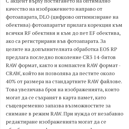
С акцент върху постигането на оптимално
качество на изображението направо от
фотоапарата, DLO (цифрово оптимизиране на
обектива) фотоапаратът прилага корекция към
всички RF обективи и към до пет EF обектива,
ако са регистрирани във фотоапарата. За
целите на допълнителната обработка EOS RP
предлага последно поколение CR3 14-битов
RAW формат, както и компактен RAW формат -
CRAW, който ви позволява да пестите около
40% от размера на стандартните RAW файлове.
Това увеличава броя на изображенията, които
могат да се съхранят в карта памет, като
същевременно запазва възможностите за
снимане в режим RAW. При нужда от незабавно
редактиране изображенията могат да се