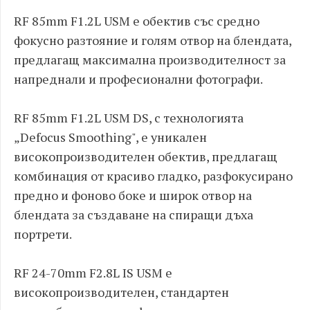
RF 85mm F1.2L USM е обектив със среднo
фокусно разтояние и голям отвор на блендата,
предлагащ максимална производителност за
напреднали и професионални фотографи.
RF 85mm F1.2L USM DS, с технологията
„Defocus Smoothing", е уникален
високопроизводителен обектив, предлагащ
комбинация от красиво гладко, разфокусирано
предно и фоново боке и широк отвор на
блендата за създаване на спиращи дъха
портрети.
RF 24-70mm F2.8L IS USM е
високопроизводителен, стандартен