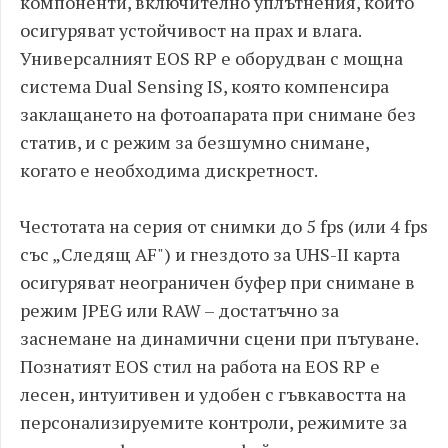
компоненти, включително уплътнения, които
осигуряват устойчивост на прах и влага.
Универсалният EOS RP е оборудван с мощна
система Dual Sensing IS, която компенсира
заклащането на фотоапарата при снимане без
статив, и с режим за безшумно снимане,
когато е необходима дискретност.
Честотата на серия от снимки до 5 fps (или 4 fps
със „Следящ AF") и гнездото за UHS-II карта
осигуряват неограничен буфер при снимане в
режим JPEG или RAW – достатъчно за
заснемане на динамични сцени при пътуване.
Познатият EOS стил на работа на EOS RP е
лесен, интуитивен и удобен с гъвкавостта на
персонализируемите контроли, режимите за