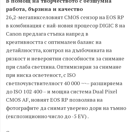
В помощ на творчеството с безшумна
работа, бързина и качество
26,2-мегапикселовият CMOS сензор на EOS RP
в комбинация с най-новия процесор DIGIC 8 на
Canon предлага стъпка напред в
креативността с оптимален баланс на
детайлността, контрол на дълбочината на
рязкост и невероятни способности за снимане
при слаба светлина. Оптимизиран за снимане
при ниска осветеност, с ISO
светлочувствителност 40 000 ¬¬– разширяема
до ISO 102 400 – и мощна система Dual Pixel
CMOS AF, новият EOS RP позволява на
фотографите да снимат уверено дори на тъмно
(експозиционно число до -5 EV) .