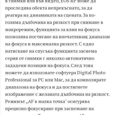
в снимки или във видео, EOS RP може да
проследява обекта непрекъснато, за да
реагира на динамиката на сцената. За по-
голяма дълбочина на рязкост при снимане в
макрорежим, функцията за клин на фокуса
позволява постигане на впечатляващ диапазон
на фокуса и максимална рязкост. С едно
натискане на спусъка функцията заснема
серия от снимки с няколко автоматично
зададени позиции на фокуса. След това
можете да използвате софтуера Digital Photo
Professional за PC или Mac, за да композирате
диапазона на фокуса и да постигнете
изображение с желаната дълбочина на рязкост.
Режимът „AF в малка точка" осигурява
прецизно фокусиране при заснемане на