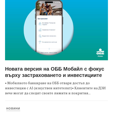
Новата версия на ОББ Мобайл с фокус
върху застраховането и инвестициите
• Мобилното банкиране на ОББ отваря достъп до
инвестиции с AI (изкуствен интетелкт)• Клиентите на ДЗИ
вече могат да следят своите лимити и покрития...
НОВИНИ