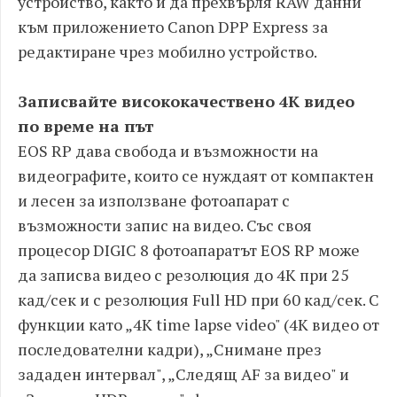
устройство, както и да прехвърля RAW данни
към приложението Canon DPP Express за
редактиране чрез мобилно устройство.
Записвайте висококачествено 4K видео
по време на път
EOS RP дава свобода и възможности на
видеографите, които се нуждаят от компактен
и лесен за използване фотоапарат с
възможности запис на видео. Със своя
процесор DIGIC 8 фотоапаратът EOS RP може
да записва видео с резолюция до 4K при 25
кад/сек и с резолюция Full HD при 60 кад/сек. С
функции като „4K time lapse video" (4K видео от
последователни кадри), „Снимане през
зададен интервал", „Следящ AF за видео" и