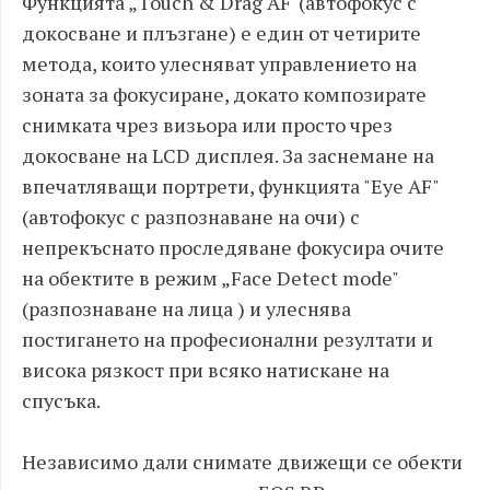
Функцията „Touch & Drag AF"(автофокус с
докосване и плъзгане) е един от четирите
метода, които улесняват управлението на
зоната за фокусиране, докато композирате
снимката чрез визьора или просто чрез
докосване на LCD дисплея. За заснемане на
впечатляващи портрети, функцията "Eye AF"
(автофокус с разпознаване на очи) с
непрекъснато проследяване фокусира очите
на обектите в режим „Face Detect mode"
(разпознаване на лица ) и улеснява
постигането на професионални резултати и
висока рязкост при всяко натискане на
спусъка.
Независимо дали снимате движещи се обекти