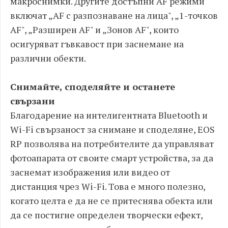
макроснимки. Другите достъпни AF режими
включат „AF с разпознаване на лица", „1-точков
AF", „Разширен AF" и „Зонов AF", които
осигуряват гъвкавост при заснемане на
различни обекти.
Снимайте, споделяйте и останете
свързани
Благодарение на интелигентната Bluetooth и
Wi-Fi свързаност за снимане и споделяне, EOS
RP позволява на потребителите да управляват
фотоапарата от своите смарт устройства, за да
заснемат изображения или видео от
дистанция чрез Wi-Fi. Това е много полезно,
когато целта е да не се притеснява обекта или
да се постигне определен творчески ефект,