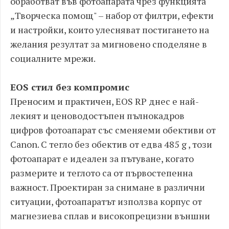
обработват във фотоапарата чрез функцията
„Творческа помощ" – набор от филтри, ефекти
и настройки, които улесняват постигането на
желания резултат за мигновено споделяне в
социалните мрежи.
EOS стил без компромис
Преносим и практичен, EOS RP днес е най-
лекият и ценоводостъпен пълнокадров
цифров фотоапарат със сменяеми обективи от
Canon. С тегло без обектив от едва 485 g , този
фотоапарат е идеален за пътуване, когато
размерите и теглото са от първостепенна
важност. Проектиран за снимане в различни
ситуации, фотоапаратът използва корпус от
магнезиева сплав и високопрецизни външни