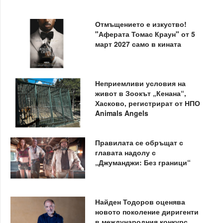
Отмъщението е изкуство!
"Аферата Томас Краун" от 5
март 2027 само в кината
Неприемливи условия на
живот в Зоокът „Кенана“,
Хасково, регистрират от НПО
Animals Angels
Правилата се обръщат с
главата надолу с
„Джуманджи: Без граници“
Найден Тодоров оценява
новото поколение диригенти
в международния конкурс