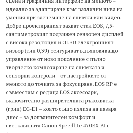
сцена и графичния интерфейс на менюто –
идеално за адаптиране към различни нива на
умения при заснемане на снимки или видео.
Добре проектираният захват стил EOS, 7,5-
сантиметровият подвижен сензорен дисплей
с висока резолюция и OLED електронният
визьор (тип 0,39) осигуряват вдъхновяващо
управление от ново поколение с пълно
творческо композиране на снимката и
сензорни контроли – от настройките от
менюто до точката за фокусиране. EOS RP е
съвместим с редица EOS аксесоари,
включително разширителната ръкохватка
(грип) EG-E1 – която също излиза на пазара
днес – за допълнителен комфорт и
светкавицата Canon Speedlite 470EX-AI с