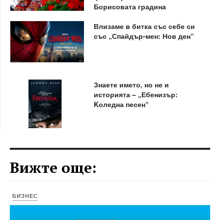
Борисовата градина
Влизаме в битка със себе си
със „Спайдър-мен: Нов ден“
Знаете името, но не и
историята – „Ебенизър:
Kоледна песен“
Вижте още:
БИЗНЕС