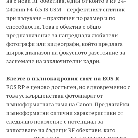
на 6 нови RF обектива, един от които е RF 24-
240mm F4-6.3 IS USM – перфектният спътник
при пътуване – практичен по размер и по
способности. Това е обектив с общо
предназначение за напреднали любители
фотографи или видеографи, който предлага
широк диапазон на фокусното разстояние за
заснемане на изключителни кадри.
Влезте в пълнокадровия свят на EOS R
EOS RP е ценово достъпен, но едновременно с
това усъвършенстван фотоапарат от
пълноформатната гама на Canon. Предлагайки
пълноформатни оптични характеристики от
следващо поколение с потенциал за
използване на бъдещи RF обективи, като