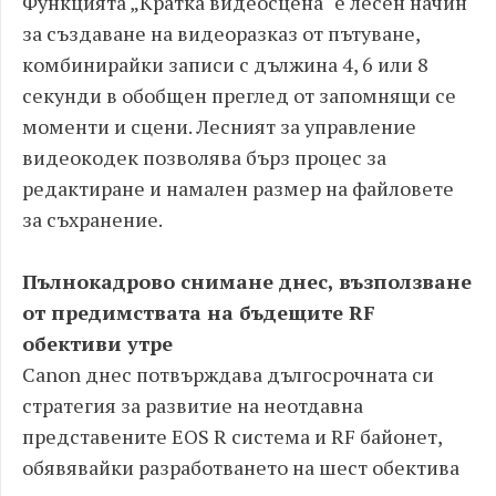
Функцията „Кратка видеосцена" е лесен начин
за създаване на видеоразказ от пътуване,
комбинирайки записи с дължина 4, 6 или 8
секунди в обобщен преглед от запомнящи се
моменти и сцени. Лесният за управление
видеокодек позволява бърз процес за
редактиране и намален размер на файловете
за съхранение.
Пълнокадрово снимане днес, възползване
от предимствата на бъдещите RF
обективи утре
Canon днес потвърждава дългосрочната си
стратегия за развитие на неотдавна
представените EOS R система и RF байонет,
обявявайки разработването на шест обектива