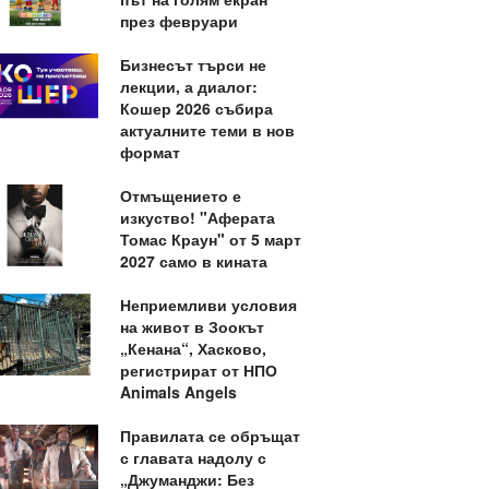
през февруари
Бизнесът търси не
лекции, а диалог:
Кошер 2026 събира
актуалните теми в нов
формат
Отмъщението е
изкуство! "Аферата
Томас Краун" от 5 март
2027 само в кината
Неприемливи условия
на живот в Зоокът
„Кенана“, Хасково,
регистрират от НПО
Animals Angels
Правилата се обръщат
с главата надолу с
„Джуманджи: Без