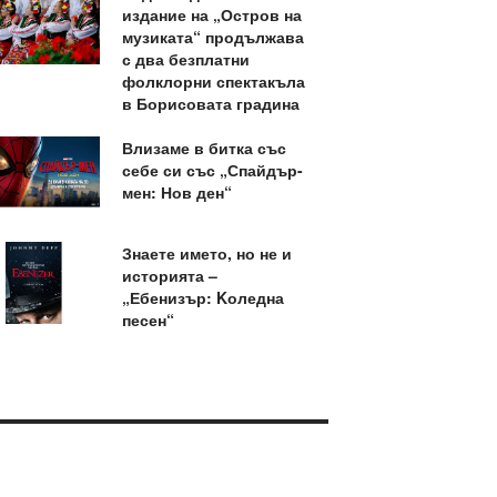
издание на „Остров на
музиката“ продължава
с два безплатни
фолклорни спектакъла
в Борисовата градина
Влизаме в битка със
себе си със „Спайдър-
мен: Нов ден“
Знаете името, но не и
историята –
„Ебенизър: Kоледна
песен“