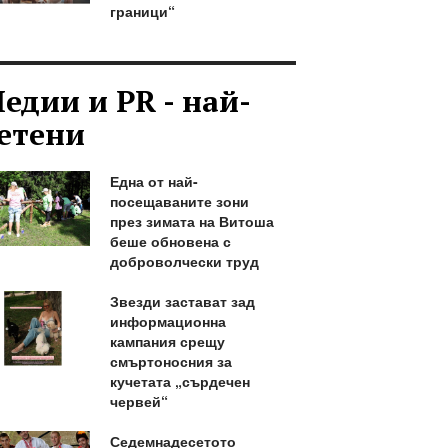
граници“
едии и PR - най-
етени
Една от най-
посещаваните зони
през зимата на Витоша
беше обновена с
доброволчески труд
Звезди застават зад
информационна
кампания срещу
смъртоносния за
кучетата „сърдечен
червей“
Седемнадесетото