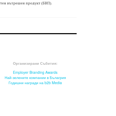
тен вътрешен продукт (БВП).
OOTER-СЪБИТИЯ
Организирани Събития:
Employer Branding Awards
Най-зелените компании в Бълагрия
Годишни награди на b2b Media