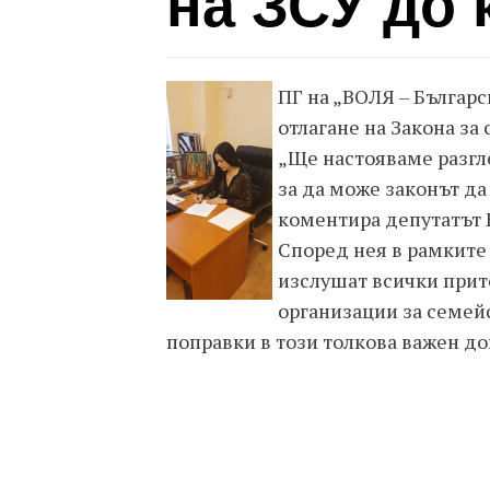
на ЗСУ до 
ПГ на „ВОЛЯ – Българ
отлагане на Закона за
„Ще настояваме разгл
за да може законът да 
коментира депутатът 
Според нея в рамките 
изслушат всички прите
организации за семейс
поправки в този толкова важен д