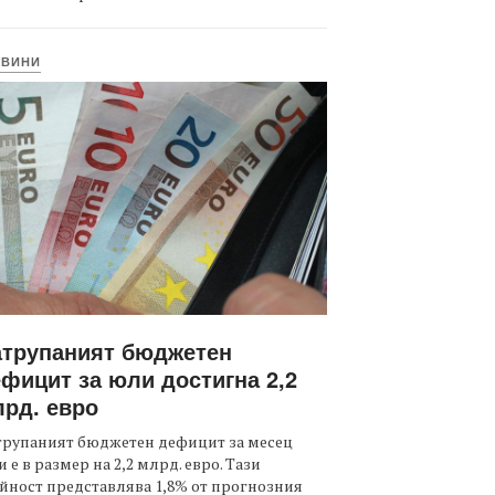
ОВИНИ
атрупаният бюджетен
фицит за юли достигна 2,2
рд. евро
трупаният бюджетен дефицит за месец
 е в размер на 2,2 млрд. евро. Тази
йност представлява 1,8% от прогнозния