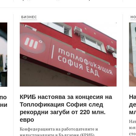
БИЗНЕС
Н
КРИБ настоява за концесия на
Н
 по
Топлофикация София след
де
ени
рекордни загуби от 220 млн.
мл
евро
На
юли
Конфедерацията на работодателите и
сто
индустриалците в България (КРИБ)