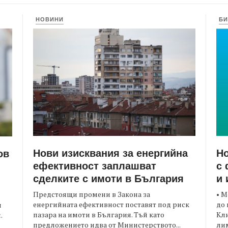
НОВИНИ
БИ
Нови изисквания за енергийна
Но
ов
ефективност заплашват
с 
сделките с имоти в България
и 
Предстоящи промени в Закона за
• М
енергийната ефективност поставят под риск
до 
и
пазара на имоти в България. Тъй като
Кли
.
предложението идва от Министерството...
лим