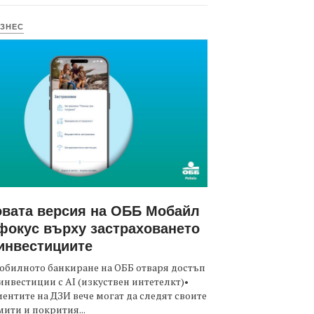
ЗНЕС
вата версия на ОББ Мобайл
фокус върху застраховането
инвестициите
обилното банкиране на ОББ отваря достъп
инвестиции с AI (изкуствен интетелкт)•
ентите на ДЗИ вече могат да следят своите
ити и покрития...