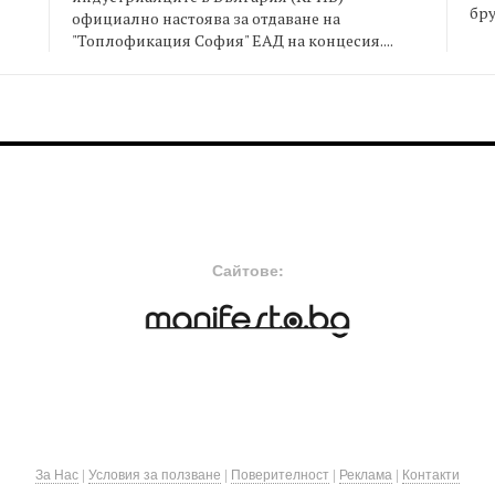
бру
официално настоява за отдаване на
"Топлофикация София" ЕАД на концесия....
FOOTER-MIDDLE
F
Сайтове:
За Нас
|
Условия за ползване
|
Поверителност
|
Реклама
|
Контакти