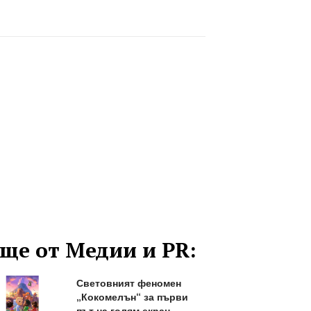
ще от Медии и PR:
Световният феномен
„Кокомелън“ за първи
път на голям екран