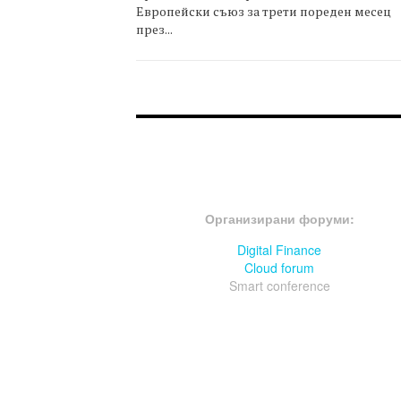
Европейски съюз за трети пореден месец
през...
FOOTER-ФОРУМИ
Организирани форуми:
Digital Finance
Cloud forum
Smart conference