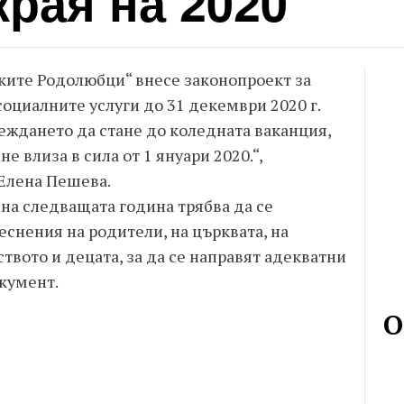
края на 2020
ските Родолюбци“ внесе законопроект за
 социалните услуги до 31 декември 2020 г.
еждането да стане до коледната ваканция,
не влиза в сила от 1 януари 2020.“,
Елена Пешева.
на следващата година трябва да се
снения на родители, на църквата, на
твото и децата, за да се направят адекватни
окумент.
О