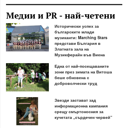
Медии и PR - най-четени
Исторически успех за
българските млади
музиканти: Marching Stars
представи България в
Златната зала на
Музикферайн във Виена
Една от най-посещаваните
зони през зимата на Витоша
беше обновена с
доброволчески труд
Звезди застават зад
информационна кампания
срещу смъртоносния за
кучетата „сърдечен червей“