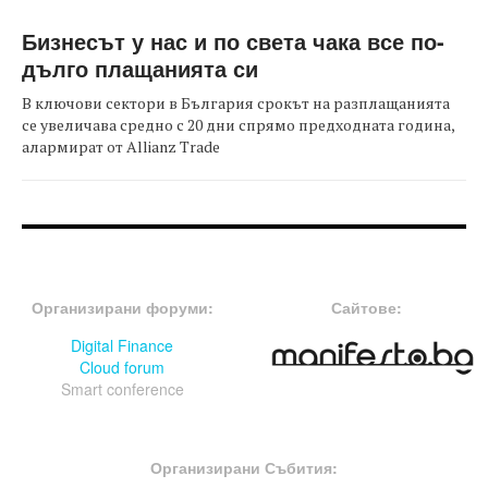
Бизнесът у нас и по света чака все по-
дълго плащанията си
В ключови сектори в България срокът на разплащанията
се увеличава средно с 20 дни спрямо предходната година,
алармират от Allianz Trade
FOOTER-ФОРУМИ
FOOTER-MIDDLE
Организирани форуми:
Сайтове:
Digital Finance
Cloud forum
Smart conference
FOOTER-СЪБИТИЯ
Организирани Събития: