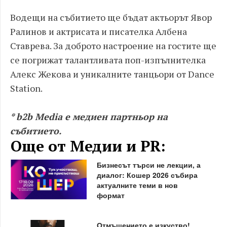
Водещи на събитието ще бъдат актьорът Явор
Ралинов и актрисата и писателка Албена
Ставрева. За доброто настроение на гостите ще
се погрижат талантливата поп-изпълнителка
Алекс Жекова и уникалните танцьори от Dance
Station.
* b2b Media е медиен партньор на
събитието.
Още от Медии и PR:
Бизнесът търси не лекции, а
диалог: Кошер 2026 събира
актуалните теми в нов
формат
Отмъщението е изкуство!