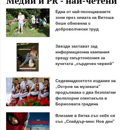
Медии и PR - най-четени
Една от най-посещаваните
зони през зимата на Витоша
беше обновена с
доброволчески труд
Звезди застават зад
информационна кампания
срещу смъртоносния за
кучетата „сърдечен червей“
Седемнадесетото издание на
„Остров на музиката“
продължава с два безплатни
фолклорни спектакъла в
Борисовата градина
Влизаме в битка със себе си
със „Спайдър-мен: Нов ден“