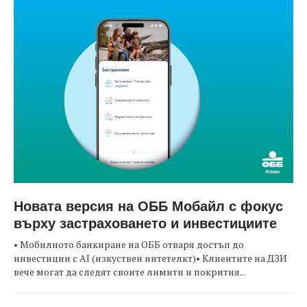
Новата версия на ОББ Мобайл с фокус
върху застраховането и инвестициите
• Мобилното банкиране на ОББ отваря достъп до
инвестиции с AI (изкуствен интетелкт)• Клиентите на ДЗИ
вече могат да следят своите лимити и покрития...