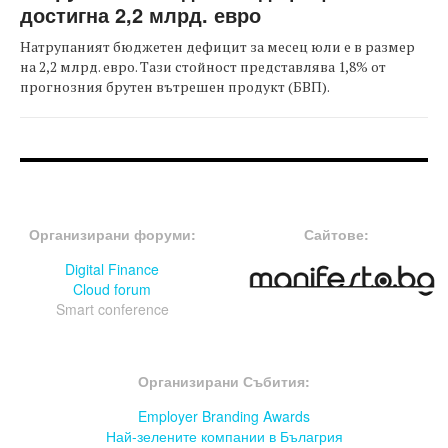
достигна 2,2 млрд. евро
Натрупаният бюджетен дефицит за месец юли е в размер
на 2,2 млрд. евро. Тази стойност представлява 1,8% от
прогнозния брутен вътрешен продукт (БВП).
FOOTER-ФОРУМИ
FOOTER-MIDDLE
Организирани форуми:
Сайтове:
Digital Finance
Cloud forum
Smart conference
FOOTER-СЪБИТИЯ
Организирани Събития:
Employer Branding Awards
Най-зелените компании в Бълагрия