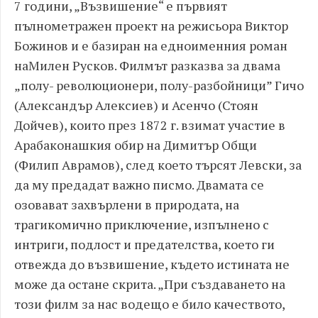
7 години, „Възвишение“ е първият
пълнометражен проект на режисьора Виктор
Божинов и е базиран на едноименния роман
наМилен Русков. Филмът разказва за двама
„полу- революционери, полу-разбойници” Гичо
(Александър Алексиев) и Асенчо (Стоян
Дойчев), които през 1872 г. взимат участие в
Арабаконашкия обир на Димитър Общи
(Филип Аврамов), след което търсят Левски, за
да му предадат важно писмо. Двамата се
озовават захвърлени в природата, на
трагикомично приключение, изпълнено с
интриги, подлост и предателства, което ги
отвежда до възвишение, където истината не
може да остане скрита. „При създаването на
този филм за нас водещо е било качеството,