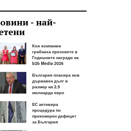
овини - най-
етени
Кои компании
грабнаха призовете в
Годишните награди на
b2b Media 2026
България пласира нов
държавен дълг в
размер на 2,5
милиарда евро
ЕС активира
процедура по
прекомерен дефицит
за България