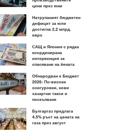
цени през юни
Натрупаният бюджетен
дефицит за юли
достигна 2,2 млрд.
евро
САЩ и Япония с рядка
координирана
интервенция за
спасяване на йената
Обнародван е Бюджет
2026: По-високи
осигуровки, нови
хазартни такси и
поскъпване
Булгаргаз предлага
4,5% ръст на цената на
газа през август