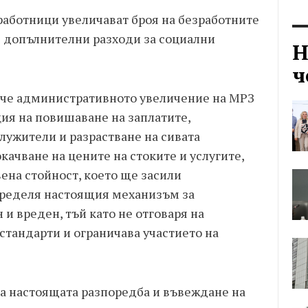
 работници увеличават броя на безработните
 допълнителни разходи за социални
Н
ч
 че административното увеличение на МРЗ
ия на повишаване на заплатите,
ужители и разрастване на сивата
качване на цените на стоките и услугите,
вена стойност, което ще засили
ределя настоящия механизъм за
и вреден, тъй като не отговаря на
тандарти и ограничава участието на
на настоящата разпоредба и въвеждане на