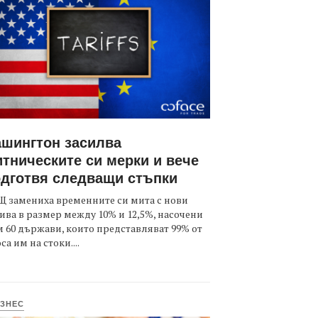
шингтон засилва
тническите си мерки и вече
дготвя следващи стъпки
 замениха временните си мита с нови
ива в размер между 10% и 12,5%, насочени
 60 държави, които представляват 99% от
са им на стоки....
ЗНЕС