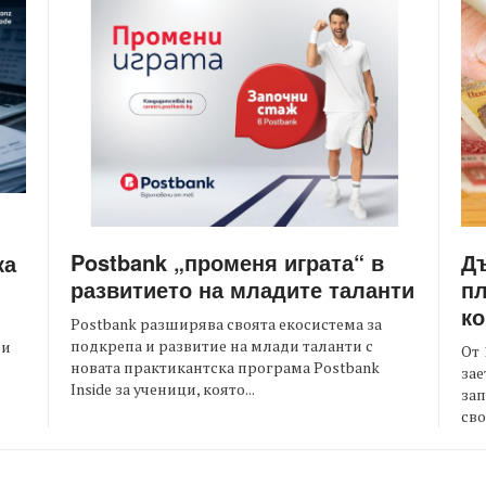
Postbank „променя играта“ в
Д
ка
развитието на младите таланти
пл
ко
Postbank разширява своята екосистема за
подкрепа и развитие на млади таланти с
ни
От 
новата практикантска програма Postbank
зае
Inside за ученици, която...
зап
сво