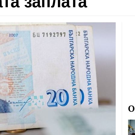
та заплата
О