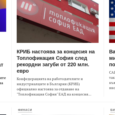
КРИБ настоява за концесия на
Ва
Топлофикация София след
ми
рекордни загуби от 220 млн.
по
ат
евро
САЩ
так
ите
Конфедерацията на работодателите и
към
на
индустриалците в България (КРИБ)
вно
официално настоява за отдаване на
"Топлофикация София" ЕАД на концесия....
ФИНАСИ
БИ