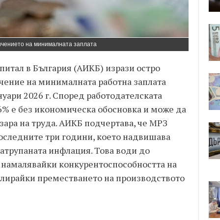
ичението на минималната заплата
питал в България (АИКБ) изрази остро
чение на минималната работна заплата
 януари 2026 г. Според работодателската
6% е без икономическа обосновка и може да
ара на труда. АИКБ подчертава, че МРЗ
последните три години, което надвишава
атрупаната инфлация. Това води до
, намалявайки конкурентоспособността на
улирайки преместването на производството