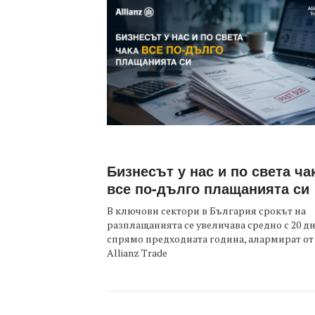
Бизнесът у нас и по света ча
все по-дълго плащанията си
В ключови сектори в България срокът на
разплащанията се увеличава средно с 20 д
спрямо предходната година, алармират от
Allianz Trade