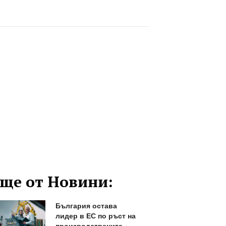
ще от Новини:
България остава
лидер в ЕС по ръст на
производствените