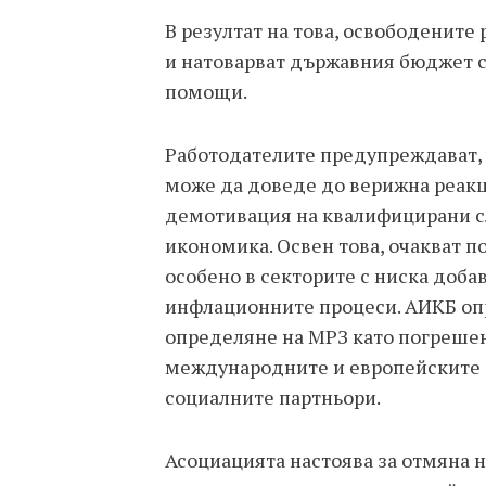
В резултат на това, освободените
и натоварват държавния бюджет с
помощи.
Работодателите предупреждават,
може да доведе до верижна реакц
демотивация на квалифицирани сл
икономика. Освен това, очакват по
особено в секторите с ниска доба
инфлационните процеси. АИКБ оп
определяне на МРЗ като погрешен 
международните и европейските с
социалните партньори.
Асоциацията настоява за отмяна 