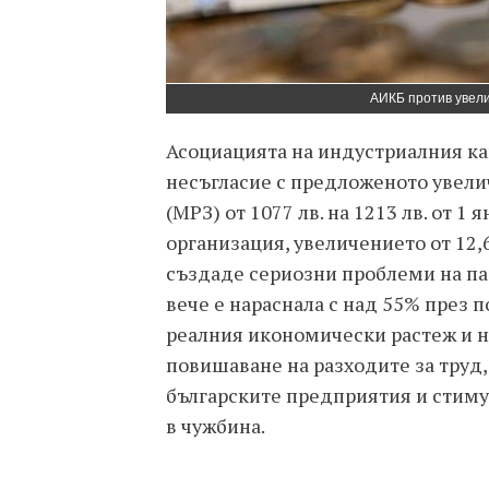
АИКБ против увел
Асоциацията на индустриалния ка
несъгласие с предложеното увели
(МРЗ) от 1077 лв. на 1213 лв. от 1
организация, увеличението от 12,
създаде сериозни проблеми на паз
вече е нараснала с над 55% през 
реалния икономически растеж и н
повишаване на разходите за труд
българските предприятия и стим
в чужбина.