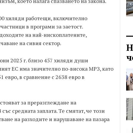
изъм, което налага спазването на закона.
00 хиляди работещи, включително
участници в програми за заетост.
 доходите на най-нископлатените,
чаване на сивия сектор.
Н
ч
юни 2025 г. близо 457 хиляди души
лият ЕС има значително по-висока МРЗ, като
1 евро, в сравнение с 2638 евро в
стояват за преразглеждане на
със средната заплата. Те смятат, че този
ване на разходите и нарушаване на пазара