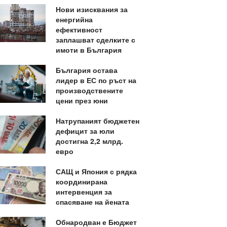
Нови изисквания за
енергийна
ефективност
заплашват сделките с
имоти в България
България остава
лидер в ЕС по ръст на
производствените
цени през юни
Натрупаният бюджетен
дефицит за юли
достигна 2,2 млрд.
евро
САЩ и Япония с рядка
координирана
интервенция за
спасяване на йената
Обнародван е Бюджет