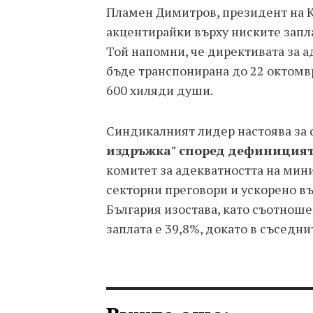
Пламен Димитров, президент на 
акцентирайки върху ниските запла
Той напомни, че директивата за 
бъде транспонирана до 22 октомвр
600 хиляди души.
Синдикалният лидер настоява за с
издръжка" според дефиниция
комитет за адекватността на мин
секторни преговори и ускорено в
България изостава, като съотнош
заплата е 39,8%, докато в съседн