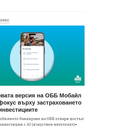
ЗНЕС
вата версия на ОББ Мобайл
фокус върху застраховането
инвестициите
обилното банкиране на ОББ отваря достъп
инвестиции с AI (изкуствен интетелкт)•