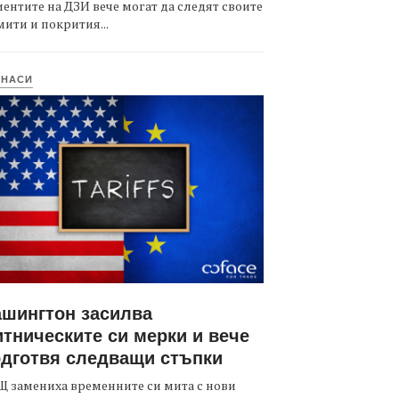
ентите на ДЗИ вече могат да следят своите
ити и покрития...
ИНАСИ
шингтон засилва
тническите си мерки и вече
дготвя следващи стъпки
 замениха временните си мита с нови