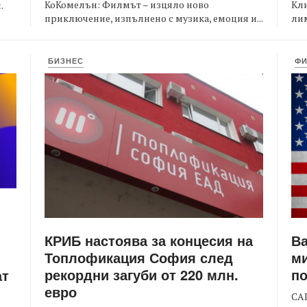
КоКомелън: Филмът – изцяло ново
Кли
.
приключение, изпълнено с музика, емоция и...
лим
БИЗНЕС
Ф
КРИБ настоява за концесия на
Ва
Топлофикация София след
ми
рекордни загуби от 220 млн.
по
ат
евро
САЩ