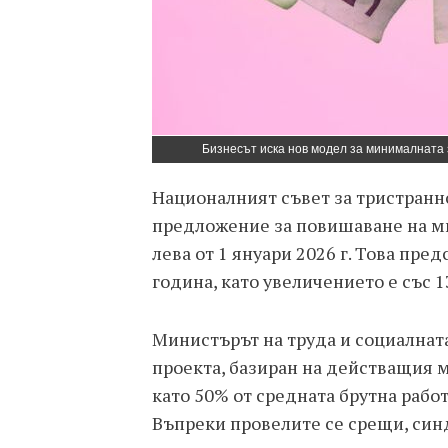
Бизнесът иска нов модел за минималната 
Националният съвет за тристранн
предложение за повишаване на ми
лева от 1 януари 2026 г. Това пре
година, като увеличението е със 1
Министърът на труда и социалнат
проекта, базиран на действащия 
като 50% от средната брутна рабо
Въпреки провелите се срещи, син