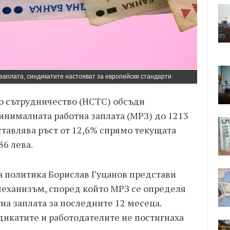
заплата, синдикатите настояват за европейски стандарти
о сътрудничество (НСТС) обсъди
нималната работна заплата (МРЗ) до 1213
дставлява ръст от 12,6% спрямо текущата
36 лева.
а политика Борислав Гуцанов представи
механизъм, според който МРЗ се определя
тна заплата за последните 12 месеца.
дикатите и работодателите не постигнаха