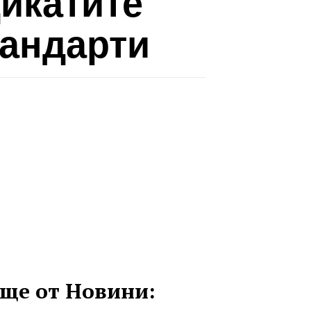
икатите
тандарти
ще от Новини: