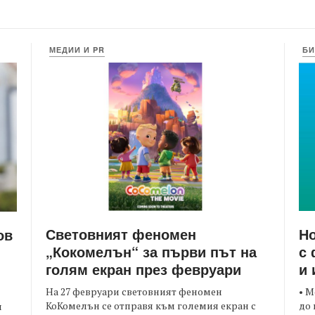
МЕДИИ И PR
БИ
Световният феномен
Но
ов
„Кокомелън“ за първи път на
с 
голям екран през февруари
и 
На 27 февруари световният феномен
• М
КоКомелън се отправя към големия екран с
до 
и