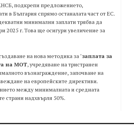
КНСБ, подкрепи предложението,
ти в България спрямо останалата част от ЕС.
адекватни минимални заплати трябва да
и 2025 г. Това ще осигури увеличение за
ъздаване на нова методика за "
заплата за
та на МОТ
, учредяване на тристранен
ималното възнаграждение, започване на
ъвеждане на европейските директиви.
ението между минималната и средната
ите страни надхвърля 50%.