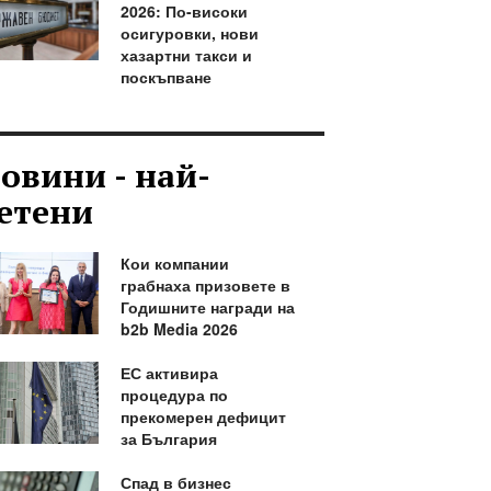
2026: По-високи
осигуровки, нови
хазартни такси и
поскъпване
овини - най-
етени
Кои компании
грабнаха призовете в
Годишните награди на
b2b Media 2026
ЕС активира
процедура по
прекомерен дефицит
за България
Спад в бизнес