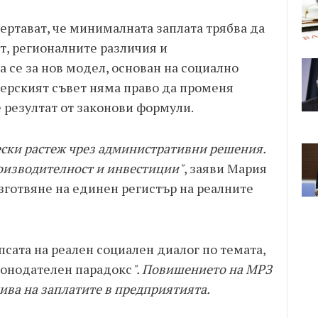
ертават, че минималната заплата трябва да
т, регионалните различия и
 се за нов модел, основан на социално
терският съвет няма право да променя
е резултат от законови формули.
ски растеж чрез административни решения.
роизводителност и инвестиции"
, заяви Мария
изготвяне на единен регистър на реалните
сата на реален социален диалог по темата,
конодателен парадокс
". Повишението на МРЗ
ива на заплатите в предприятията.