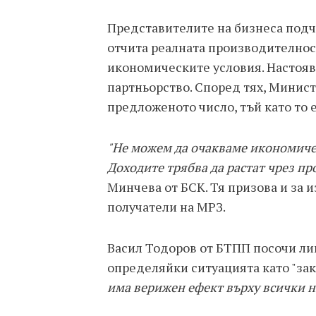
Представителите на бизнеса подч
отчита реалната производителнос
икономическите условия. Настоява
партньорство. Според тях, Минис
предложеното число, тъй като то 
"Не можем да очакваме икономиче
Доходите трябва да растат чрез п
Минчева от БСК. Тя призова и за 
получатели на МРЗ.
Васил Тодоров от БТПП посочи лип
определяйки ситуацията като "за
има верижен ефект върху всички н