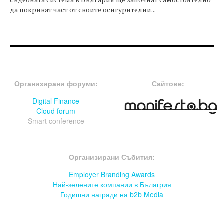
да покриват част от своите осигурителни...
FOOTER-ФОРУМИ
FOOTER-MIDDLE
Организирани форуми:
Сайтове:
Digital Finance
Cloud forum
Smart conference
FOOTER-СЪБИТИЯ
Организирани Събития:
Employer Branding Awards
Най-зелените компании в Бълагрия
Годишни награди на b2b Media