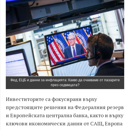
Фед, ЕЦБ и данни за инфлацията: Какво да очакваме от пазарите
през седмицата?
Инвеститорите са фокусирани върху
предстоящите решения на Федералния резерв
и Европейската централна банка, както и върху
ключови икономически данни от САЩ, Европа