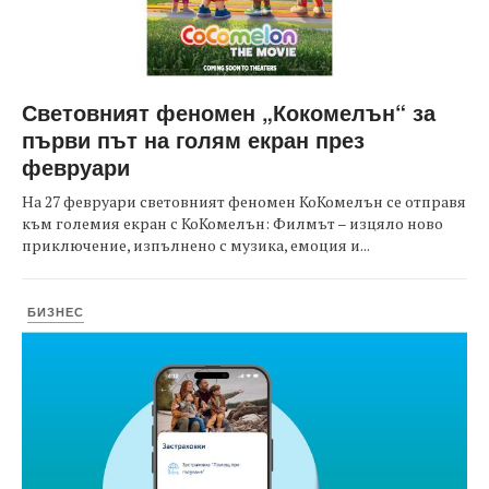
Световният феномен „Кокомелън“ за
първи път на голям екран през
февруари
На 27 февруари световният феномен КоКомелън се отправя
към големия екран с КоКомелън: Филмът – изцяло ново
приключение, изпълнено с музика, емоция и...
БИЗНЕС