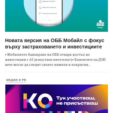
Новата версия на ОББ Мобайл с фокус
върху застраховането и инвестициите
• Мобилното банкиране на ОББ отваря достъп до
инвестиции с AI (изкуствен интетелкт)• Клиентите на ДЗИ
вече могат да следят своите лимити и покрития...
МЕДИИ И PR