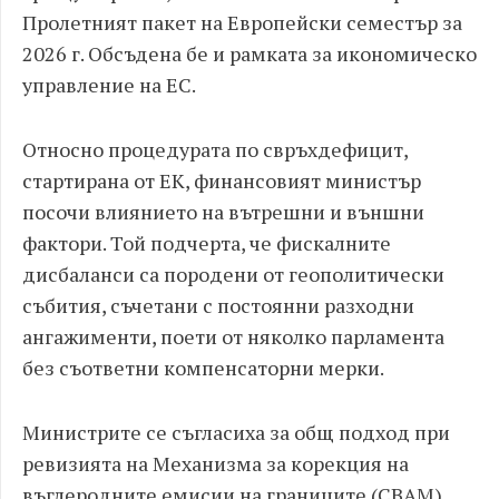
Пролетният пакет на Европейски семестър за
2026 г. Обсъдена бе и рамката за икономическо
управление на ЕС.
Относно процедурата по свръхдефицит,
стартирана от ЕК, финансовият министър
посочи влиянието на вътрешни и външни
фактори. Той подчерта, че фискалните
дисбаланси са породени от геополитически
събития, съчетани с постоянни разходни
ангажименти, поети от няколко парламента
без съответни компенсаторни мерки.
Министрите се съгласиха за общ подход при
ревизията на Механизма за корекция на
въглеродните емисии на границите (CBAM).