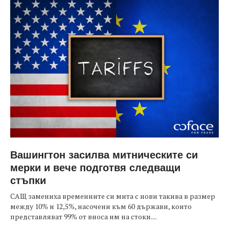
Вашингтон засилва митническите си
мерки и вече подготвя следващи
стъпки
САЩ замениха временните си мита с нови такива в размер
между 10% и 12,5%, насочени към 60 държави, които
представляват 99% от вноса им на стоки....