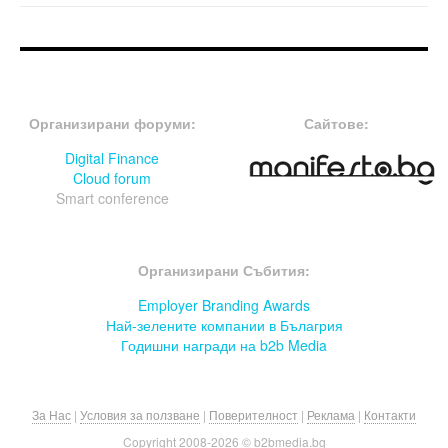
FOOTER-ФОРУМИ
FOOTER-MIDDLE
Организирани форуми:
Сайтове:
Digital Finance
Cloud forum
Smart conference
FOOTER-СЪБИТИЯ
Организирани Събития:
Employer Branding Awards
Най-зелените компании в Бълагрия
Годишни награди на b2b Media
За Нас
|
Условия за ползване
|
Поверителност
|
Реклама
|
Контакти
Copyright 2008-
2026 © b2bmedia.bg