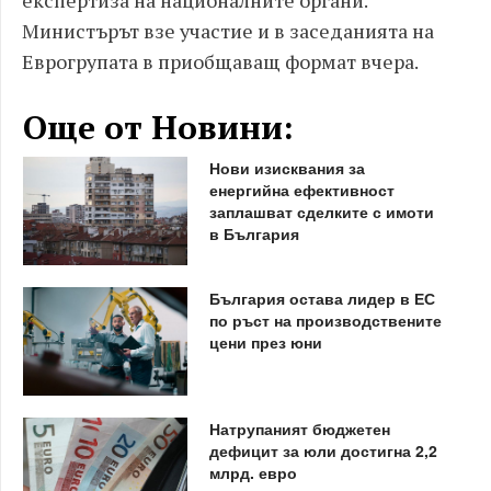
експертиза на националните органи.
Министърът взе участие и в заседанията на
Еврогрупата в приобщаващ формат вчера.
Още от Новини:
Нови изисквания за
енергийна ефективност
заплашват сделките с имоти
в България
България остава лидер в ЕС
по ръст на производствените
цени през юни
Натрупаният бюджетен
дефицит за юли достигна 2,2
млрд. евро