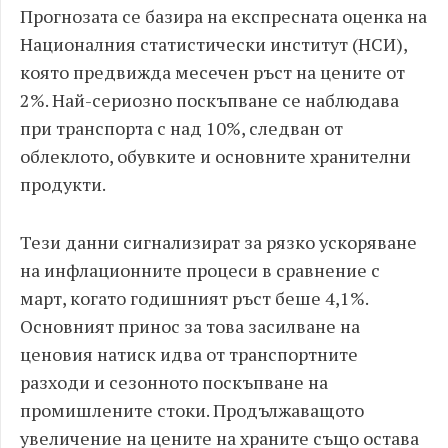
Прогнозата се базира на експресната оценка на
Националния статистически институт (НСИ),
която предвижда месечен ръст на цените от
2%. Най-сериозно поскъпване се наблюдава
при транспорта с над 10%, следван от
облеклото, обувките и основните хранителни
продукти.
Тези данни сигнализират за рязко ускоряване
на инфлационните процеси в сравнение с
март, когато годишният ръст беше 4,1%.
Основният принос за това засилване на
ценовия натиск идва от транспортните
разходи и сезонното поскъпване на
промишлените стоки. Продължаващото
увеличение на цените на храните също остава