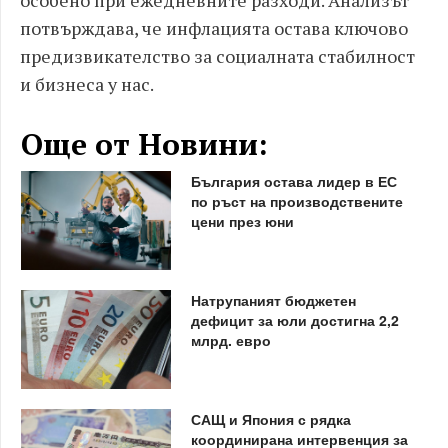
особено при ежедневните разходи. Анализът
потвърждава, че инфлацията остава ключово
предизвикателство за социалната стабилност
и бизнеса у нас.
Още от Новини:
България остава лидер в ЕС
по ръст на производствените
цени през юни
Натрупаният бюджетен
дефицит за юли достигна 2,2
млрд. евро
САЩ и Япония с рядка
координирана интервенция за