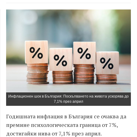
Инфлационен шок в България: Поскъпването на живота ускорява до
7,1% през април
Годишната инфлация в България се очаква да
премине психологическата граница от 7%,
достигайки нива от 7,1% през април.