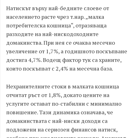
Натискът върху най-бедните слоеве от
населението расте чрез т.нар. „малка
потребителска кошница“, отразяваща
разходите на най-нискодоходните
домакинства. При нея се очаква месечно
увеличение от 1,7%, а годишното поскъпване
достига 4,7%. Водещ фактор тук са храните,
които поскъпват с 2,4% на месечна база.
Нехранителните стоки в малката кошница
отчитат ръст от 1,8%, докато цените на
услугите остават по-стабилни с минимално
повишение. Тази динамика означава, че
домакинствата с най-ниски доходи са
подложени на сериозен финансов натиск,