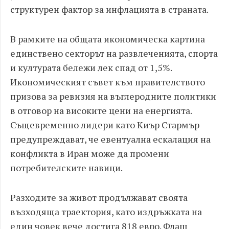
структурен фактор за инфлацията в страната.
В рамките на общата икономическа картина
единствено секторът на развлеченията, спорта
и културата бележи лек спад от 1,5%.
Икономическият съвет към правителството
призова за ревизия на въглеродните политики
в отговор на високите цени на енергията.
Същевременно лидери като Киър Стармър
предупреждават, че евентуална ескалация на
конфликта в Иран може да промени
потребителските навици.
Разходите за живот продължават своята
възходяща траектория, като издръжката на
един човек вече достига 818 евро. Флаш