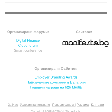
FOOTER-ФОРУМИ
FOOTER-MIDDLE
Организирани форуми:
Сайтове:
Digital Finance
Cloud forum
Smart conference
FOOTER-СЪБИТИЯ
Организирани Събития:
Employer Branding Awards
Най-зелените компании в Бълагрия
Годишни награди на b2b Media
За Нас
|
Условия за ползване
|
Поверителност
|
Реклама
|
Контакти
Copyright 2008-
2026 © b2bmedia.bg