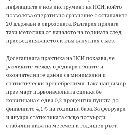
инфлацията е нов инструмент на НСИ, който
позволява оперативно сравнение с останалите
20 държави в еврозоната. България прилага
тази методика от началото на годината след
присъединяването си към валутния съюз.
Досегашната практика на НСИ показва, че
разликите между предварителните и
окончателните данни са минимални и
статистически пренебрежими. Така например
през март първоначалната оценка бе
коригирана с едва 0,2 процентни пункта до
финалните 4,1% на годишна база. За февруари
и януари статистиката също потвърди
стабилни нива на месечен и годишен ръст.