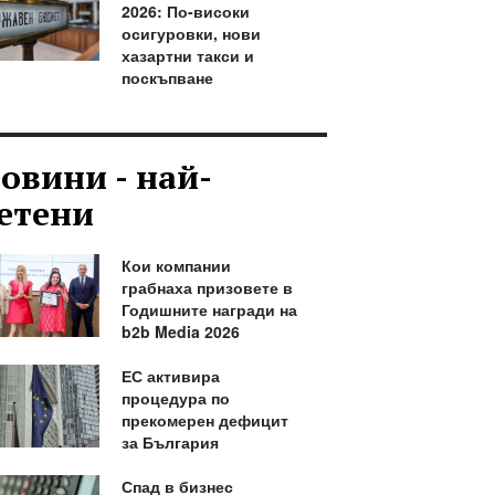
2026: По-високи
осигуровки, нови
хазартни такси и
поскъпване
овини - най-
етени
Кои компании
грабнаха призовете в
Годишните награди на
b2b Media 2026
ЕС активира
процедура по
прекомерен дефицит
за България
Спад в бизнес