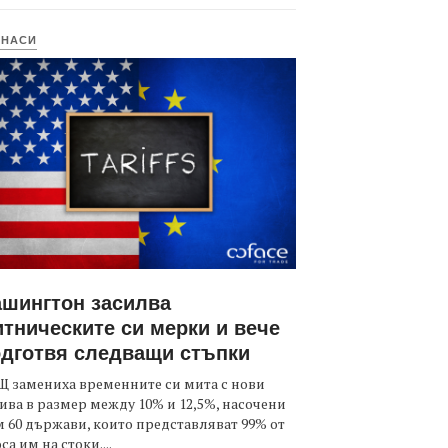
ИНАСИ
шингтон засилва
тническите си мерки и вече
дготвя следващи стъпки
 замениха временните си мита с нови
ива в размер между 10% и 12,5%, насочени
 60 държави, които представляват 99% от
са им на стоки....