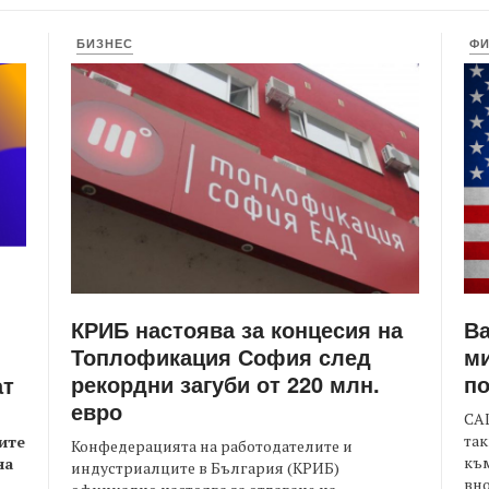
БИЗНЕС
Ф
КРИБ настоява за концесия на
Ва
Топлофикация София след
ми
рекордни загуби от 220 млн.
по
ат
евро
САЩ
так
ите
Конфедерацията на работодателите и
към
на
индустриалците в България (КРИБ)
вно