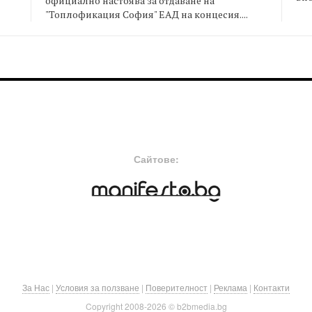
официално настоява за отдаване на
"Топлофикация София" ЕАД на концесия....
FOOTER-MIDDLE
F
Сайтове:
За Нас
|
Условия за ползване
|
Поверителност
|
Реклама
|
Контакти
Copyright 2008-
2026 © b2bmedia.bg