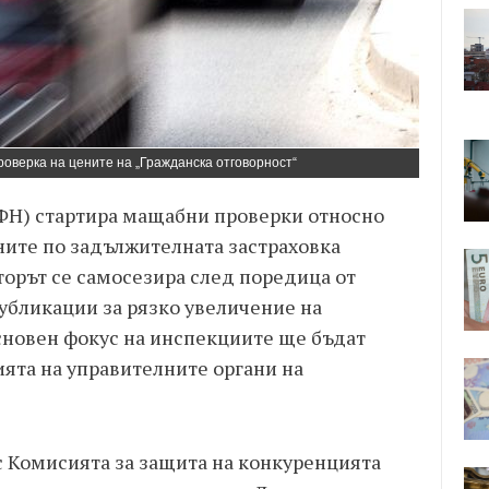
оверка на цените на „Гражданска отговорност“
ФН) стартира мащабни проверки относно
ите по задължителната застраховка
торът се самосезира след поредица от
убликации за рязко увеличение на
сновен фокус на инспекциите ще бъдат
ята на управителните органи на
с Комисията за защита на конкуренцията