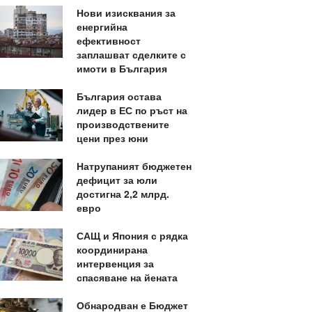
Нови изисквания за
енергийна
ефективност
заплашват сделките с
имоти в България
България остава
лидер в ЕС по ръст на
производствените
цени през юни
Натрупаният бюджетен
дефицит за юли
достигна 2,2 млрд.
евро
САЩ и Япония с рядка
координирана
интервенция за
спасяване на йената
Обнародван е Бюджет