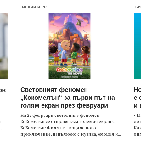
МЕДИИ И PR
БИ
Световният феномен
Но
ов
„Кокомелън“ за първи път на
с 
голям екран през февруари
и 
На 27 февруари световният феномен
• М
КоКомелън се отправя към големия екран с
до 
и
КоКомелън: Филмът – изцяло ново
Кли
.
приключение, изпълнено с музика, емоция и...
лим