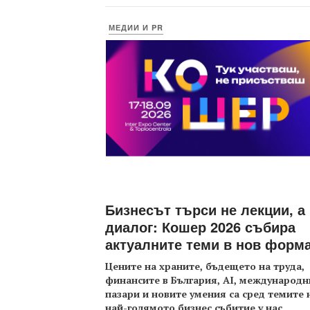
МЕДИИ И PR
Бизнесът търси не лекции, а
диалог: Кошер 2026 събира
актуалните теми в нов форм
Цените на храните, бъдещето на труда,
финансите в България, AI, международн
пазари и новите умения са сред темите 
най-голямото бизнес събитие у нас
...