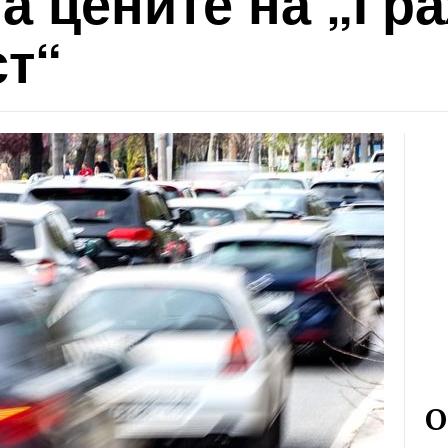
а цените на „Гр
ст“
О