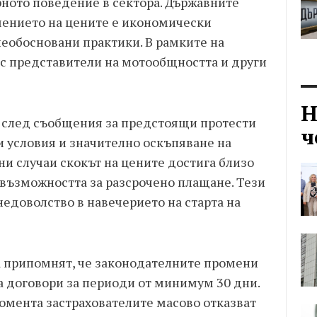
рното поведение в сектора. Държавните
шението на цените е икономически
необосновани практики. В рамките на
 с представители на мотообщността и други
Н
 след съобщения за предстоящи протести
ч
 условия и значително оскъпяване на
и случаи скокът на цените достига близо
възможността за разсрочено плащане. Тези
едоволство в навечерието на старта на
 припомнят, че законодателните промени
на договори за периоди от минимум 30 дни.
момента застрахователите масово отказват