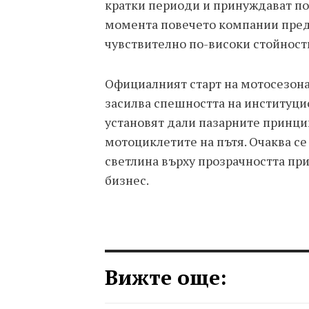
кратки периоди и принуждават п
момента повечето компании пред
чувствително по-високи стойност
Официалният старт на мотосезона 
засилва спешността на институци
установят дали пазарните принци
мотоциклетите на пътя. Очаква се
светлина върху прозрачността пр
бизнес.
Вижте още: