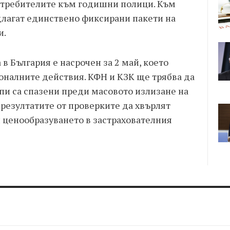
отребителите към годишни полици. Към
лагат единствено фиксирани пакети на
и.
в България е насрочен за 2 май, което
оналните действия. КФН и КЗК ще трябва да
пи са спазени преди масовото излизане на
 резултатите от проверките да хвърлят
и ценообразуването в застрахователния