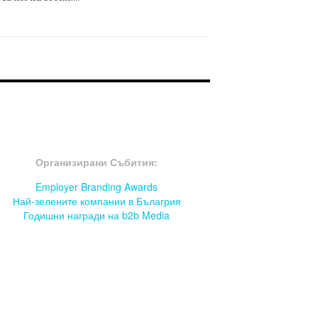
OOTER-СЪБИТИЯ
Организирани Събития:
Employer Branding Awards
Най-зелените компании в Бълагрия
Годишни награди на b2b Media