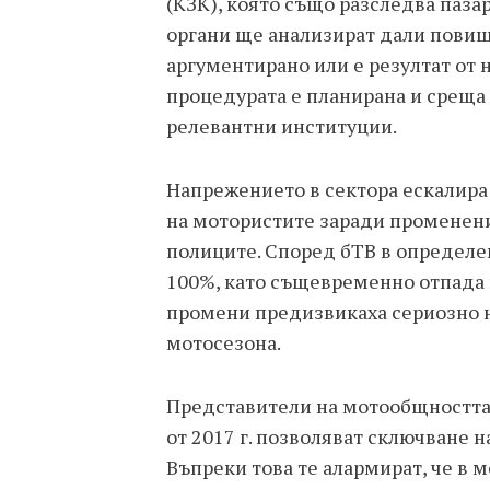
(КЗК), която също разследва паза
органи ще анализират дали пови
аргументирано или е резултат от 
процедурата е планирана и среща
релевантни институции.
Напрежението в сектора ескалира
на мотористите заради променени
полиците. Според бТВ в определен
100%, като същевременно отпада 
промени предизвикаха сериозно н
мотосезона.
Представители на мотообщността
от 2017 г. позволяват сключване 
Въпреки това те алармират, че в 