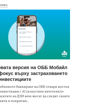
ЗНЕС
вата версия на ОББ Мобайл
фокус върху застраховането
инвестициите
обилното банкиране на ОББ отваря достъп
инвестиции с AI (изкуствен интетелкт)•
ентите на ДЗИ вече могат да следят своите
ити и покрития...