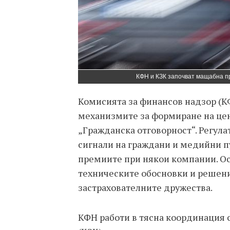
КФН и КЗК започват мащабна пр
Комисията за финансов надзор (К
механизмите за формиране на цен
„Гражданска отговорност“. Регула
сигнали на граждани и медийни п
премиите при някои компании. О
техническите обосновки и решени
застрахователните дружества.
КФН работи в тясна координация 