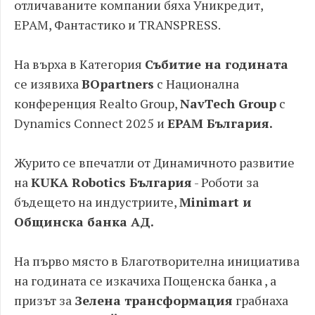
отличаваните компании бяха Уникредит,
EPAM, Фантастико и TRANSPRESS.
На върха в Категория
Събитие на годината
се изявиха
BOpartners
с Национална
конференция Realto Group,
NavTech Group
с
Dynamics Connect 2025 и
EPAM България.
Журито се впечатли от Динамичното развитие
на
KUKA Robotics България
- Роботи за
бъдещето на индустриите,
Minimart и
Общинска банка АД.
На първо място в Благотворителна инициатива
на годината се изкачиха Пощенска банка , а
призът за
Зелена трансформация
грабнаха