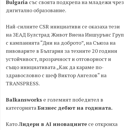
Bulgaria
със своята подкрепа на младежи чрез
дигитално образование.
Най-силните CSR инициативи се оказаха тези
на ЗЕАД Булстрад Живот Виена Иншурънс Груп
с кампанията “Дни на доброто”, на Съюза на
пивоварите в България за техните 20 години
устойчивост, прозрачност и отговорност и
също инициативата „Как да караме по-
здравословно с шеф Виктор Ангелов“ на
TRANSPRESS.
Balkansworks
е големият победител в
категорията
Бизнес дебют на годината.
Като
Лидери в AI иновациите
се откроиха