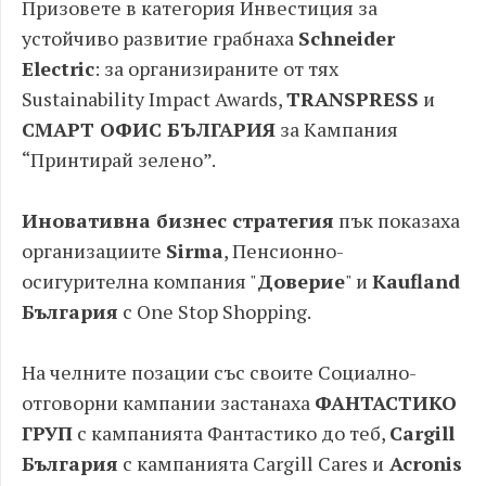
Призовете в категория Инвестиция за
устойчиво развитие грабнаха
Schneider
Electric
: за организираните от тях
Sustainability Impact Awards,
TRANSPRESS
и
СМАРТ ОФИС БЪЛГАРИЯ
за Кампания
“Принтирай зелено”.
Иновативна бизнес стратегия
пък показаха
организациите
Sirma
, Пенсионно-
осигурителна компания "
Доверие
" и
Kaufland
България
с One Stop Shopping.
На челните позации със своите Социално-
отговорни кампании застанаха
ФАНТАСТИКО
ГРУП
с кампанията Фантастико до теб,
Cargill
България
с кампанията Cargill Cares и
Acronis