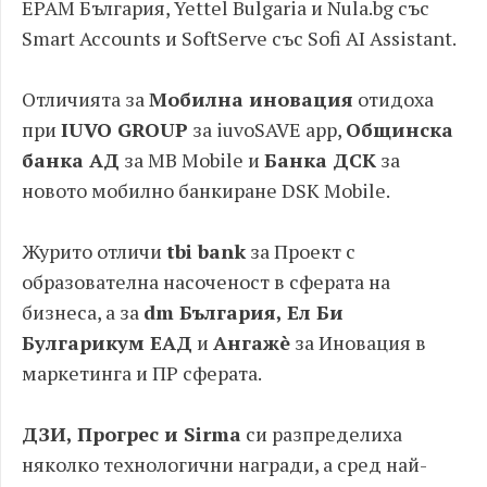
EPAM България, Yettel Bulgaria и Nula.bg със
Smart Accounts и SoftServe със Sofi AI Assistant.
Отличията за
Мобилна иновация
отидоха
при
IUVO GROUP
за iuvoSAVE app,
Общинска
банка АД
за MB Mobile и
Банка ДСК
за
новото мобилно банкиране DSK Mobile.
Журито отличи
tbi bank
за Проект с
образователна насоченост в сферата на
бизнеса, а за
dm България, Ел Би
Булгарикум ЕАД
и
Ангажè
за Иновация в
маркетинга и ПР сферата.
ДЗИ, Прогрес и Sirma
си разпределиха
няколко технологични награди, а сред най-