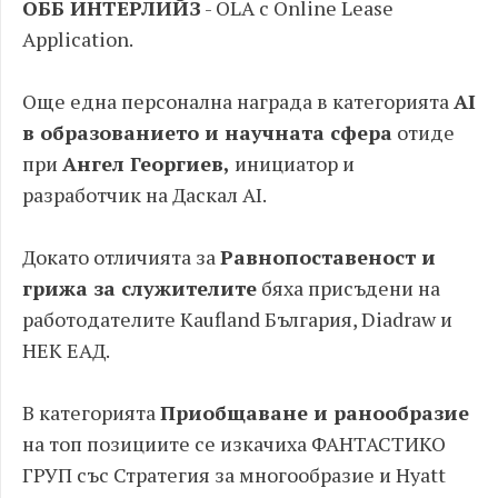
ОББ ИНТЕРЛИЙЗ
- OLA с Online Lease
Application.
Още една персонална награда в категорията
AI
в образованието и научната сфера
отиде
при
Ангел Георгиев,
инициатор и
разработчик на Даскал AI.
Докато отличията за
Равнопоставеност и
грижа за служителите
бяха присъдени на
работодателите Kaufland България, Diadraw и
НЕК ЕАД.
В категорията
Приобщаване и ранообразие
на топ позициите се изкачиха ФАНТАСТИКО
ГРУП със Стратегия за многообразие и Hyatt