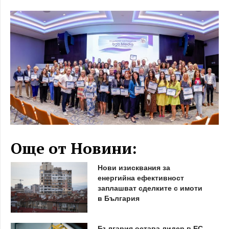
Още от Новини:
Нови изисквания за
енергийна ефективност
заплашват сделките с имоти
в България
България остава лидер в ЕС