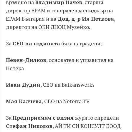
връчено на
Владимир Начев
, старши
директор EPAM и генерален мениджър на
EPAM България и на
Доц. д-р Ия Петкова
,
директор на ОКИ ДНОЦ Музейко.
За
CEO на годината
бяха наградени:
Невен-Дилков
, основател и управител на
Нетера
Иван Дудин
, CEO на Balkansworks
Мая Калчева
, CEO на Neterra.TV
За
Предприемач с визия
журито определи
Стефан Николов
, АЙ ТИ СИ КОНСУЛТ ЕООД.