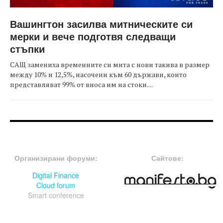
Вашингтон засилва митническите си
мерки и вече подготвя следващи
стъпки
САЩ замениха временните си мита с нови такива в размер
между 10% и 12,5%, насочени към 60 държави, които
представляват 99% от вноса им на стоки....
FOOTER-ФОРУМИ
FOOTER-MIDDLE
Организирани форуми:
Сайтове:
Digital Finance
Cloud forum
Smart conference
FOOTER-СЪБИТИЯ