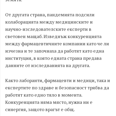
От другата страна, пандемията подсили
колаборацията между медицинските и
научно-изследователските експерти в
световен мащаб. Изведнъж конкуренцията
между фармацевтичните компании като че ли
изчезна и те започнаха да работят като една
институция, в която едната страна предава
данните от изследванията на другата.
Както лаборанти, фармацевти и медици, така и
експертите по здраве и безопасност трябва да
работят като едно тяло в момента.
Конкуренцията няма място, нужна ни е
синергия, защото врагът е общ.