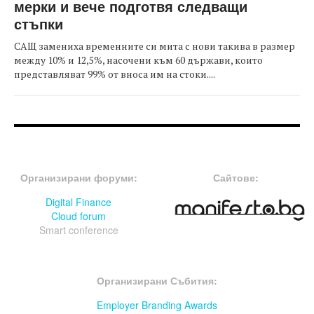
мерки и вече подготвя следващи
стъпки
САЩ замениха временните си мита с нови такива в размер
между 10% и 12,5%, насочени към 60 държави, които
представляват 99% от вноса им на стоки....
FOOTER-ФОРУМИ
FOOTER-MIDDLE
Организирани форуми:
Сайтове:
Digital Finance
Cloud forum
Smart conference
FOOTER-СЪБИТИЯ
Организирани Събития:
Employer Branding Awards