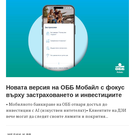
Новата версия на ОББ Мобайл с фокус
върху застраховането и инвестициите
• Мобилното банкиране на ОББ отваря достъп до
инвестиции с AI (изкуствен интетелкт)• Клиентите на ДЗИ
вече могат да следят своите лимити и покрития...
МЕДИИ И PR