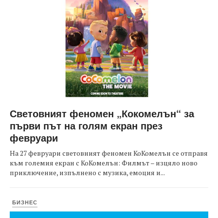
Световният феномен „Кокомелън“ за
първи път на голям екран през
февруари
На 27 февруари световният феномен КоКомелън се отправя
към големия екран с КоКомелън: Филмът – изцяло ново
приключение, изпълнено с музика, емоция и...
БИЗНЕС