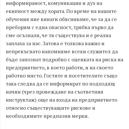
информираност, комуникация и дух на
екипност между хората. По време на нашите
обучения ние винаги обясняваме, че за да се
преборим с една опасност, трябва първо да
сме осъзнали, че тя съществува и е реална
заплаха за нас. Затова е толкова важно и
непрекъснато напомняме всеки служител да
бъде запознат подробно с оценката на риска на
предприятието, в което работи, и на своето
работно място. Гостите и посетителите също
така следва да се информират по подходящ
начин (чрез провеждане на съответния
инструктаж) още на входа на предприятието
относно съществуващите рискове и
необходимите предпазни мерки.