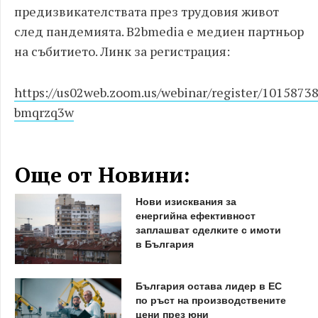
предизвикателствата през трудовия живот
след пандемията. B2bmedia е медиен партньор
на събитието. Линк за регистрация:
https://us02web.zoom.us/webinar/register/10158
bmqrzq3w
Още от Новини:
Нови изисквания за
енергийна ефективност
заплашват сделките с имоти
в България
България остава лидер в ЕС
по ръст на производствените
цени през юни