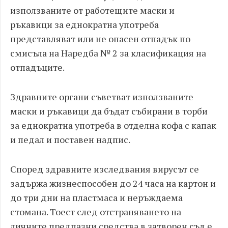
използваните от работещите маски и
ръкавици за еднократна употреба
представляват или не опасен отпадък по
смисъла на Наредба № 2 за класификация на
отпадъците.
Здравните органи съветват използваните
маски и ръкавици да бъдат събирани в торби
за еднократна употреба в отделна кофа с капак
и педал и поставен надпис.
Според здравните изследвания вирусът се
задържа жизнеспособен до 24 часа на картон и
до три дни на пластмаса и неръждаема
стомана. Тоест след отстраняването на
личните предпазни средства в затворен съд е