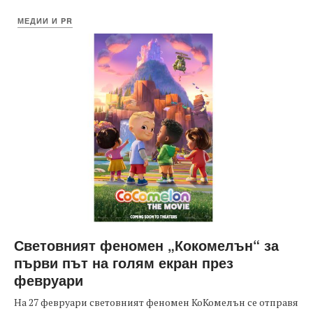
МЕДИИ И PR
Световният феномен „Кокомелън“ за
първи път на голям екран през
февруари
На 27 февруари световният феномен КоКомелън се отправя