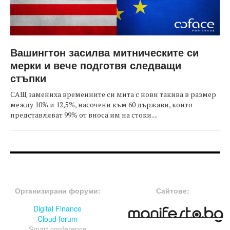
Вашингтон засилва митническите си
мерки и вече подготвя следващи
стъпки
САЩ замениха временните си мита с нови такива в размер
между 10% и 12,5%, насочени към 60 държави, които
представляват 99% от вноса им на стоки....
FOOTER-ФОРУМИ
FOOTER-MIDDLE
Организирани форуми:
Сайтове:
Digital Finance
Cloud forum
Smart conference