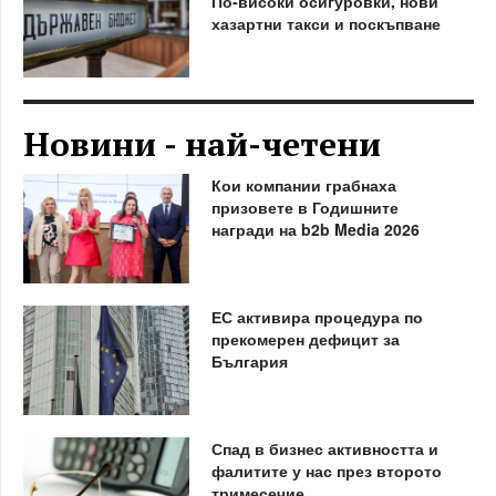
По-високи осигуровки, нови
хазартни такси и поскъпване
Новини - най-четени
Кои компании грабнаха
призовете в Годишните
награди на b2b Media 2026
ЕС активира процедура по
прекомерен дефицит за
България
Спад в бизнес активността и
фалитите у нас през второто
тримесечие