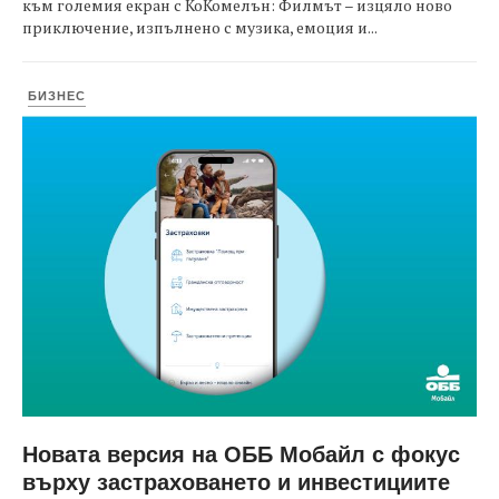
към големия екран с КоКомелън: Филмът – изцяло ново
приключение, изпълнено с музика, емоция и...
БИЗНЕС
Новата версия на ОББ Мобайл с фокус
върху застраховането и инвестициите