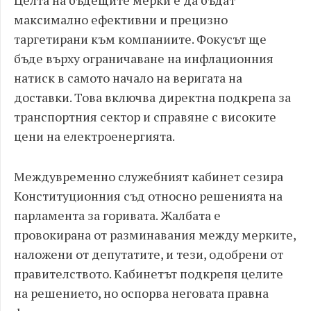
Целта на бъдещите мерки е да бъдат
максимално ефективни и прецизно
таргетирани към компаниите. Фокусът ще
бъде върху ограничаване на инфлационния
натиск в самото начало на веригата на
доставки. Това включва директна подкрепа за
транспортния сектор и справяне с високите
цени на електроенергията.
Междувременно служебният кабинет сезира
Конституционния съд относно решенията на
парламента за горивата. Жалбата е
провокирана от разминавания между мерките,
наложени от депутатите, и тези, одобрени от
правителството. Кабинетът подкрепя целите
на решението, но оспорва неговата правна