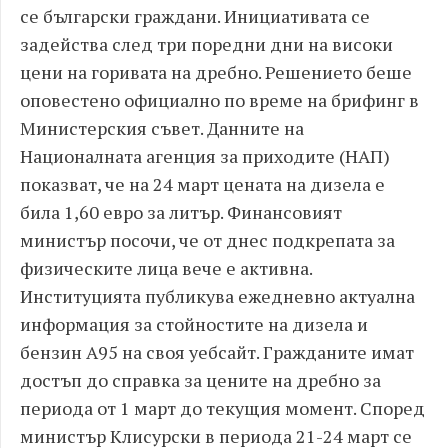
се български граждани. Инициативата се
задейства след три поредни дни на високи
цени на горивата на дребно. Решението беше
оповестено официално по време на брифинг в
Министерския съвет. Данните на
Националната агенция за приходите (НАП)
показват, че на 24 март цената на дизела е
била 1,60 евро за литър. Финансовият
министър посочи, че от днес подкрепата за
физическите лица вече е активна.
Институцията публикува ежедневно актуална
информация за стойностите на дизела и
бензин А95 на своя уебсайт. Гражданите имат
достъп до справка за цените на дребно за
периода от 1 март до текущия момент. Според
министър Клисурски в периода 21-24 март се