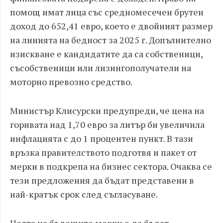
помощ имат лица със средномесечен брутен
доход до 652,41 евро, което е двойният размер
на линията на бедност за 2025 г. Допълнително
изискване е кандидатите да са собственици,
съсобственици или лизингополучатели на
моторно превозно средство.
Министър Клисурски предупреди, че цена на
горивата над 1,70 евро за литър би увеличила
инфлацията с до 1 процентен пункт. В тази
връзка правителството подготвя и пакет от
мерки в подкрепа на бизнес сектора. Очаква се
тези предложения да бъдат представени в
най-кратък срок след съгласуване.