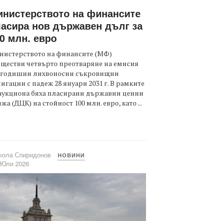
нистерството на финансите
асира нов държавен дълг за
0 млн. евро
нистерството на финансите (МФ)
ществи четвърто преотваряне на емисия
тгодишни лихвоносни съкровищни
игации с падеж 28 януари 2031 г. В рамките
аукциона бяха пласирани държавни ценни
жа (ДЦК) на стойност 100 млн. евро, като ...
кола Спиридонов
НОВИНИ
 Юли 2026