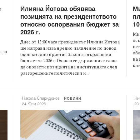
Илияна Йотова обявява
Ми
т
позицията на президентството
пл
относно оспорвания бюджет за
10
2026 г.
Ми
осъ
Днес от 15:00 часа президентът Илияна Йотова
пе
ще направи извънредно изявление по повод
 за
обл
окончателно приетия Закон за държавния
на 
бюджет за 2026 г. Очаква се държавният глава
кни
да оповести позицията на институцията след
разгорещените политически и ...
Никола Спиридонов
Ни
НОВИНИ
24 Юли 2026
23