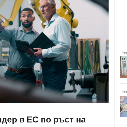
Ни
Ни
дер в ЕС по ръст на