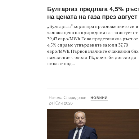
Булгаргаз предлага 4,5% ръс
на цената на газа през август
„Булгаргаз“ коригира предложението си и
заложи цена на природния газ за август от
39,43 евро/MWh. Това представлява ръст от
4,5% спрямо утвърдените за юли 37,70
евро/MWh. Първоначалните очаквания бяха
намаление с около 1%, което би довело до
нива от над ...
Никола Спиридонов
НОВИНИ
24 Юли 2026