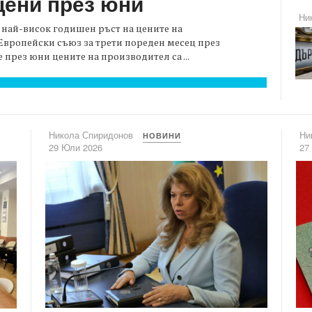
цени през юни
Ни
с най-висок годишен ръст на цените на
вропейски съюз за трети пореден месец през
 през юни цените на производител са ...
Никола Спиридонов
Ни
НОВИНИ
29 Юли 2026
27