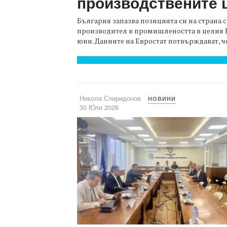
производствените 
България запазва позицията си на страна 
производител в промишлеността в целия Е
юни. Данните на Евростат потвърждават, че
Никола Спиридонов
НОВИНИ
30 Юли 2026