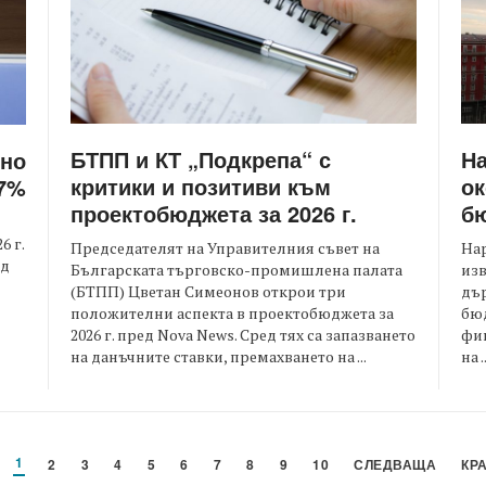
БТПП и КТ „Подкрепа“ с
На
лно
критики и позитиви към
о
,7%
проектобюджета за 2026 г.
бю
6 г.
Председателят на Управителния съвет на
Нар
ад
Българската търговско-промишлена палата
изв
(БТПП) Цветан Симеонов открои три
дъ
положителни аспекта в проектобюджета за
бю
2026 г. пред Nova News. Сред тях са запазването
фин
на данъчните ставки, премахването на ...
на ..
1
2
3
4
5
6
7
8
9
10
СЛЕДВАЩА
КР