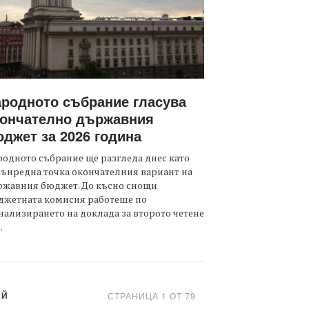
родното събрание гласува
кончателно държавния
джет за 2026 година
одното събрание ще разгледа днес като
ънредна точка окончателния вариант на
ржавния бюджет. До късно снощи
джетната комисия работеше по
ализирането на доклада за второто четене
.
АЙ
СТРАНИЦА 1 ОТ 79