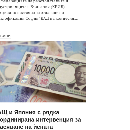
федерацията на работодателите и
дустриалците в България (КРИБ)
циално настоява за отдаване на
плофикация София" ЕАД на концесия....
ОВИНИ
Щ и Япония с рядка
ординирана интервенция за
асяване на йената