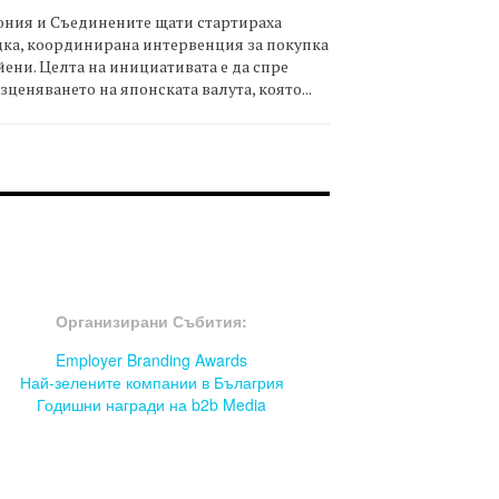
ния и Съединените щати стартираха
ка, координирана интервенция за покупка
йени. Целта на инициативата е да спре
зценяването на японската валута, която...
OOTER-СЪБИТИЯ
Организирани Събития:
Employer Branding Awards
Най-зелените компании в Бълагрия
Годишни награди на b2b Media