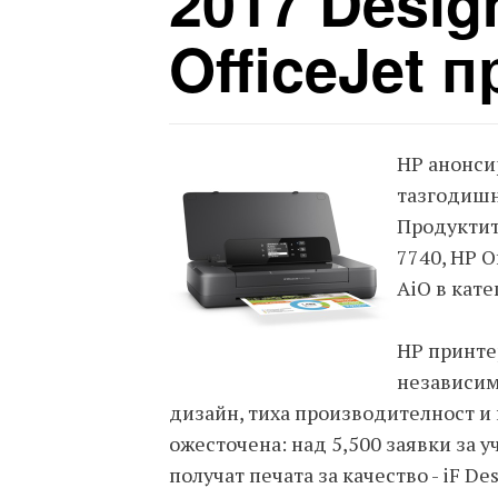
2017 Desig
OfficeJet 
HP анонсир
тазгодишно
Продуктите
7740, HP O
AiO в кате
HP принте
независим
дизайн, тиха производителност и
ожесточена: над 5,500 заявки за у
получат печата за качество - iF De