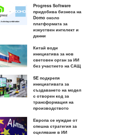
Progress Software
придобива бизнеса на
Domo около
платформата за
изкуствен интелект и
данни
Китай води
инициатива за нов
световен орган за ИИ
без участието на САЩ
SE подкрепя
инициативата за
създаването на модел
с отворен код за
трансформация на
производството
Европа се нуждае от
спешна стратегия за
оцеляване в ИИ