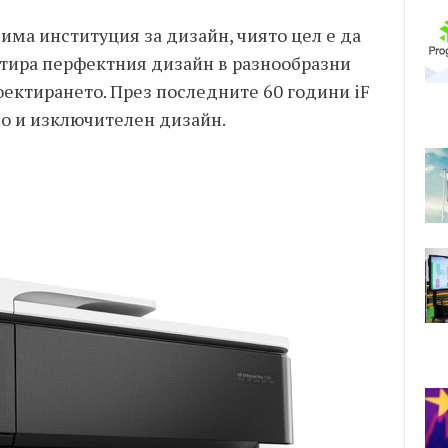
исима институция за дизайн, чиято цел е да
тира перфектния дизайн в разнообразни
оектирането. През последните 60 години iF
во и изключителен дизайн.