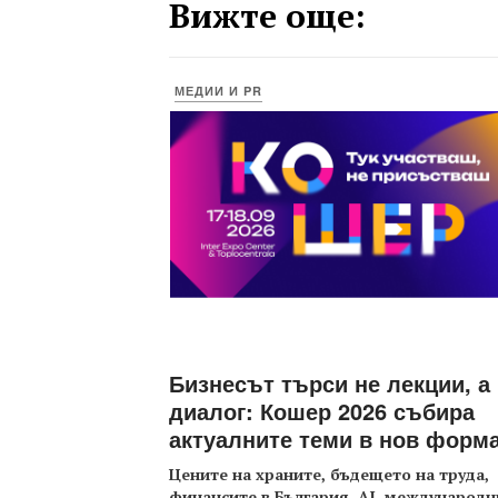
Вижте още:
МЕДИИ И PR
Бизнесът търси не лекции, а
диалог: Кошер 2026 събира
актуалните теми в нов форм
Цените на храните, бъдещето на труда,
финансите в България, AI, международн