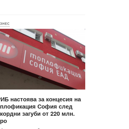
ЗНЕС
ИБ настоява за концесия на
оплофикация София след
кордни загуби от 220 млн.
вро