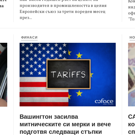
Кон
производител в промишлеността в целия
на
ин
Европейски съюз за трети пореден месец
офи
през...
"То
ФИНАСИ
Н
Вашингтон засилва
СА
митническите си мерки и вече
ко
подготвя следващи стъпки
сп