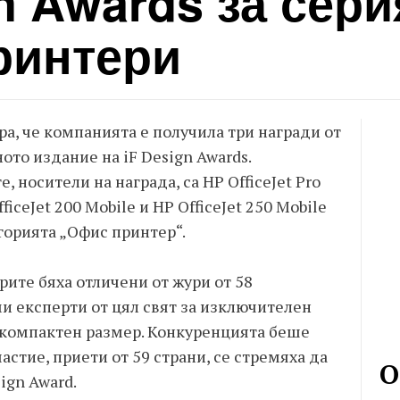
n Awards за сери
принтери
а, че компанията е получила три награди от
то издание на iF Design Awards.
, носители на награда, са HP OfficeJet Pro
fficeJet 200 Mobile и HP OfficeJet 250 Mobile
горията „Офис принтер“.
рите бяха отличени от жури от 58
и експерти от цял свят за изключителен
 компактен размер. Конкуренцията беше
частие, приети от 59 страни, се стремяха да
О
sign Award.