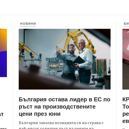
НОВИНИ
БИ
България остава лидер в ЕС по
КР
ръст на производствените
Т
цени през юни
ре
ат
е
България запазва позицията си на страна с
най-висок годишен ръст на цените на
ите