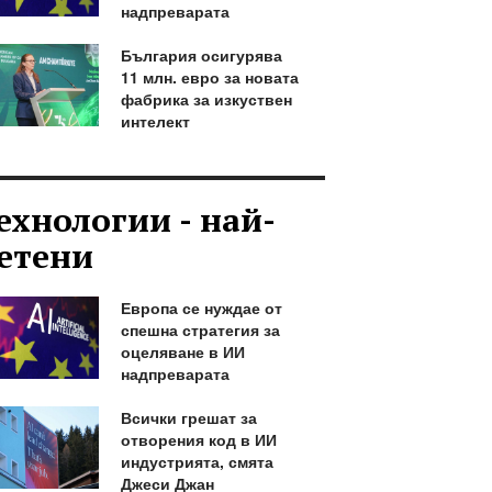
надпреварата
България осигурява
11 млн. евро за новата
фабрика за изкуствен
интелект
ехнологии - най-
етени
Европа се нуждае от
спешна стратегия за
оцеляване в ИИ
надпреварата
Всички грешат за
отворения код в ИИ
индустрията, смята
Джеси Джан