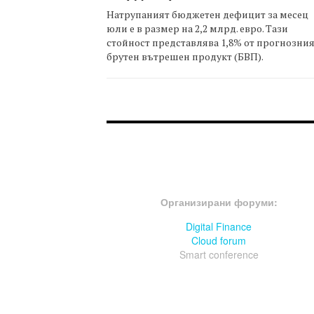
Натрупаният бюджетен дефицит за месец
юли е в размер на 2,2 млрд. евро. Тази
стойност представлява 1,8% от прогнозни
брутен вътрешен продукт (БВП).
FOOTER-ФОРУМИ
Организирани форуми:
Digital Finance
Cloud forum
Smart conference