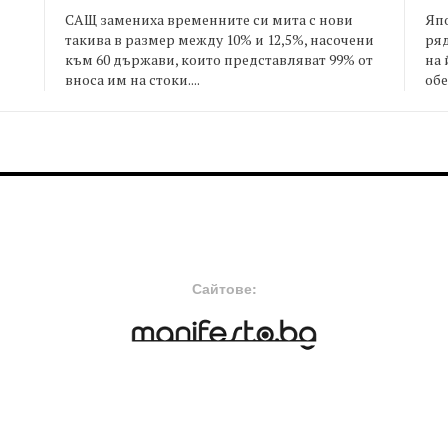
САЩ замениха временните си мита с нови
Япо
такива в размер между 10% и 12,5%, насочени
ряд
към 60 държави, които представляват 99% от
на 
я
вноса им на стоки....
обе
FOOTER-MIDDLE
F
Сайтове: