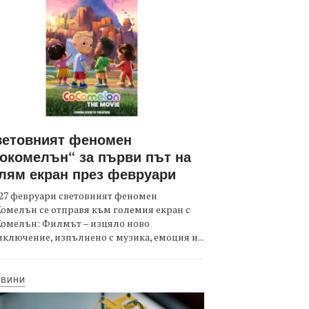
ветовният феномен
окомелън“ за първи път на
лям екран през февруари
27 февруари световният феномен
омелън се отправя към големия екран с
Комелън: Филмът – изцяло ново
ключение, изпълнено с музика, емоция и...
ОВИНИ