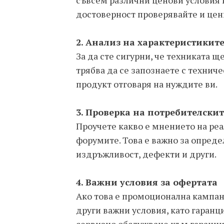
съвсем различни ценови условия 
достоверност проверявайте и цен
2. Анализ на характеристикит
За да сте сигурни, че техниката щ
трябва да се запознаете с технич
продукт отговаря на нуждите ви.
3. Проверка на потребителски
Проучете какво е мнението на реа
форумите. Това е важно за определ
издръжливост, дефекти и други.
4. Важни условия за офертата
Ако това е промоционална кампани
други важни условия, като гаранц