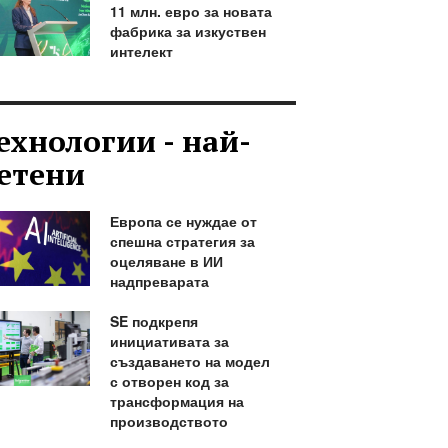
11 млн. евро за новата
фабрика за изкуствен
интелект
ехнологии - най-
етени
Европа се нуждае от
спешна стратегия за
оцеляване в ИИ
надпреварата
SE подкрепя
инициативата за
създаването на модел
с отворен код за
трансформация на
производството