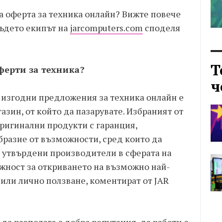
а оферта за техника онлайн? Вижте повече
където екипът на
jarcomputers.com
споделя
Т
ферти за техника?
ч
а изгодни предложения за техника онлайн е
азин, от който да пазарувате. Избраният от
оригинални продукти с гаранция,
бразие от възможности, сред които да
 с утвърдени производители в сферата на
ожност за откриването на възможно най-
 или лично ползване, коментират от JAR