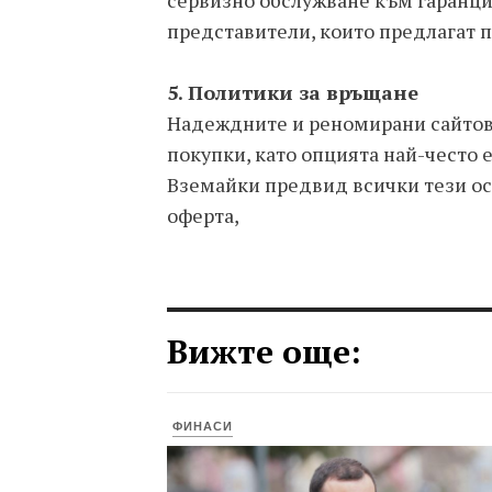
сервизно обслужване към гаранци
представители, които предлагат п
5. Политики за връщане
Надеждните и реномирани сайтов
покупки, като опцията най-често е
Вземайки предвид всички тези о
оферта,
Вижте още:
ФИНАСИ