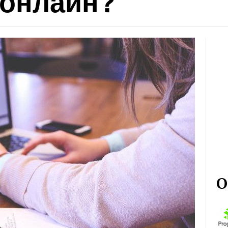
 онлайн?
О