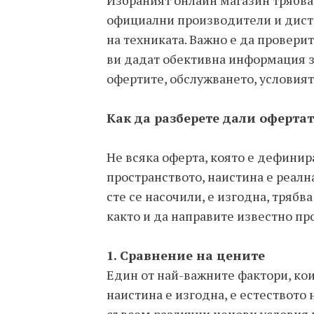
Избраният онлайн магазин трябва 
официални производители и дистр
на техниката. Важно е да провери
ви дадат обективна информация за
офертите, обслужването, условият
Как да разберете дали офертат
Не всяка оферта, която е дефинир
пространството, наистина е реална
сте се насочили, е изгодна, тряб
както и да направите известно пр
1. Сравнение на цените
Един от най-важните фактори, ко
наистина е изгодна, е естеството