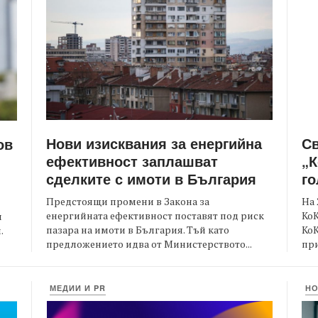
Нови изисквания за енергийна
С
ов
ефективност заплашват
„К
сделките с имоти в България
го
Предстоящи промени в Закона за
На 
енергийната ефективност поставят под риск
КоК
и
пазара на имоти в България. Тъй като
Ко
.
предложението идва от Министерството...
при
МЕДИИ И PR
Н