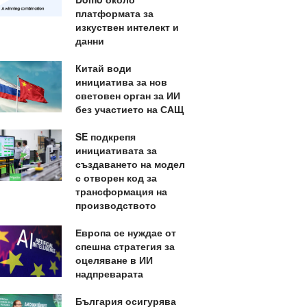
платформата за
изкуствен интелект и
данни
Китай води
инициатива за нов
световен орган за ИИ
без участието на САЩ
SE подкрепя
инициативата за
създаването на модел
с отворен код за
трансформация на
производството
Европа се нуждае от
спешна стратегия за
оцеляване в ИИ
надпреварата
България осигурява