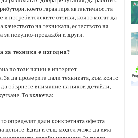
да разполага с добра репутация, да работи с
ибутори, което гарантира автентичността
те и потребителските отзиви, които могат да
 качеството на техниката, естеството на
а за покупко-продажби и други.
а за техника е изгодна?
ана по този начин в интернет
. За да проверите дали техниката, към която
ва да обърнете внимание на някои детайли,
оучване. То включва:
ито определят дали конкретната оферта
 на цените. Един и същ модел може да има