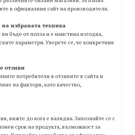
в различните онлайн магазини. За пълна
ите в официалния сайт на производителя.
е на избраната техника
е ви бъде от полза и е наистина изгодна,
еските параметри. Уверете се, че конкретния
те отзиви
лните потребители в отзивите в сайта и
яне на фактори, като качество,
я, вижте до кога е валидна. Запознайте се с
ионен срок на продукта, възможност за