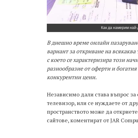
Как да намерим най-
В днешно време онлайн пазаруване
вариант за откриване на всякаква 
с което се характеризира този нач
разнообразие от оферти и богатия
конкурентни цени.
Независимо дали става въпрос за
телевизор, или се нуждаете от др
пространството може да откриет
сайтове, коментират от JAR Compu