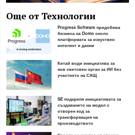
Още от Технологии
Progress Software придобива
бизнеса на Domo около
платформата за изкуствен
интелект и данни
Китай води инициатива за
нов световен орган за ИИ без
участието на САЩ
SE подкрепя инициативата за
създаването на модел с
отворен код за
трансформация на
производството
Европа се нуждае от спешна