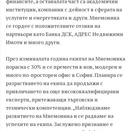
финансите, а останалата част са академични
институции, компании с дейност в сферата на
услугите и енергетиката и други. Мнемоника
се гордее с положителните отзиви на
партньори като Банка ДСК, АДРЕС Недвижими
Имоти и много други.
През изминалата година екипът на Мнемоника
порасна с 30% и се премести в нов, модерен и
много по-просторен офис в София. Планира се
разрастването на екипа да продължи с
привличането на още висококвалифицирани
експерти, притежаващи търговски и
технически компетенции. „Наблюдаваме
развитието на Мнемоника и се радваме на
успехите на екипа. Заслужено признание е