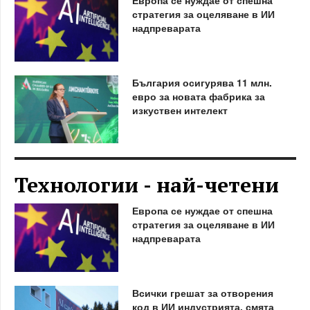
стратегия за оцеляване в ИИ
надпреварата
България осигурява 11 млн.
евро за новата фабрика за
изкуствен интелект
Технологии - най-четени
Европа се нуждае от спешна
стратегия за оцеляване в ИИ
надпреварата
Всички грешат за отворения
код в ИИ индустрията, смята