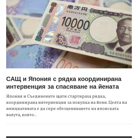
САЩ и Япония с рядка координирана
интервенция за спасяване на йената
Япония и Съединените щати стартираха рядка,
координирана интервенция за покупка на йени. Целта на
инициативата е да спре обезценяването на японската
валута, която...