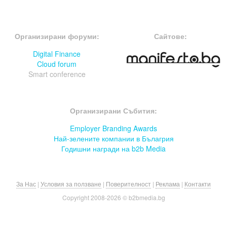
FOOTER-ФОРУМИ
FOOTER-MIDDLE
Организирани форуми:
Сайтове:
Digital Finance
Cloud forum
Smart conference
FOOTER-СЪБИТИЯ
Организирани Събития:
Employer Branding Awards
Най-зелените компании в Бълагрия
Годишни награди на b2b Media
За Нас
|
Условия за ползване
|
Поверителност
|
Реклама
|
Контакти
Copyright 2008-
2026 © b2bmedia.bg