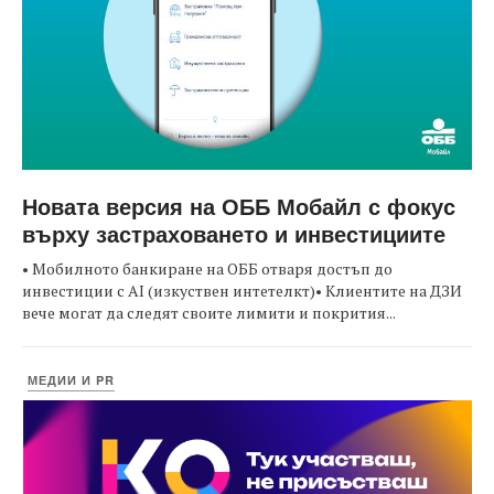
Новата версия на ОББ Мобайл с фокус
върху застраховането и инвестициите
• Мобилното банкиране на ОББ отваря достъп до
инвестиции с AI (изкуствен интетелкт)• Клиентите на ДЗИ
вече могат да следят своите лимити и покрития...
МЕДИИ И PR