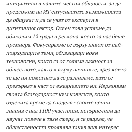
инициативи в нашите местни общности, за да
предложим на ИТ ентусиастите възможността
да общуват и да се учат от експерти в
дигиталния сектор. Освен това успяхме да
обиколим 12 града в региона, което за нас беше
премиера. Фокусирахме се върху някои от най-
подходящите теми, обхващащи нови
технологии, които са от голяма важност за
обществото, както и върху начините, чрез които
те ще ни помогнат да се развиваме, като се
превърнат в част от ежедневието ни. Изразявам
своята благодарност към колегите, които
отделиха време да споделят своите ценни
знания с над 1100 участници, нетърпеливи да
научат повече в тази сфера, и се радвам, че
обществеността проявява такъв жив интерес