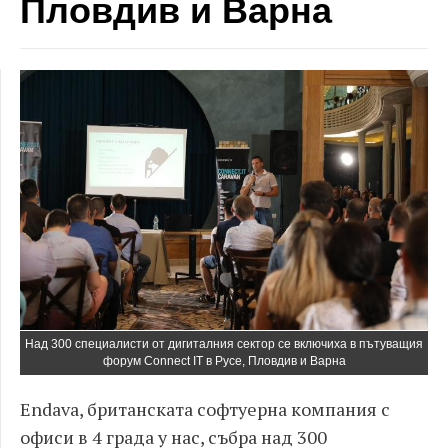
Пловдив и Варна
Над 300 специалисти от дигиталния сектор се включиха в пътуващия
форум Connect IT в Русе, Пловдив и Варна
Endava, британската софтуерна компания с
офиси в 4 града у нас, събра над 300