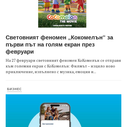
Световният феномен „Кокомелън“ за
първи път на голям екран през
февруари
На 27 февруари световният феномен КоКомелън се отправя
към големия екран с КоКомелън: Филмът – изцяло ново
приключение, изпълнено с музика, емоция и...
БИЗНЕС