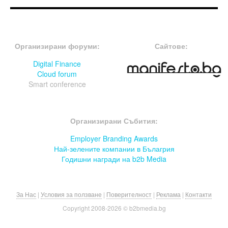
FOOTER-ФОРУМИ
FOOTER-MIDDLE
Организирани форуми:
Сайтове:
Digital Finance
Cloud forum
Smart conference
FOOTER-СЪБИТИЯ
Организирани Събития:
Employer Branding Awards
Най-зелените компании в Бълагрия
Годишни награди на b2b Media
За Нас
|
Условия за ползване
|
Поверителност
|
Реклама
|
Контакти
Copyright 2008-
2026 © b2bmedia.bg