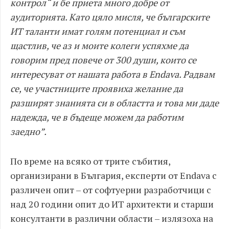
контрол“ и бе приета много добре от
аудиторията. Като цяло мисля, че българските
ИТ таланти имат голям потенциал и съм
щастлив, че аз и моите колеги успяхме да
говорим пред повече от 300 души, които се
интересуват от нашата работа в Endava. Радвам
се, че участниците проявиха желание да
разширят знанията си в областта и това ми даде
надежда, че в бъдеще можем да работим
заедно”.
По време на всяко от трите събития,
организирани в България, експерти от Endava с
различен опит – от софтуерни разработчици с
над 20 години опит до ИТ архитекти и старши
консултанти в различни области – излязоха на