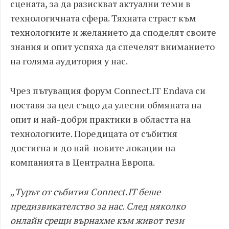
сцената, за да разискват актуални теми в
технологичната сфера. Тяхната страст към
технологиите и желанието да споделят своите
знания и опит успяха да спечелят вниманието
на голяма аудитория у нас.
Чрез пътуващия форум Connect.IT Endava си
поставя за цел също да улесни обмяната на
опит и най-добри практики в областта на
технологиите. Поредицата от събития
достигна и до най-новите локации на
компанията в Централна Европа.
„Турът от събития Connect.IT беше
предизвикателство за нас. След няколко
онлайн срещи върнахме към живот тези