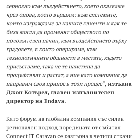
сериозно към въздействието, което оказваме
чрез онова, което вършим: към системите,
които изграждаме за нашите клиенти и как те
биха могли да променят обществото по
положителен начин, към въздействието върху
градовете, в които оперираме, към
технологичните общности в местата, където
присъстваме, така че те наистина да
процъфтяват и растат, а ние като компания да
направим своя принос в този процес“
,
изтъкна
Джон Котърел, главен изпълнителен
директор на Endava.
Като форум на глобална компания със силен
регионален подход поредицата от събития
Connect IT Caravan се разгърна в четири страни