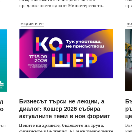
предложението идва от Министерството...
при
МЕДИИ И PR
Н
Бизнесът търси не лекции, а
Бъ
йл
диалог: Кошер 2026 събира
ръ
то
актуалните теми в нов формат
це
Цените на храните, бъдещето на труда,
Бъл
тъп
финансите в България, AI, международните
най