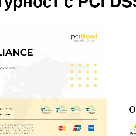
гурност с PCI DS
О