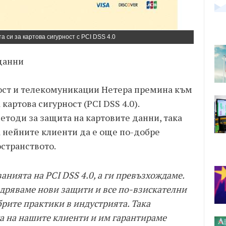
 си за картова сигурност с PCI DSS 4.0
данни
ост и телекомуникации Нетера премина към
картова сигурност (PCI DSS 4.0).
тоди за защита на картовите данни, така
 нейните клиенти да е още по-добре
странството.
анията на PCI DSS 4.0, а ги превъзхождаме.
недряваме нови защити и все по-взискателни
брите практики в индустрията. Така
а на нашите клиенти и им гарантираме