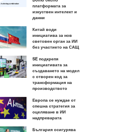
платформата за
изкуствен интелект и
данни
Китай води
инициатива за нов
световен орган за ИИ
без участието на САЩ
SE подкрепя
инициативата за
създаването на модел
с отворен код за
трансформация на
производството
Европа се нуждае от
спешна стратегия за
оцеляване в ИИ
надпреварата
България осигурява