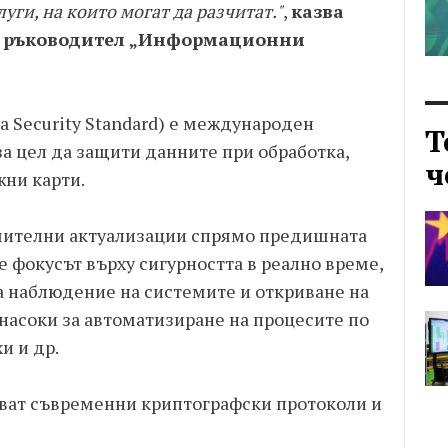
уги, на които могат да разчитат."
,
казва
н ръководител „Информационни
ta Security Standard) е международен
Т
за цел да защити данните при обработка,
ч
жни карти.
ачителни актуализации спрямо предишната
х е фокусът върху сигурността в реално време,
а наблюдение на системите и откриване на
насоки за автоматизиране на процесите по
и и др.
лзват съвременни криптографски протоколи и