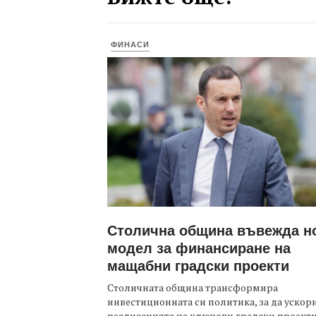
ФИНАСИ
Столична община въвежда н
модел за финансиране на
мащабни градски проекти
Столичната община трансформира
инвестиционната си политика, за да ускор
реализацията на ключови градски проекти