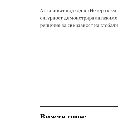
Активният подход на Нетера към 
сигурност демонстрира ангажимен
решения за свързаност на глобалн
Вижте още: