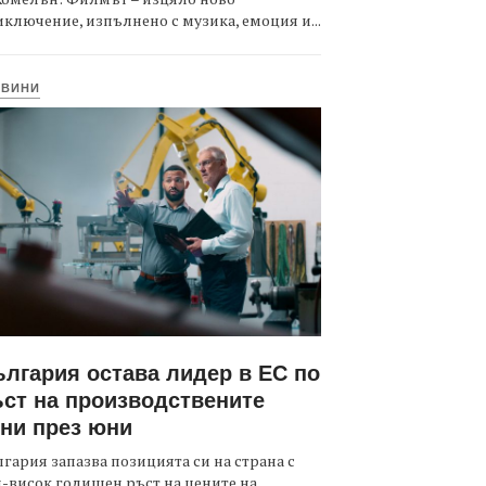
ключение, изпълнено с музика, емоция и...
ОВИНИ
лгария остава лидер в ЕС по
ст на производствените
ни през юни
гария запазва позицията си на страна с
-висок годишен ръст на цените на