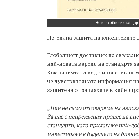
Нетера обнови стандарта
По-силна защита на клиентските 
Глобалният доставчик на свързан
най-новата версия на стандарта за 
Компанията въведе иновативни ме
че чувствителната информация на
защитена от заплахите в киберпро
„Ние не само отговаряме на изискв
За нас е непрекъснат процес да в
стандарти, като прилагаме най-до
инвестираме в бъдещето на бизнес