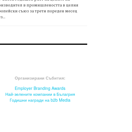
оизводител в промишлеността в целия
опейски съюз за трети пореден месец
з...
OOTER-СЪБИТИЯ
Организирани Събития:
Employer Branding Awards
Най-зелените компании в Бълагрия
Годишни награди на b2b Media