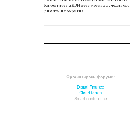
Клиентите на ДЗИ вече могат да следят св
лимити и покрития...
FOOTER-ФОРУМИ
Организирани форуми:
Digital Finance
Cloud forum
Smart conference