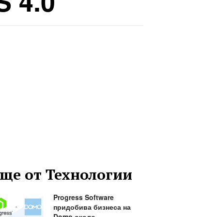
S 4.0
ще от Технологии
Progress Software
придобива бизнеса на
Domo около