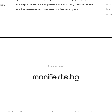
пазари и новите умения са сред темите на
пр
оите
най-голямото бизнес събитие у нас
...
Евр
пре
FOOTER-MIDDLE
F
Сайтове: