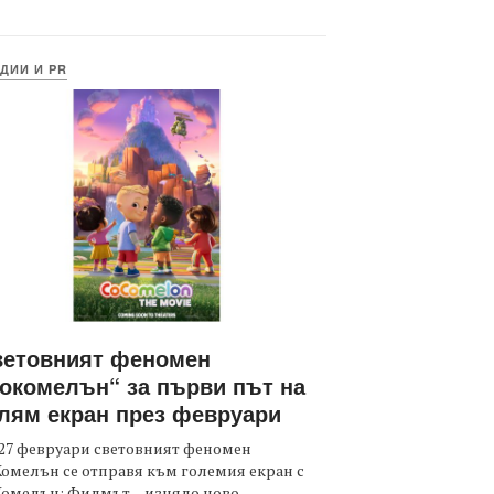
ДИИ И PR
ветовният феномен
окомелън“ за първи път на
лям екран през февруари
27 февруари световният феномен
омелън се отправя към големия екран с
Комелън: Филмът – изцяло ново