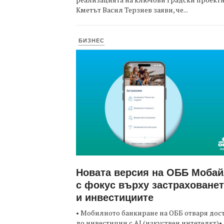
Кметът Васил Терзиев заяви, че...
БИЗНЕС
Новата версия на ОББ Моба
с фокус върху застраховане
и инвестициите
• Мобилното банкиране на ОББ отваря дос
до инвестиции с AI (изкуствен интетелкт)•