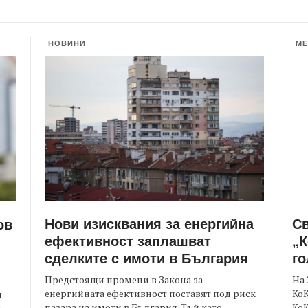
НОВИНИ
МЕ
Нови изисквания за енергийна
С
ов
ефективност заплашват
„К
сделките с имоти в България
го
Предстоящи промени в Закона за
На 
енергийната ефективност поставят под риск
КоК
и
пазара на имоти в България. Тъй като
Ко
.