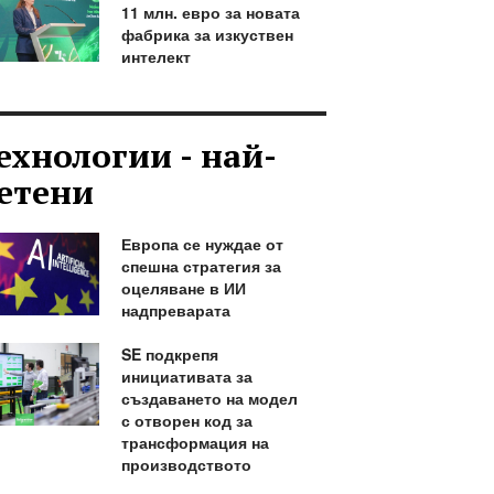
11 млн. евро за новата
фабрика за изкуствен
интелект
ехнологии - най-
етени
Европа се нуждае от
спешна стратегия за
оцеляване в ИИ
надпреварата
SE подкрепя
инициативата за
създаването на модел
с отворен код за
трансформация на
производството