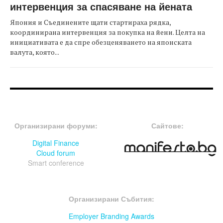
интервенция за спасяване на йената
Япония и Съединените щати стартираха рядка,
координирана интервенция за покупка на йени. Целта на
инициативата е да спре обезценяването на японската
валута, която...
FOOTER-ФОРУМИ
FOOTER-MIDDLE
Организирани форуми:
Сайтове:
Digital Finance
Cloud forum
Smart conference
FOOTER-СЪБИТИЯ
Организирани Събития:
Employer Branding Awards