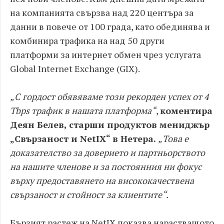
на компанията свързва над 220 центъра за
данни в повече от 100 града, като обединява и
комбинира трафика на над 50 други
платформи за интернет обмен чрез услугата
Global Internet Exchange (GIX).
„С гордост обявяваме този рекорден успех от 4
Tbps трафик в нашата платформа“
,
коментира
Деян Белев, старши продуктов мениджър
„Свързаност и NetIX“ в Нетера.
„Това е
доказателство за доверието и партньорството
на нашите членове и за постоянния ни фокус
върху предоставянето на висококачествена
свързаност и стойност за клиентите“.
Бързият растеж на NetIX показва нарастващото