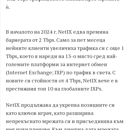
ѝ.
В началото на 2024 г. NetIX едва премина
бариерата от 2 Tbps. Само за пет месеца
нейните клиенти увеличиха трафика си с още 1
Tbps, което я нареди на 13-о място сред най-
големите платформи за интернет обмен
(Internet Exchange; IXP) по трафик в света. С
новите си стойности от 4 Tbps, NetIX вече е в
престижния топ 10 на глобалните IXPs.
NetIX продължава да укрепва позициите си
като ключов играч, като разширява
непрекъснато мрежата си и присъединява към
нея нови членове. Към днешна дата мрежата