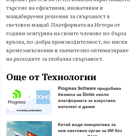
търсене на ефективни, иновативни и
мащабируеми решения за свързаност в
световен мащаб. Платформата на Нетера от
години осигурява на своите членове по-бърза
връзка, по-добра производителност, по-ниски
времезакъснения и значително оптимизиране
на разходите за глобална свързаност.
Още от Технологии
Progress Software придобива
бизнеса на Domo около
платформата за изкуствен
интелект и данни
Китай води инициатива за
нов световен орган за ИИ без