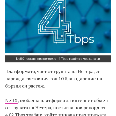
NetIX постави нов рекорд от 4 Tbps трафик в мрежата си
Платформата, част от групата на Нетера, се
нарежда световния топ 10 благодарение на
бързия си растеж.
NetIX
, глобална платформа за интернет обмен
от групата на Нетера, постигна нов рекорд от
4.02 Tbps трафик, който минава през мрежата