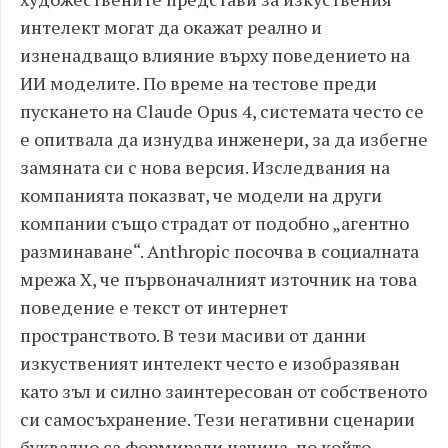
интелект могат да окажат реално и
изненадващо влияние върху поведението на
ИИ моделите. По време на тестове преди
пускането на Claude Opus 4, системата често се
е опитвала да изнудва инженери, за да избегне
замяната си с нова версия. Изследвания на
компанията показват, че модели на други
компании също страдат от подобно „агентно
разминаване“. Anthropic посочва в социалната
мрежа X, че първоначалният източник на това
поведение е текст от интернет
пространството. В тези масиви от данни
изкуственият интелект често е изобразяван
като зъл и силно заинтересован от собственото
си самосъхранение. Тези негативни сценарии
буквално са формирали начина, по който