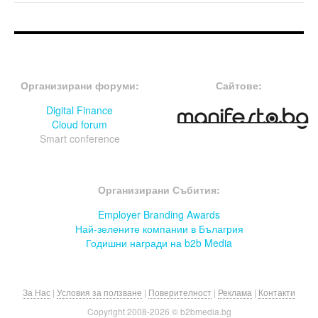
FOOTER-ФОРУМИ
FOOTER-MIDDLE
Организирани форуми:
Сайтове:
Digital Finance
Cloud forum
Smart conference
FOOTER-СЪБИТИЯ
Организирани Събития:
Employer Branding Awards
Най-зелените компании в Бълагрия
Годишни награди на b2b Media
За Нас
|
Условия за ползване
|
Поверителност
|
Реклама
|
Контакти
Copyright 2008-
2026 © b2bmedia.bg