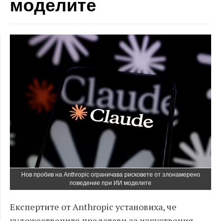
моделите
Нов пробив на Anthropic ограничава рисковете от злонамерено
поведение при ИИ моделите
Експертите от Anthropic установиха, че
художествените представи за изкуствения