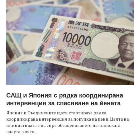
САЩ и Япония с рядка координирана
интервенция за спасяване на йената
Япония и Съединените щати стартираха рядка,
координирана интервенция за покупка на йени. Целта на
инициативата е да спре обезценяването на японската
валута, която...