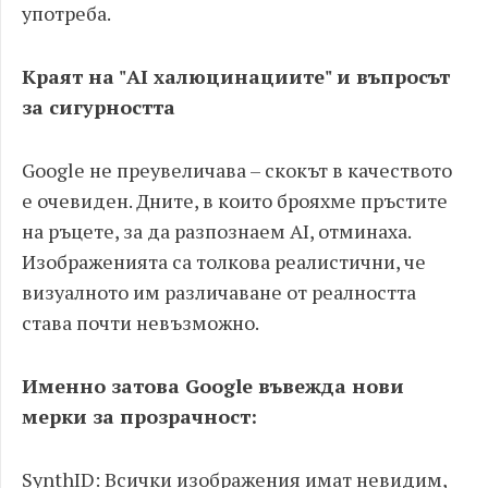
употреба.
Краят на "AI халюцинациите" и въпросът
за сигурността
Google не преувеличава – скокът в качеството
е очевиден. Дните, в които брояхме пръстите
на ръцете, за да разпознаем AI, отминаха.
Изображенията са толкова реалистични, че
визуалното им различаване от реалността
става почти невъзможно.
Именно затова Google въвежда нови
мерки за прозрачност:
SynthID: Всички изображения имат невидим,