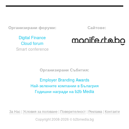
FOOTER-ФОРУМИ
FOOTER-MIDDLE
Организирани форуми:
Сайтове:
Digital Finance
Cloud forum
Smart conference
FOOTER-СЪБИТИЯ
Организирани Събития:
Employer Branding Awards
Най-зелените компании в Бълагрия
Годишни награди на b2b Media
За Нас
|
Условия за ползване
|
Поверителност
|
Реклама
|
Контакти
Copyright 2008-
2026 © b2bmedia.bg