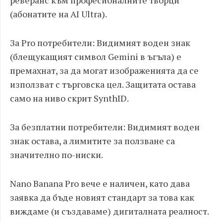
реверанс към професионалните творци
(абонатите на AI Ultra).
За Pro потребители: Видимият воден знак
(блещукащият символ Gemini в ъгъла) е
премахнат, за да могат изображенията да се
използват с търговска цел. Защитата остава
само на ниво скрит SynthID.
За безплатни потребители: Видимият воден
знак остава, а лимитите за ползване са
значително по-ниски.
Nano Banana Pro вече е наличен, като дава
заявка да бъде новият стандарт за това как
виждаме (и създаваме) дигиталната реалност.