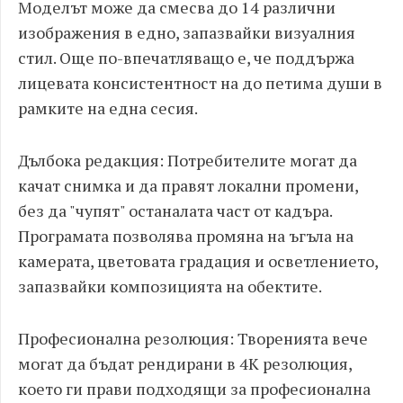
Моделът може да смесва до 14 различни
изображения в едно, запазвайки визуалния
стил. Още по-впечатляващо е, че поддържа
лицевата консистентност на до петима души в
рамките на една сесия.
Дълбока редакция: Потребителите могат да
качат снимка и да правят локални промени,
без да "чупят" останалата част от кадъра.
Програмата позволява промяна на ъгъла на
камерата, цветовата градация и осветлението,
запазвайки композицията на обектите.
Професионална резолюция: Творенията вече
могат да бъдат рендирани в 4K резолюция,
което ги прави подходящи за професионална