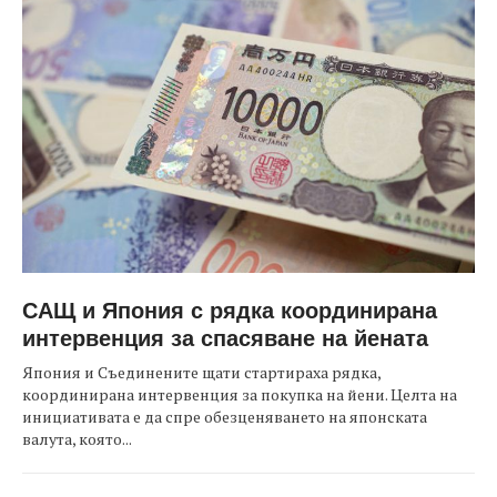
САЩ и Япония с рядка координирана
интервенция за спасяване на йената
Япония и Съединените щати стартираха рядка,
координирана интервенция за покупка на йени. Целта на
инициативата е да спре обезценяването на японската
валута, която...