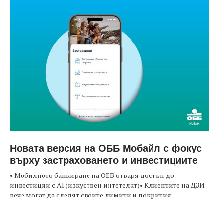
Новата версия на ОББ Мобайл с фокус
върху застраховането и инвестициите
• Мобилното банкиране на ОББ отваря достъп до
инвестиции с AI (изкуствен интетелкт)• Клиентите на ДЗИ
вече могат да следят своите лимити и покрития...