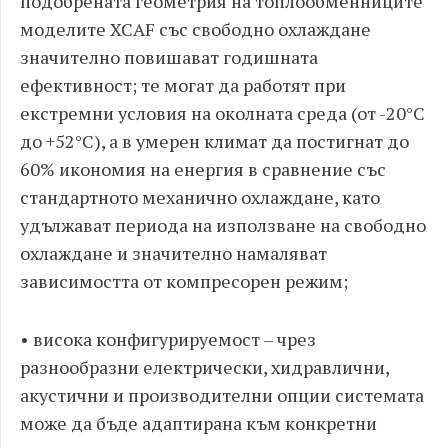
подобрената геометрия на топлообменниците
моделите XCAF със свободно охлаждане
значително повишават годишната
ефективност; те могат да работят при
екстремни условия на околната среда (от -20°C
до +52°C), а в умерен климат да постигнат до
60% икономия на енергия в сравнение със
стандартното механично охлаждане, като
удължават периода на използване на свободно
охлаждане и значително намаляват
зависимостта от компресорен режим;
• висока конфигурируемост – чрез
разнообразни електрически, хидравлични,
акустични и производителни опции системата
може да бъде адаптирана към конкретни