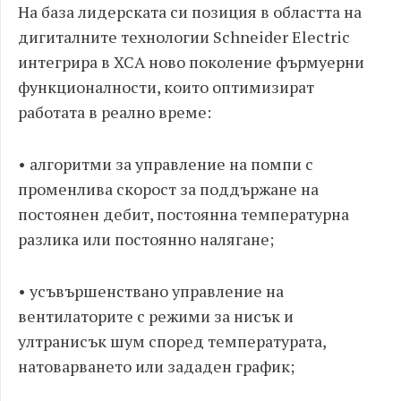
На база лидерската си позиция в областта на
дигиталните технологии Schneider Electric
интегрира в XCA ново поколение фърмуерни
функционалности, които оптимизират
работата в реално време:
• алгоритми за управление на помпи с
променлива скорост за поддържане на
постоянен дебит, постоянна температурна
разлика или постоянно налягане;
• усъвършенствано управление на
вентилаторите с режими за нисък и
ултранисък шум според температурата,
натоварването или зададен график;