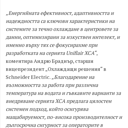
„Енергийната ефективност, адаптивността и
надеждността са ключови характеристики на
системите за течно охлаждане в центровете за
данни, оптимизирани за изкуствен интелект, и
именно върху тях се фокусирахме при
разработката на серията Uniflair XCA“
,
коментира Андрю Браднър, старши
вицепрезидент „Охлаждащи решения“ в
Schneider Electric.
„Благодарение на
възможността за работа при различна
температура на водата и гъвкавите варианти за
внедряване серията XCA предлага цялостен
системен подход, който осигурява
мащабируемост, по-висока производителност и
дългосрочна сигурност за операторите в