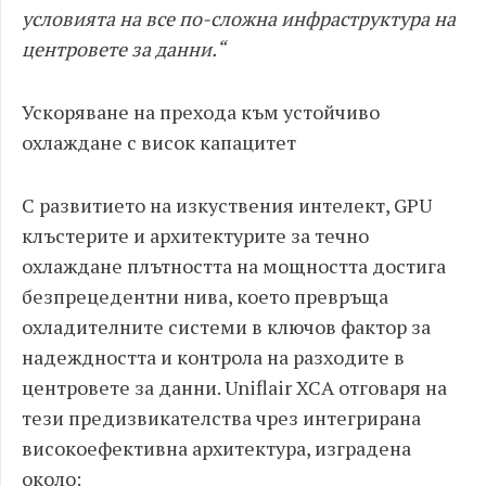
условията на все по-сложна инфраструктура на
центровете за данни.“
Ускоряване на прехода към устойчиво
охлаждане с висок капацитет
С развитието на изкуствения интелект, GPU
клъстерите и архитектурите за течно
охлаждане плътността на мощността достига
безпрецедентни нива, което превръща
охладителните системи в ключов фактор за
надеждността и контрола на разходите в
центровете за данни. Uniflair XCA отговаря на
тези предизвикателства чрез интегрирана
високоефективна архитектура, изградена
около: