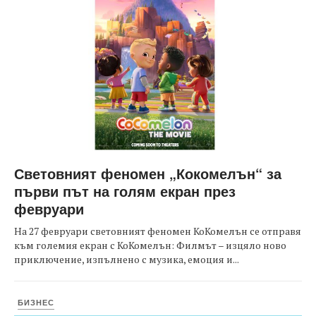
Световният феномен „Кокомелън“ за
първи път на голям екран през
февруари
На 27 февруари световният феномен КоКомелън се отправя
към големия екран с КоКомелън: Филмът – изцяло ново
приключение, изпълнено с музика, емоция и...
БИЗНЕС