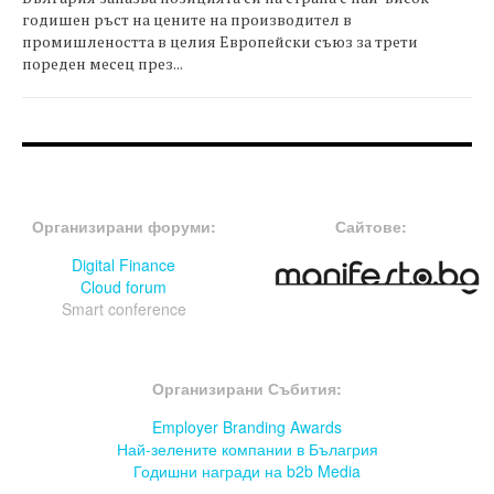
годишен ръст на цените на производител в
промишлеността в целия Европейски съюз за трети
пореден месец през...
FOOTER-ФОРУМИ
FOOTER-MIDDLE
Организирани форуми:
Сайтове:
Digital Finance
Cloud forum
Smart conference
FOOTER-СЪБИТИЯ
Организирани Събития:
Employer Branding Awards
Най-зелените компании в Бълагрия
Годишни награди на b2b Media