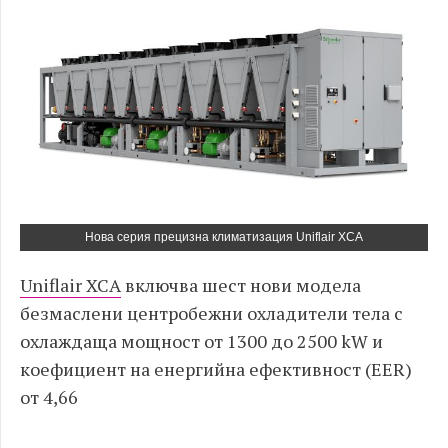
Нова серия прецизна климатизация Uniflair XCA
Uniflair XCA
включва шест нови модела
безмаслени центробежни охладители тела с
охлаждаща мощност от 1300 до 2500 kW и
коефициент на енергийна ефективност (EER)
от 4,66