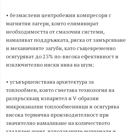
• безмаслени центробежни компресори с
магнитни лагери, които елиминират
необходимостта от смазочни системи,
намаляват поддръжката, риска от замърсяване
и механичните загуби, като същевременно
осигуряват до 25% по-висока ефективност и
изключително ниски нива на шум;
• усъвършенствана архитектура за
топлообмен, която съчетава технология на
разпръскващ изпарител и V-образни
микроканални топлообменници и осигурява
висока термична производителност при
значително намаляване на количеството
хладилен агент, използваните материали и