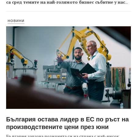
са сред темите на най-голямото бизнес събитие у нас
...
НОВИНИ
България остава лидер в ЕС по ръст на
производствените цени през юни
България запазва позицията си на страна с най-висок