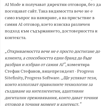
AI Mode и получават директни отговори, без да
посещават сайт. Така видимостта вече не е
само въпрос на намиране, а на присъствие в
самия AI отговор, което изисква различен
подход към съдържанието, достоверността и
контекста.
„Откриваемостта вече не е просто достигане до
клиента, а способността един бранд да бъде
разбран и избран от самия AI“
, коментира
Стефан Стефанов, вицепрезидент - Progress
Sitefinity, Progress Software.
„Ще успяват тези,
които използват правилните технологии за
създаване на интелигентни, адаптивни
дигитални преживявания, които дават точния
отговор в точния момент и контекст.“