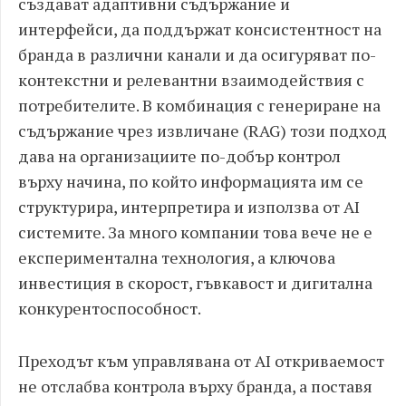
създават адаптивни съдържание и
интерфейси, да поддържат консистентност на
бранда в различни канали и да осигуряват по-
контекстни и релевантни взаимодействия с
потребителите. В комбинация с генериране на
съдържание чрез извличане (RAG) този подход
дава на организациите по-добър контрол
върху начина, по който информацията им се
структурира, интерпретира и използва от AI
системите. За много компании това вече не е
експериментална технология, а ключова
инвестиция в скорост, гъвкавост и дигитална
конкурентоспособност.
Преходът към управлявана от AI откриваемост
не отслабва контрола върху бранда, а поставя