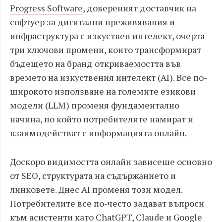
Progress Software
, довереният доставчик на
софтуер за дигитални преживявания и
инфраструктура с изкуствен интелект, очерта
три ключови промени, които трансформират
бъдещето на бранд откриваемостта във
времето на изкуствения интелект (AI). Все по-
широкото използване на големите езикови
модели (LLM) променя фундаментално
начина, по който потребителите намират и
взаимодействат с информацията онлайн.
Доскоро видимостта онлайн зависеше основно
от SEO, структурата на съдържанието и
линковете. Днес AI променя този модел.
Потребителите все по-често задават въпроси
към асистенти като ChatGPT, Claude и Google