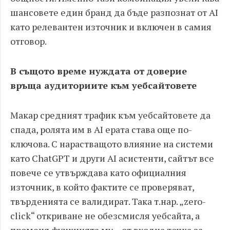
шансовете един бранд да бъде разпознат от AI
като релевантен източник и включен в самия
отговор.
В същото време нуждата от доверие
връща аудиториите към уебсайтовете
Макар средният трафик към уебсайтовете да
спада, ролята им в AI ерата става още по-
ключова. С нарастващото влияние на системи
като ChatGPT и други AI асистенти, сайтът все
повече се утвърждава като официалния
източник, в който фактите се проверяват,
твърденията се валидират. Така т.нар. „zero-
click“ откриване не обезсмисля уебсайта, а