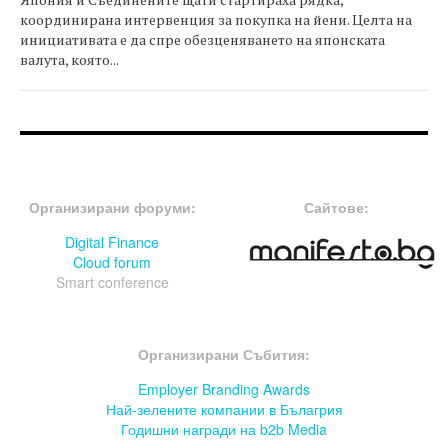
координирана интервенция за покупка на йени. Целта на
инициативата е да спре обезценяването на японската
валута, която...
FOOTER-ФОРУМИ
FOOTER-MIDDLE
Организирани форуми:
Сайтове:
Digital Finance
Cloud forum
Smart conference
FOOTER-СЪБИТИЯ
Организирани Събития:
Employer Branding Awards
Най-зелените компании в Бълагрия
Годишни награди на b2b Media