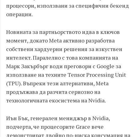
процесори, използвани за специфични бекенд
операции.
Новината за партньорството идва в ключов
момент, докато Meta активно разработва
собствени хардуерни решения за изкуствен
интелект. Паралелно с това компанията на
Марк Закърбърг води преговори с Google за
използване на техните Tensor Processing Unit
(TPU). Въпреки тези алтернативи, Meta
продължава да разчита сериозно на
технологичната екосистема на Nvidia.
Иън Бък, генерален мениджър в Nvidia,
подчерта, че процесорите Grace вече
демонстрират двойно по-ниска консумация на