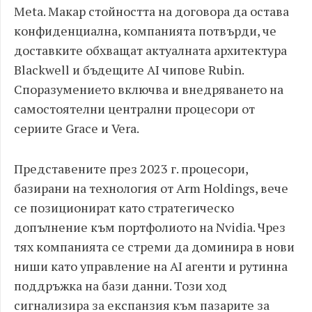
Meta. Макар стойността на договора да остава
конфиденциална, компанията потвърди, че
доставките обхващат актуалната архитектура
Blackwell и бъдещите AI чипове Rubin.
Споразумението включва и внедряването на
самостоятелни централни процесори от
сериите Grace и Vera.
Представените през 2023 г. процесори,
базирани на технология от Arm Holdings, вече
се позиционират като стратегическо
допълнение към портфолиото на Nvidia. Чрез
тях компанията се стреми да доминира в нови
ниши като управление на AI агенти и рутинна
поддръжка на бази данни. Този ход
сигнализира за експанзия към пазарите за