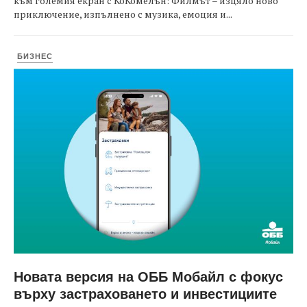
към големия екран с КоКомелън: Филмът – изцяло ново
приключение, изпълнено с музика, емоция и...
БИЗНЕС
Новата версия на ОББ Мобайл с фокус
върху застраховането и инвестициите