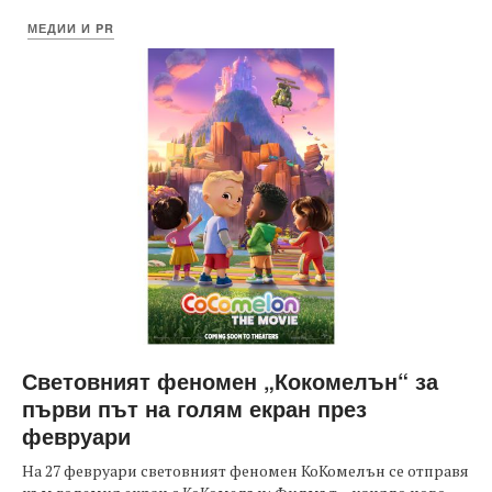
МЕДИИ И PR
Световният феномен „Кокомелън“ за
първи път на голям екран през
февруари
На 27 февруари световният феномен КоКомелън се отправя