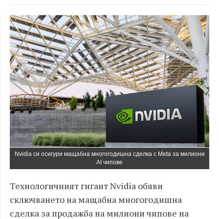
Nvidia си осигури мащабна многогодишна сделка с Meta за милиони
AI чипове
Технологичният гигант Nvidia обяви
сключването на мащабна многогодишна
сделка за продажба на милиони чипове на