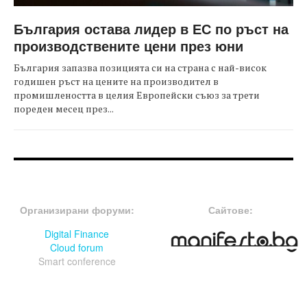
България остава лидер в ЕС по ръст на
производствените цени през юни
България запазва позицията си на страна с най-висок
годишен ръст на цените на производител в
промишлеността в целия Европейски съюз за трети
пореден месец през...
FOOTER-ФОРУМИ
FOOTER-MIDDLE
Организирани форуми:
Сайтове:
Digital Finance
Cloud forum
Smart conference
FOOTER-СЪБИТИЯ