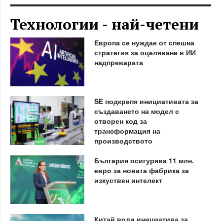
Технологии - най-четени
Европа се нуждае от спешна
стратегия за оцеляване в ИИ
надпреварата
SE подкрепя инициативата за
създаването на модел с
отворен код за
трансформация на
производството
България осигурява 11 млн.
евро за новата фабрика за
изкуствен интелект
Китай води инициатива за