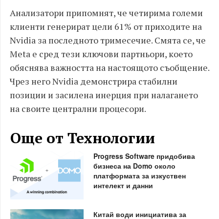
Анализатори припомнят, че четирима големи
клиенти генерират цели 61% от приходите на
Nvidia за последното тримесечие. Смята се, че
Meta е сред тези ключови партньори, което
обяснява важността на настоящото съобщение.
Чрез него Nvidia демонстрира стабилни
позиции и засилена инерция при налагането
на своите централни процесори.
Още от Технологии
Progress Software придобива
бизнеса на Domo около
платформата за изкуствен
интелект и данни
Китай води инициатива за