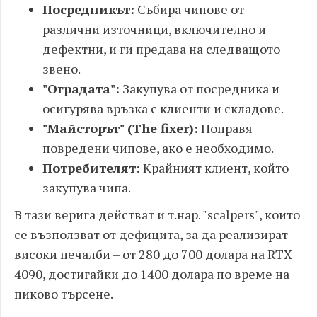
Посредникът:
Събира чипове от
различни източници, включително и
дефектни, и ги предава на следващото
звено.
"Оградата":
Закупува от посредника и
осигурява връзка с клиенти и складове.
"Майсторът" (The fixer):
Поправя
повредени чипове, ако е необходимо.
Потребителят:
Крайният клиент, който
закупува чипа.
В тази верига действат и т.нар. "scalpers", които
се възползват от дефицита, за да реализират
високи печалби – от 280 до 700 долара на RTX
4090, достигайки до 1400 долара по време на
пиково търсене.