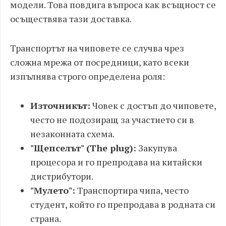
модели. Това повдига въпроса как всъщност се
осъществява тази доставка.
Транспортът на чиповете се случва чрез
сложна мрежа от посредници, като всеки
изпълнява строго определена роля:
Източникът:
Човек с достъп до чиповете,
често не подозиращ за участието си в
незаконната схема.
"Щепселът" (The plug):
Закупува
процесора и го препродава на китайски
дистрибутори.
"Мулето":
Транспортира чипа, често
студент, който го препродава в родната си
страна.