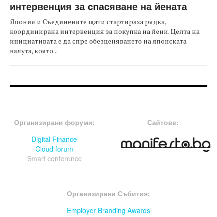
интервенция за спасяване на йената
Япония и Съединените щати стартираха рядка,
координирана интервенция за покупка на йени. Целта на
инициативата е да спре обезценяването на японската
валута, която...
FOOTER-ФОРУМИ
FOOTER-MIDDLE
Организирани форуми:
Сайтове:
Digital Finance
Cloud forum
Smart conference
FOOTER-СЪБИТИЯ
Организирани Събития:
Employer Branding Awards