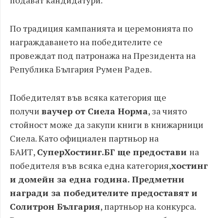
подават кандидатури.
По традиция кампанията и церемонията по
награждаването на победителите се
провеждат под патронажа на Президента на
Република България Румен Радев.
Победителят във всяка категория ще
получи
ваучер от Сиела Норма
, за чиято
стойност може да закупи книги в книжарници
Сиела. Като официален партньор на
БАИТ,
СуперХостинг.БГ ще предостави
на
победителя във всяка една категория,
хостинг
и домейн за една година. Предметни
награди за победителите предоставят и
Солитрон България
, партньор на конкурса.