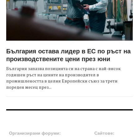
България остава лидер в ЕС по ръст на
производствените цени през юни
България запазва позицията си на страна с най-висок
годишен ръст на цените на производител в
промишлеността в целия Европейски съюз за трети
пореден месец през...
FOOTER-ФОРУМИ
FOOTER-MIDDLE
Организирани форуми:
Сайтове: