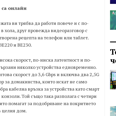
и са онлайн
жата ви трябва да работи повече и с по-
 в хола, друг провежда видеоразговор с
отворена рецепта на телефон или таблет.
BE220 и BE230.
Т
ч
исока скорост, по-ниска латентност и по-
свързани няколко устройства едновременно.
това скорост до 3,6 Gbps и включва два 2,5G
ор за домакинства, които искат не само
бра кабелна връзка за устройства като смарт
конзоли. Той също така разполага с четири
ито помагат за подобряване на покритието
в целия дом.