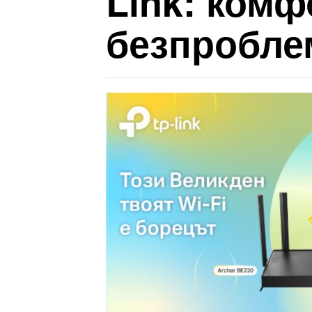
Link: комф
безпробле