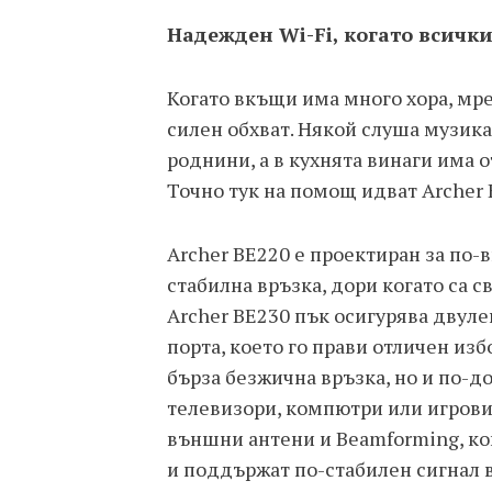
Надежден Wi-Fi, когато всичк
Когато вкъщи има много хора, мре
силен обхват. Някой слуша музика
роднини, а в кухнята винаги има 
Точно тук на помощ идват Archer 
Archer BE220 е проектиран за по-в
стабилна връзка, дори когато са 
Archer BE230 пък осигурява двулен
порта, което го прави отличен изб
бърза безжична връзка, но и по-до
телевизори, компютри или игрови 
външни антени и Beamforming, ко
и поддържат по-стабилен сигнал 