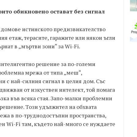
оито обикновено остават без сигнал
го домове истинското предизвикателство
ния етаж, терасите, гаражите или някои ъгли
рнат в „мъртви зони“ за Wi-Fi.
 интелигентно решение за по-големи
роблемна мрежа от типа „меш“,
и с най-силния сигнал в целия дом. Със
адвижван от изкуствен интелект, той помага
ъзка във всяка стая. Запо-малки проблемни
 решение. Този удължител на обхвата
ежа в по-труднодостъпни пространства,
ен Wi-Fi там, където най-много се нуждаете