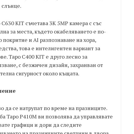
 слънце.
 C630 KIT съчетава 3K 5MP камера с със
лна за места, където окабеляването е по-
 покритие и AI разпознаване на хора,
ства, това е интелигентен вариант за
е. Tapo C400 KIT е друго лесно за
зване, с безжичен дизайн, захранван от
телна сигурност около къщата.
ление
 да се натрупат по време на празниците.
ба Tapo P410M ви позволява да управлявате
авате графици и дори да следите
ючването на празничните светлини в двора