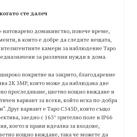
когато сте далеч
-натоварено домакинство, повече време,
менти, в които е добре да следите нещата,
 интелигентните камери за наблюдение Tapo
предназначени за различни нужди в дома.
-широко покритие на закрито, благодарение
ива 2K 3MP, която може да наблюдава две
тно проследяване, цветно нощно виждане и
тичен вариант за всеки, който иска по-добра
“. Друг вариант е Tapo C545D, която също
ектива, заедно с 165° зрително поле и IP66
я, което я прави идеална за входове,
цветно нощно виждане, така че можете да