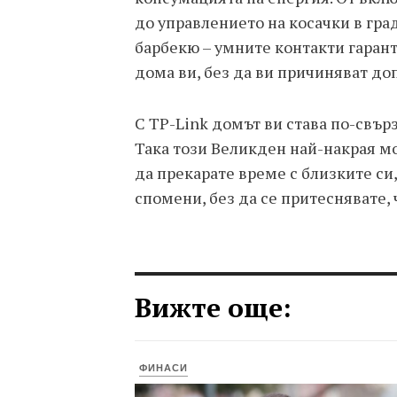
до управлението на косачки в гра
барбекю – умните контакти гаран
дома ви, без да ви причиняват до
С TP-Link домът ви става по-свърз
Така този Великден най-накрая мо
да прекарате време с близките си
спомени, без да се притеснявате,
Вижте още:
ФИНАСИ