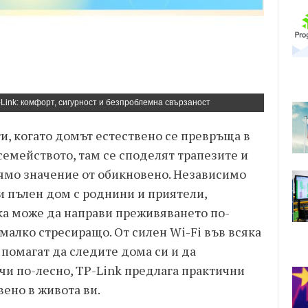
-Link: комфорт, сигурност и безпроблемна свързаност
и, когато домът естествено се превръща в
 семейството, там се споделят трапезите и
ямо значение от обикновено. Независимо
и пълен дом с роднини и приятели,
а може да направи преживяването по-
малко стресиращо. От силен Wi-Fi във всяка
 помагат да следите дома си и да
чи по-лесно, TP-Link предлага практични
вено в живота ви.