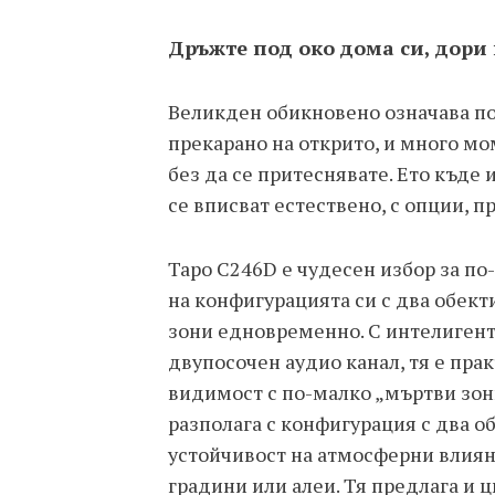
Дръжте под око дома си, дори 
Великден обикновено означава по
прекарано на открито, и много мо
без да се притеснявате. Ето къде
се вписват естествено, с опции, 
Tapo C246D е чудесен избор за по
на конфигурацията си с два обект
зони едновременно. С интелиген
двупосочен аудио канал, тя е прак
видимост с по-малко „мъртви зони
разполага с конфигурация с два об
устойчивост на атмосферни влияни
градини или алеи. Тя предлага и 