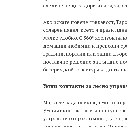
следите нещата дори и след залез
Ако искате повече гъвкавост, Tapo
соларен панел, което я прави идеа
малко удобно. С 360° хоризонтално
домашни любимци и превозни сред
градини, портали или задни дворов
поставяне решение за външно пол
батерия, който осигурява допълни
Умни контакти за лесно управ
Малките задачи вкъщи могат бързо
Умният контакт за външна употре
устройства от разстояние, да зад
консумацията на енергия. От вкл