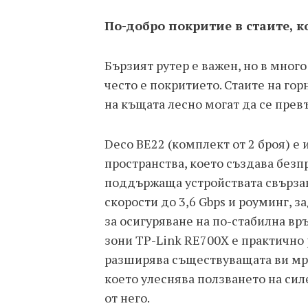
По-добро покритие в стаите, к
Бързият рутер е важен, но в мно
често е покритието. Стаите на гор
на къщата лесно могат да се превъ
Deco BE22 (комплект от 2 броя) е
пространства, което създава безп
поддържаща устройствата свързан
скорости до 3,6 Gbps и роуминг, з
за осигуряване на по-стабилна вр
зони TP-Link RE700X е практично
разширява съществуващата ви мр
което улеснява ползването на сил
от него.