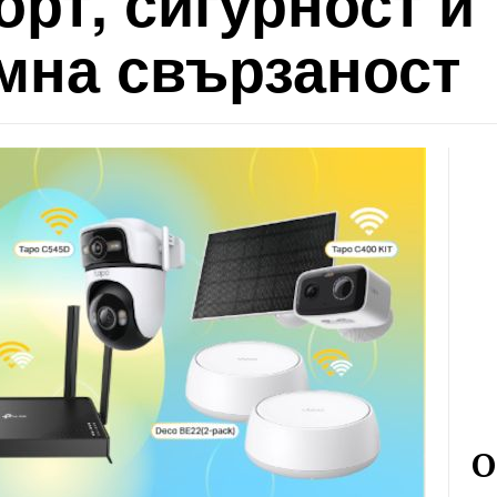
орт, сигурност и
мна свързаност
О