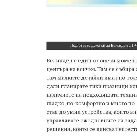
Подгответе дома си за Великден с TP
Великден е един от онези момент
центъра на всичко. Там се събира
там малките детайли имат по-гол
дали планирате тихи празници ил
наличието на подходящата техник
гладко, по-комфортно и много по-
стая до умни устройства, които ви
управлявате ежедневните си зада
решения, които се вписват естест