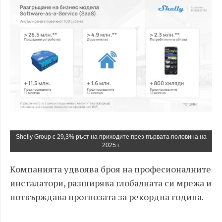
Shelly Group с 29,3% ръст на приходите през първата половина на
2025 г.
Компанията удвоява броя на професионалните
инсталатори, разширява глобалната си мрежа и
потвърждава прогнозата за рекордна година.