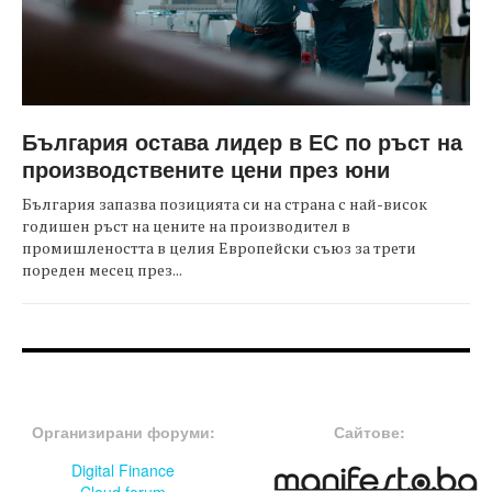
България остава лидер в ЕС по ръст на
производствените цени през юни
България запазва позицията си на страна с най-висок
годишен ръст на цените на производител в
промишлеността в целия Европейски съюз за трети
пореден месец през...
FOOTER-ФОРУМИ
FOOTER-MIDDLE
Организирани форуми:
Сайтове:
Digital Finance