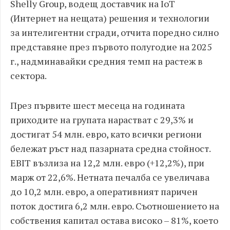
Shelly Group, водещ доставчик на IoT
(Интернет на нещата) решения и технологии
за интелигентни сгради, отчита поредно силно
представяне през първото полугодие на 2025
г., надминавайки средния темп на растеж в
сектора.
През първите шест месеца на годината
приходите на групата нарастват с 29,3% и
достигат 54 млн. евро, като всички региони
бележат ръст над пазарната средна стойност.
EBIT възлиза на 12,2 млн. евро (+12,2%), при
марж от 22,6%. Нетната печалба се увеличава
до 10,2 млн. евро, а оперативният паричен
поток достига 6,2 млн. евро. Съотношението на
собствения капитал остава високо – 81%, което