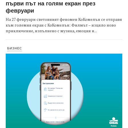
първи път на голям екран през
февруари
На 27 февруари световният феномен КоКомелън се отправя
към големия екран с КоКомелън: Филмът – изцяло ново
приключение, изпълнено с музика, емоция и...
БИЗНЕС