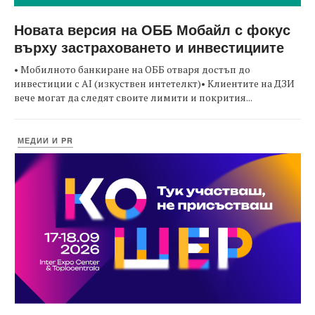
Новата версия на ОББ Мобайл с фокус
върху застраховането и инвестициите
• Мобилното банкиране на ОББ отваря достъп до
инвестиции с AI (изкуствен интетелкт)• Клиентите на ДЗИ
вече могат да следят своите лимити и покрития...
МЕДИИ И PR