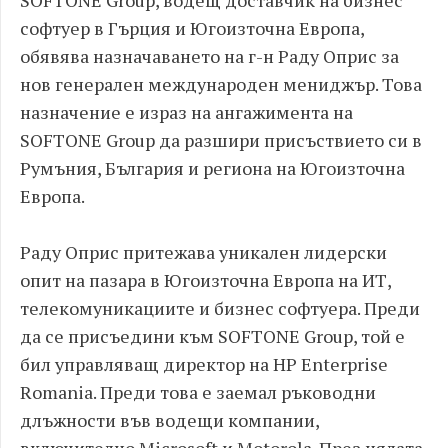
софтуер в Гърция и Югоизточна Европа,
обявява назначаването на г-н Раду Оприс за
нов генерален международен мениджър. Това
назначение е израз на ангажимента на
SOFTONE Group да разшири присъствието си в
Румъния, България и региона на Югоизточна
Европа.
Раду Оприс притежава уникален лидерски
опит на пазара в Югоизточна Европа на ИТ,
телекомуникациите и бизнес софтуера. Преди
да се присъедини към SOFTONE Group, той е
бил управляващ директор на HP Enterprise
Romania. Преди това е заемал ръководни
длъжности във водещи компании,
включително Microsoft и Motorola. През цялата