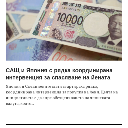
САЩ и Япония с рядка координирана
интервенция за спасяване на йената
Япония и Съединените щати стартираха рядка,
координирана интервенция за покупка на йени. Целта на
инициативата е да спре обезценяването на японската
валута, която...