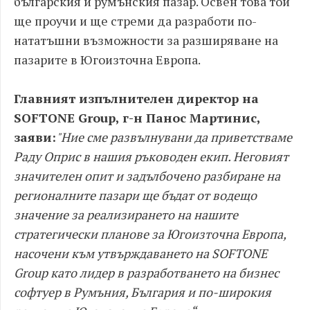
българския и румънския пазар. Освен това той
ще проучи и ще стреми да разработи по-
нататъшни възможности за разширяване на
пазарите в Югоизточна Европа.
Главният изпълнителен директор на
SOFTONE Group, г-н Панос Мартинис,
заяви:
"Ние сме развълнувани да приветстваме
Раду Оприс в нашия ръководен екип. Неговият
значителен опит и задълбочено разбиране на
регионалните пазари ще бъдат от водещо
значение за реализирането на нашите
стратегически планове за Югоизточна Европа,
насочени към утвърждаването на SOFTONE
Group като лидер в разработването на бизнес
софтуер в Румъния, България и по-широкия