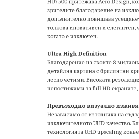
HU7500 притежава Aero Design, кой
зрителите благодарение на изключ
допълнително повишава усещането
толкова иновативен и елегантен, 
когато е изключен.
Ultra High Definition
Благодарение на своите 8 милиона
детайлна картина с брилянтни кри
лесно четими. Високата резолюци
непостижими за full HD екраните, 
Превъзходно визуално изживя
Независимо от източника на съдъ
изключителното UHD качество. Бла
технологията UHD upscaling конв