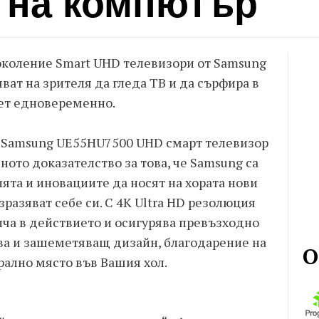
 на компютър
околение Smart UHD телевизори от Samsung
ват на зрителя да гледа ТВ и да сърфира в
ет едновеременно.
 Samsung UE55HU7500 UHD смарт телевизор
ното доказателство за това, че Samsung са
ята и иновациите да носят на хората нови
разяват себе си. С 4К Ultra HD резолюция
ча в действието и осигурява превъзходно
ва и зашеметяващ дизайн, благодарение на
О
рално място във Вашия хол.