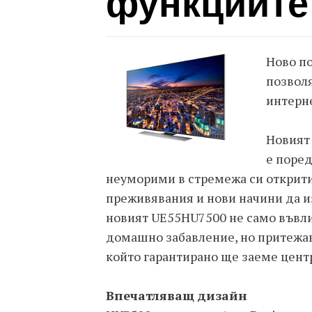
функциите
Ново п
позволя
интерн
Новият
е поред
неуморими в стремежа си открити
преживявания и нови начини да из
новият UE55HU7500 не само въвли
домашно забавление, но притежа
който гарантирано ще заеме цент
Впечатляващ дизайн