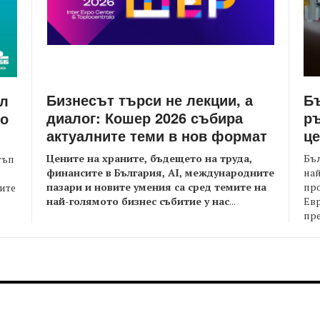
Бизнесът търси не лекции, а
Бъ
йл
диалог: Кошер 2026 събира
ръ
то
актуалните теми в нов формат
це
Цените на храните, бъдещето на труда,
Бъл
тъп
финансите в България, AI, международните
най
пазари и новите умения са сред темите на
пр
оите
най-голямото бизнес събитие у нас
...
Евр
пре