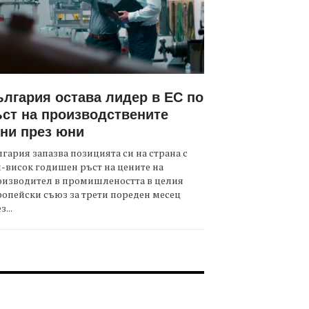
лгария остава лидер в ЕС по
ст на производствените
ни през юни
гария запазва позицията си на страна с
-висок годишен ръст на цените на
оизводител в промишлеността в целия
опейски съюз за трети пореден месец
з...