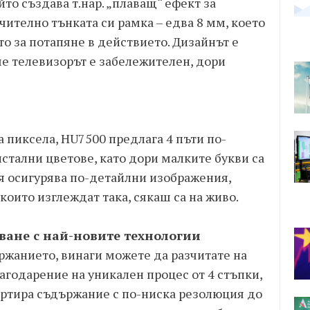
то създава т.нар. „плаващ“ ефект за
ително тънката си рамка – едва 8 мм, което
 за потапяне в действието. Дизайнът е
че телевизорът е забележителен, дори
 пиксела, HU7500 предлага 4 пъти по-
стални цветове, като дори малките букви са
я осигурява по-детайлни изображения,
които изглеждат така, сякаш са на живо.
ване с най-новите технологии
ржанието, винаги можете да разчитате на
годарение на уникален процес от 4 стъпки,
ертира съдържание с по-ниска резолюция до