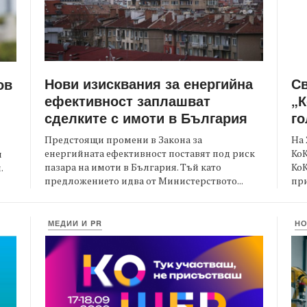
Нови изисквания за енергийна
С
ов
ефективност заплашват
„К
сделките с имоти в България
го
Предстоящи промени в Закона за
На 
енергийната ефективност поставят под риск
КоК
и
пазара на имоти в България. Тъй като
Ко
.
предложението идва от Министерството...
при
МЕДИИ И PR
Н