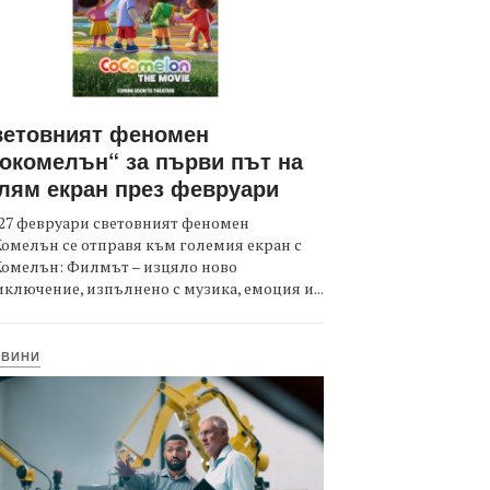
ветовният феномен
окомелън“ за първи път на
лям екран през февруари
27 февруари световният феномен
омелън се отправя към големия екран с
Комелън: Филмът – изцяло ново
ключение, изпълнено с музика, емоция и...
ОВИНИ