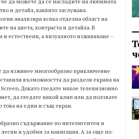
а че да можете да се насладите на любимата
тво и детайл, каквито заслужава.
гия анализира всяка отделна област на
те на цвета, контраста и детайла. В
и и естествени, а визуалното изживяване –
Т
ч
ят да изживее многообразно приключение
оставили възможността да разделя екрана на
k Screen. Докато гледате някое телевизионно
нет, да гледате някой клип или да ползвате
 това на един и същ екран.
образно съдържание по интелигентен и
лесни и удобни за навигация. А за още по-