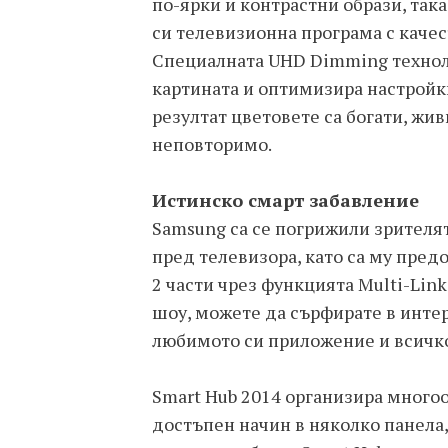
по-ярки и контрастни образи, так
си телевизионна програма с качес
Специалната UHD Dimming техноло
картината и оптимизира настройки
резултат цветовете са богати, жив
неповторимо.
Истинско смарт забавление
Samsung са се погрижили зрител
пред телевизора, като са му пред
2 части чрез функцията Multi-Lin
шоу, можете да сърфирате в интер
любимото си приложение и всичко
Smart Hub 2014 организира много
достъпен начин в няколко панела, 