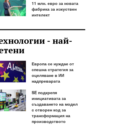
11 млн. евро за новата
фабрика за изкуствен
интелект
ехнологии - най-
етени
Европа се нуждае от
спешна стратегия за
оцеляване в ИИ
надпреварата
SE подкрепя
инициативата за
създаването на модел
с отворен код за
трансформация на
производството