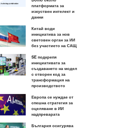
платформата за
изкуствен интелект и
данни
Китай води
инициатива за нов
световен орган за ИИ
без участието на САЩ
SE подкрепя
инициативата за
създаването на модел
с отворен код за
трансформация на
производството
Европа се нуждае от
спешна стратегия за
оцеляване в ИИ
надпреварата
България осигурява