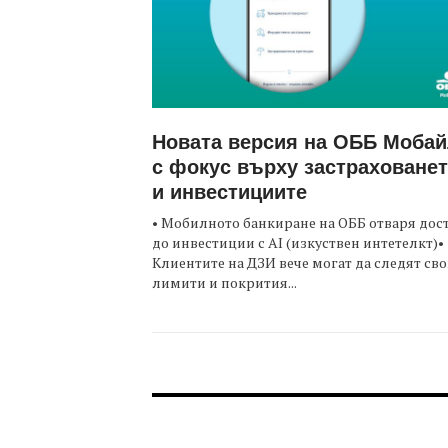
Новата версия на ОББ Моба
с фокус върху застраховане
и инвестициите
• Мобилното банкиране на ОББ отваря дос
до инвестиции с AI (изкуствен интетелкт)•
Клиентите на ДЗИ вече могат да следят св
лимити и покрития...