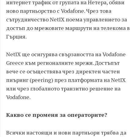
интернет трафик от групата на Нетера, обяви
ново партньорство с Vodafone. Чрез това
сътрудничество NetIX поема управлението за
достъп до мрежовите маршрути на телекома в
Гърция.
NetIX ще осигурява свързаността на Vodafone
Greece към регионалните мрежи. Достъпът
вече се осъществява чрез директен частен
пиъринг (peering) през платформата на NetIX
или чрез глобалното транзитно решение на
Vodafone.
Какво се променя за операторите?
Всички настоящи и нови партньори трябва да