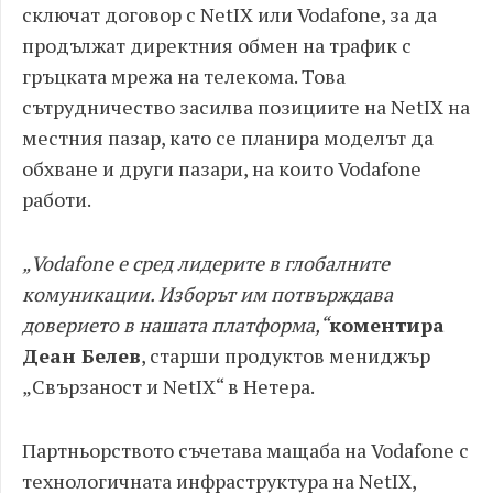
сключат договор с NetIX или Vodafone, за да
продължат директния обмен на трафик с
гръцката мрежа на телекома. Това
сътрудничество засилва позициите на NetIX на
местния пазар, като се планира моделът да
обхване и други пазари, на които Vodafone
работи.
„Vodafone е сред лидерите в глобалните
комуникации. Изборът им потвърждава
доверието в нашата платформа,“
коментира
Деан Белев
, старши продуктов мениджър
„Свързаност и NetIX“ в Нетера.
Партньорството съчетава мащаба на Vodafone с
технологичната инфраструктура на NetIX,