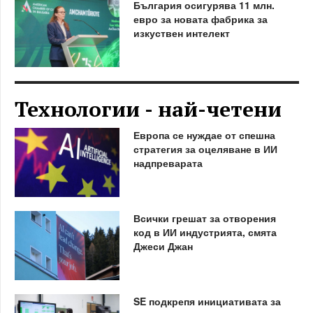
България осигурява 11 млн.
евро за новата фабрика за
изкуствен интелект
Технологии - най-четени
Европа се нуждае от спешна
стратегия за оцеляване в ИИ
надпреварата
Всички грешат за отворения
код в ИИ индустрията, смята
Джеси Джан
SE подкрепя инициативата за