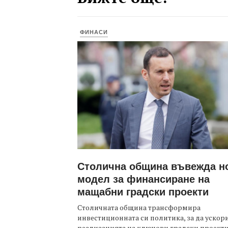
ФИНАСИ
Столична община въвежда н
модел за финансиране на
мащабни градски проекти
Столичната община трансформира
инвестиционната си политика, за да ускор
реализацията на ключови градски проекти