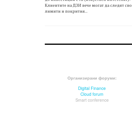
Клиентите на ДЗИ вече могат да следят св
лимити и покрития...
FOOTER-ФОРУМИ
Организирани форуми:
Digital Finance
Cloud forum
Smart conference