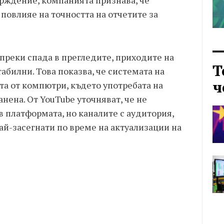
рждение, компанията признава, че
повлияе на точността на отчетите за
ъпреки спада в прегледите, приходите на
Т
абилни. Това показва, че системата на
ч
та от компютри, където употребата на
нена. От YouTube уточняват, че не
 платформата, но каналите с аудитория,
ай-засегнати по време на актуализации на