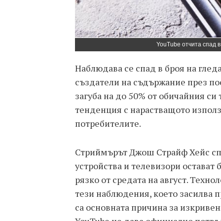
YouTube отчита спад 
Наблюдава се спад в броя на глед
създатели на съдържание през по
загуба на до 50% от обичайния си
тенденция с нарастващото използв
потребителите.
Стриймърът Джош Страйф Хейс спо
устройства и телевизори остават 
рязко от средата на август. Техн
тези наблюдения, което засилва 
са основната причина за изкривен