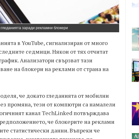
в гледанията заради рекламни блокери
анията в YouTube, сигнализиран от много
следните седмици. Някои от тях отчитат
 трафик. Анализатори свързват тази
ане на блокери на реклами от страна на
деля, че докато гледанията от мобилни
без промяна, тези от компютри са намалели
ологичният канал TechLinked потвърждава
предположението, че блокерите на реклами
ите статистически данни. Въпреки че