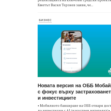
Кметът Васил Терзиев заяви, че...
БИЗНЕС
Новата версия на ОББ Моба
с фокус върху застраховане
и инвестициите
• Мобилното банкиране на ОББ отваря дос
до инвестиции с AI (изкуствен интетелкт)•