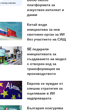
платформата за
изкуствен интелект и
данни
Китай води
инициатива за нов
световен орган за ИИ
без участието на САЩ
SE подкрепя
инициативата за
създаването на модел
с отворен код за
трансформация на
производството
Европа се нуждае от
спешна стратегия за
оцеляване в ИИ
надпреварата
България осигурява