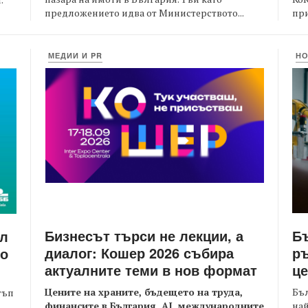
предложението идва от Министерството...
при
МЕДИИ И PR
Н
Бизнесът търси не лекции, а
Бъ
йл
диалог: Кошер 2026 събира
ръ
то
актуалните теми в нов формат
це
Цените на храните, бъдещето на труда,
Бъл
тъп
финансите в България, AI, международните
най