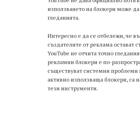
YouTube не дава официално потвъ
използването на блокери може да 
гледанията.
Интересно е да се отбележи, че в
създателите от реклама остават ст
YouTube не отчита точно гледания
рекламни блокери е по-разпростра
съществуват системни проблеми в
активно използваща блокери, са н
тези инструменти.