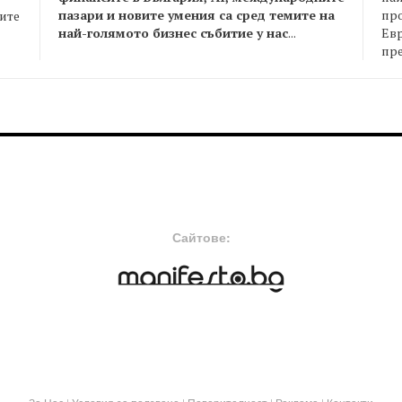
пазари и новите умения са сред темите на
пр
оите
най-голямото бизнес събитие у нас
...
Евр
пре
FOOTER-MIDDLE
F
Сайтове: