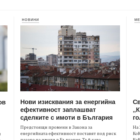
НОВИНИ
МЕ
Нови изисквания за енергийна
С
ов
ефективност заплашват
„К
сделките с имоти в България
го
Предстоящи промени в Закона за
На 
енергийната ефективност поставят под риск
КоК
и
пазара на имоти в България. Тъй като
Ко
.