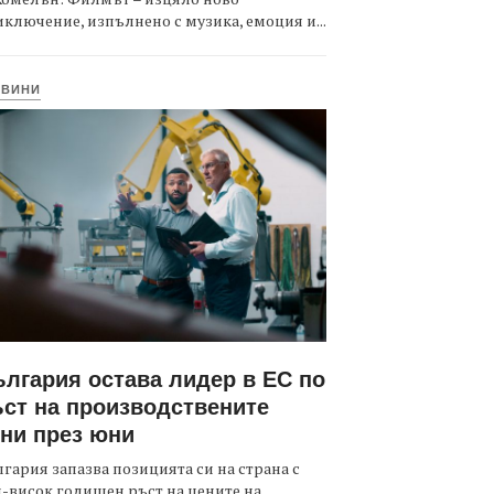
ключение, изпълнено с музика, емоция и...
ОВИНИ
лгария остава лидер в ЕС по
ст на производствените
ни през юни
гария запазва позицията си на страна с
-висок годишен ръст на цените на