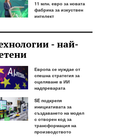
11 млн. евро за новата
фабрика за изкуствен
интелект
ехнологии - най-
етени
Европа се нуждае от
спешна стратегия за
оцеляване в ИИ
надпреварата
SE подкрепя
инициативата за
създаването на модел
с отворен код за
трансформация на
производството