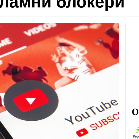
кламни блокери
О