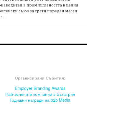
оизводител в промишлеността в целия
опейски съюз за трети пореден месец
з...
OOTER-СЪБИТИЯ
Организирани Събития:
Employer Branding Awards
Най-зелените компании в Бълагрия
Годишни награди на b2b Media