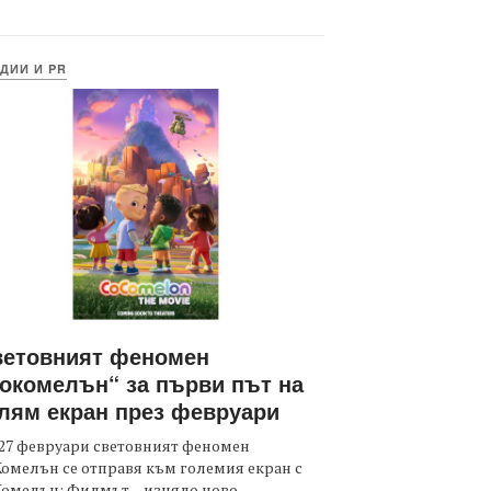
ДИИ И PR
ветовният феномен
окомелън“ за първи път на
лям екран през февруари
27 февруари световният феномен
омелън се отправя към големия екран с
Комелън: Филмът – изцяло ново