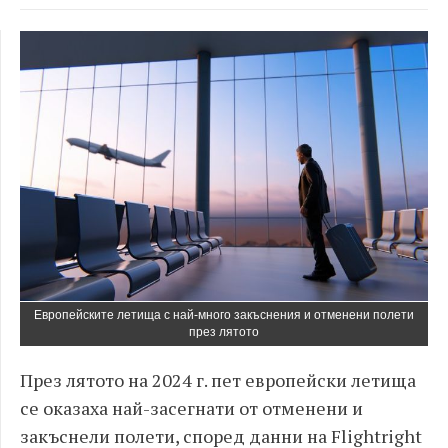
Европейските летища с най-много закъснения и отменени полети
през лятото
През лятото на 2024 г. пет европейски летища
се оказаха най-засегнати от отменени и
закъснели полети, според данни на Flightright