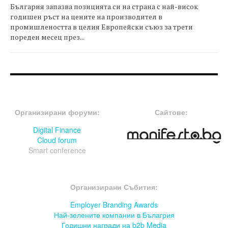
България запазва позицията си на страна с най-висок
годишен ръст на цените на производител в
промишлеността в целия Европейски съюз за трети
пореден месец през...
FOOTER-ФОРУМИ
FOOTER-MIDDLE
Организирани форуми:
Сайтове:
Digital Finance
Cloud forum
Smart conference
FOOTER-СЪБИТИЯ
Организирани Събития:
Employer Branding Awards
Най-зелените компании в Бълагрия
Годишни награди на b2b Media