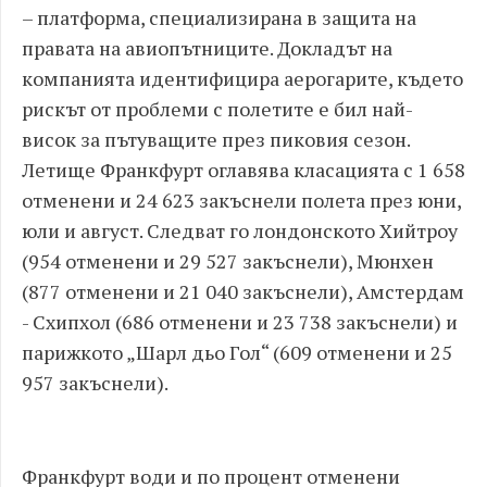
– платформа, специализирана в защита на
правата на авиопътниците. Докладът на
компанията идентифицира аерогарите, където
рискът от проблеми с полетите е бил най-
висок за пътуващите през пиковия сезон.
Летище Франкфурт оглавява класацията с 1 658
отменени и 24 623 закъснели полета през юни,
юли и август. Следват го лондонското Хийтроу
(954 отменени и 29 527 закъснели), Мюнхен
(877 отменени и 21 040 закъснели), Амстердам
- Схипхол (686 отменени и 23 738 закъснели) и
парижкото „Шарл дьо Гол“ (609 отменени и 25
957 закъснели).
Франкфурт води и по процент отменени