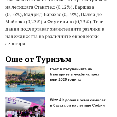
на летищата Станстед (0,12%), Варшава
(0,16%), Мадрид-Барахас (0,19%), Палма де
Майорка (0,23%) и Фиумичино (0,23%). Тези
данни подчертават значителните разлики в
надеждността на различните европейски
аерогари.
Още от Туризъм
Ръст в пътуванията на
българите в чужбина през
юни 2026 година
Wizz Air добавя осми самолет
в базата си на летище София