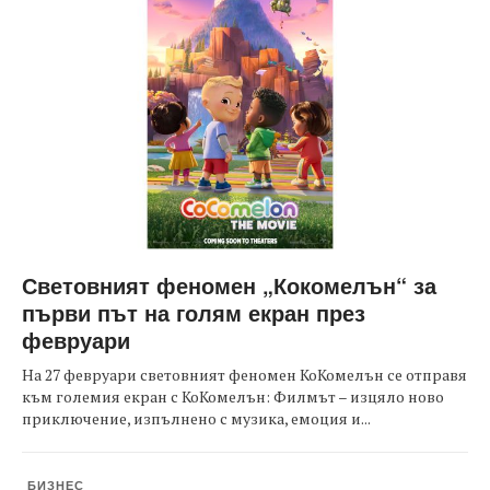
Световният феномен „Кокомелън“ за
първи път на голям екран през
февруари
На 27 февруари световният феномен КоКомелън се отправя
към големия екран с КоКомелън: Филмът – изцяло ново
приключение, изпълнено с музика, емоция и...
БИЗНЕС