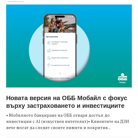
Новата версия на ОББ Мобайл с фокус
върху застраховането и инвестициите
• Мобилното банкиране на ОББ отваря достъп до
инвестиции с AI (изкуствен интетелкт)• Клиентите на ДЗИ
вече могат да следят своите лимити и покрития...