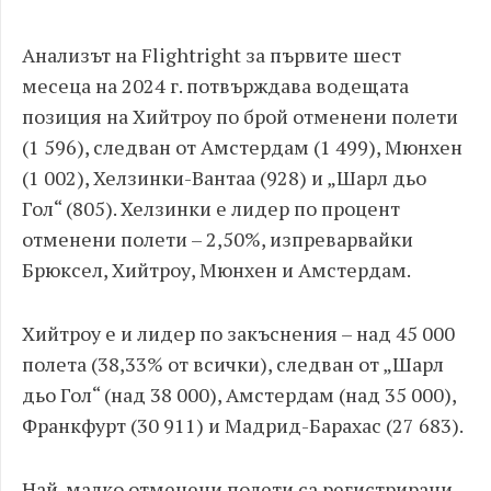
Анализът на Flightright за първите шест
месеца на 2024 г. потвърждава водещата
позиция на Хийтроу по брой отменени полети
(1 596), следван от Амстердам (1 499), Мюнхен
(1 002), Хелзинки-Вантаа (928) и „Шарл дьо
Гол“ (805). Хелзинки е лидер по процент
отменени полети – 2,50%, изпреварвайки
Брюксел, Хийтроу, Мюнхен и Амстердам.
Хийтроу е и лидер по закъснения – над 45 000
полета (38,33% от всички), следван от „Шарл
дьо Гол“ (над 38 000), Амстердам (над 35 000),
Франкфурт (30 911) и Мадрид-Барахас (27 683).
Най-малко отменени полети са регистрирани