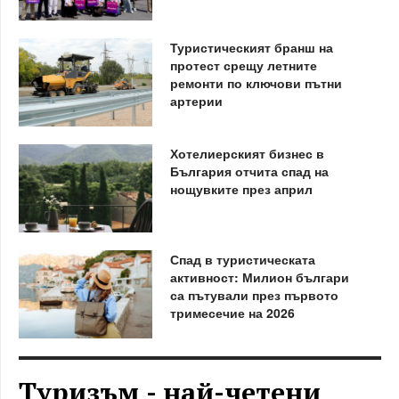
Туристическият бранш на
протест срещу летните
ремонти по ключови пътни
артерии
Хотелиерският бизнес в
България отчита спад на
нощувките през април
Спад в туристическата
активност: Милион българи
са пътували през първото
тримесечие на 2026
Туризъм - най-четени