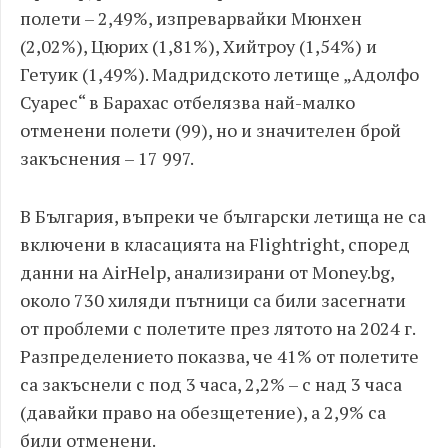
полети – 2,49%, изпреварвайки Мюнхен
(2,02%), Цюрих (1,81%), Хийтроу (1,54%) и
Гетуик (1,49%). Мадридското летище „Адолфо
Суарес“ в Барахас отбелязва най-малко
отменени полети (99), но и значителен брой
закъснения – 17 997.
В България, въпреки че български летища не са
включени в класацията на Flightright, според
данни на AirHelp, анализирани от Money.bg,
около 730 хиляди пътници са били засегнати
от проблеми с полетите през лятото на 2024 г.
Разпределението показва, че 41% от полетите
са закъснели с под 3 часа, 2,2% – с над 3 часа
(давайки право на обезщетение), а 2,9% са
били отменени.