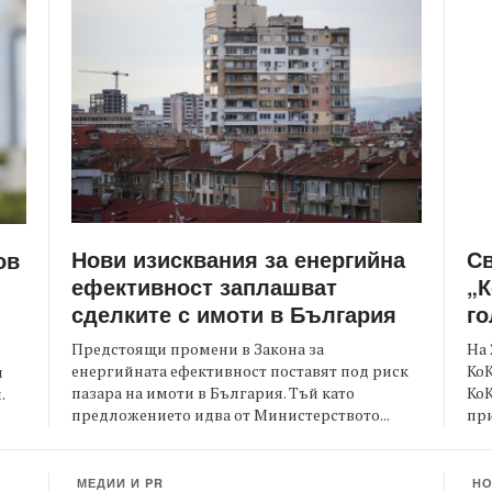
Нови изисквания за енергийна
С
ов
ефективност заплашват
„К
сделките с имоти в България
го
Предстоящи промени в Закона за
На 
енергийната ефективност поставят под риск
КоК
и
пазара на имоти в България. Тъй като
Ко
.
предложението идва от Министерството...
при
МЕДИИ И PR
Н