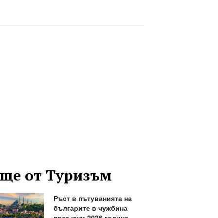
ще от Туризъм
Ръст в пътуванията на
българите в чужбина
през юни 2026 година