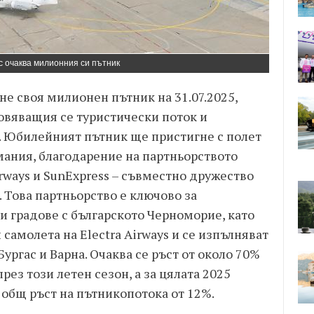
 очаква милионния си пътник
не своя милионен пътник на 31.07.2025,
новяващия се туристически поток и
. Юбилейният пътник ще пристигне с полет
рмания, благодарение на партньорството
rways и SunExpress – съвместно дружество
s. Това партньорство е ключово за
и градове с българското Черноморие, като
 самолета на Electra Airways и се изпълняват
ургас и Варна. Очаква се ръст от около 70%
рез този летен сезон, а за цялата 2025
 общ ръст на пътникопотока от 12%.