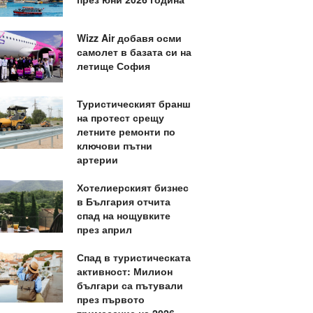
Wizz Air добавя осми
самолет в базата си на
летище София
Туристическият бранш
на протест срещу
летните ремонти по
ключови пътни
артерии
Хотелиерският бизнес
в България отчита
спад на нощувките
през април
Спад в туристическата
активност: Милион
българи са пътували
през първото