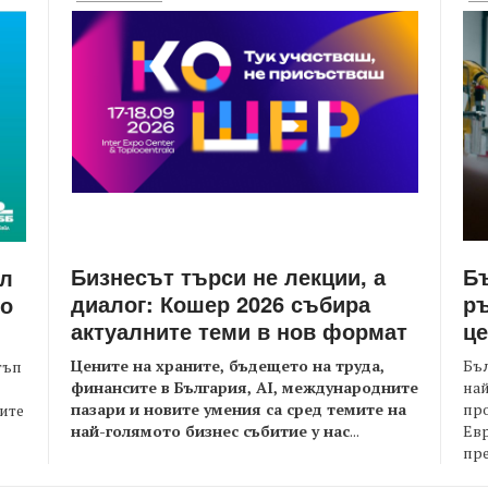
Бизнесът търси не лекции, а
Бъ
йл
диалог: Кошер 2026 събира
ръ
то
актуалните теми в нов формат
це
Цените на храните, бъдещето на труда,
Бъл
тъп
финансите в България, AI, международните
най
пазари и новите умения са сред темите на
пр
оите
най-голямото бизнес събитие у нас
...
Евр
пре