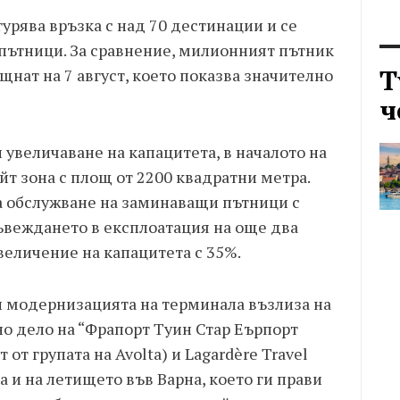
гурява връзка с над 70 дестинации и се
 пътници. За сравнение, милионният пътник
Т
нат на 7 август, което показва значително
ч
 увеличаване на капацитета, в началото на
т зона с площ от 2200 квадратни метра.
за обслужване на заминаващи пътници с
 въвеждането в експлоатация на още два
величение на капацитета с 35%.
 и модернизацията на терминала възлиза на
но дело на “Фрапорт Туин Стар Еърпорт
от групата на Avolta) и Lagardère Travel
та и на летището във Варна, което ги прави