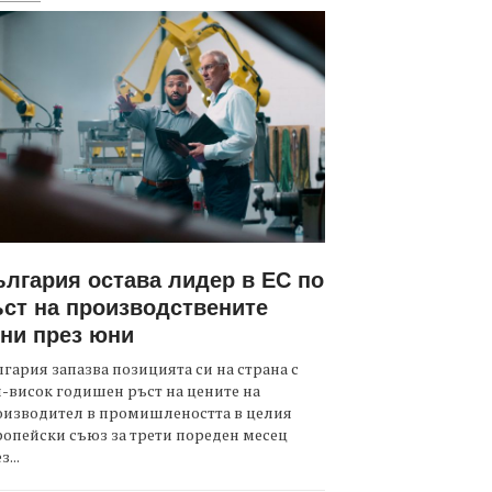
лгария остава лидер в ЕС по
ст на производствените
ни през юни
гария запазва позицията си на страна с
-висок годишен ръст на цените на
оизводител в промишлеността в целия
опейски съюз за трети пореден месец
з...