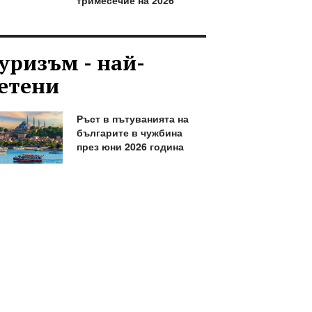
тримесечие на 2026
уризъм - най-
етени
Ръст в пътуванията на
българите в чужбина
през юни 2026 година