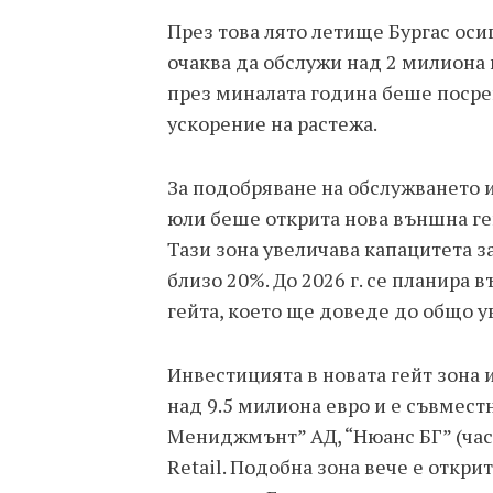
През това лято летище Бургас оси
очаква да обслужи над 2 милиона
през миналата година беше посрещ
ускорение на растежа.
За подобряване на обслужването и
юли беше открита нова външна гей
Тази зона увеличава капацитета 
близо 20%. До 2026 г. се планира
гейта, което ще доведе до общо у
Инвестицията в новата гейт зона
над 9.5 милиона евро и е съвмест
Мениджмънт” АД, “Нюанс БГ” (част 
Retail. Подобна зона вече е откри