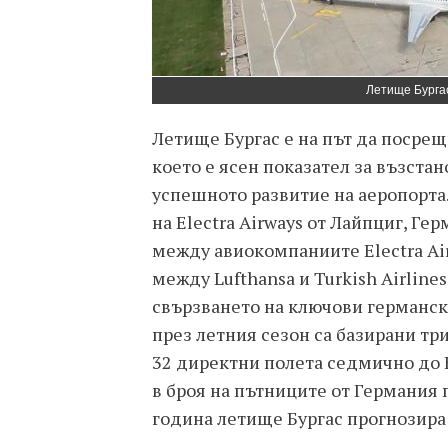
Летище Бургас
Летище Бургас е на път да посрещ
което е ясен показател за възста
успешното развитие на аеропорта
на Electra Airways от Лайпциг, Ге
между авиокомпаниите Electra Ai
между Lufthansa и Turkish Airline
свързването на ключови германск
през летния сезон са базирани три
32 директни полета седмично до Б
в броя на пътниците от Германия п
година летище Бургас прогнозира