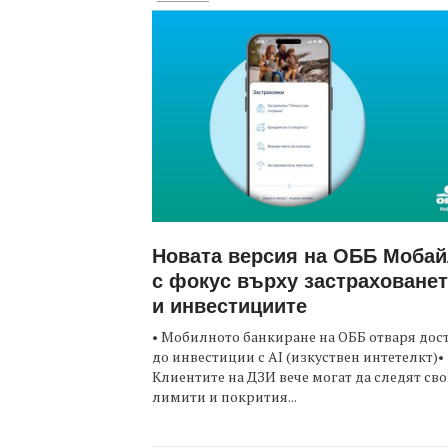
Новата версия на ОББ Моба
с фокус върху застраховане
и инвестициите
• Мобилното банкиране на ОББ отваря дос
до инвестиции с AI (изкуствен интетелкт)•
Клиентите на ДЗИ вече могат да следят св
лимити и покрития...