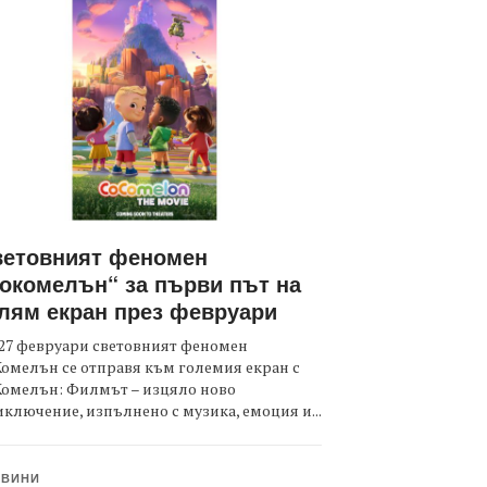
ветовният феномен
окомелън“ за първи път на
лям екран през февруари
27 февруари световният феномен
омелън се отправя към големия екран с
Комелън: Филмът – изцяло ново
ключение, изпълнено с музика, емоция и...
ОВИНИ